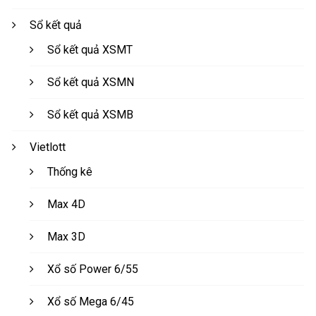
Sổ kết quả
Sổ kết quả XSMT
Sổ kết quả XSMN
Sổ kết quả XSMB
Vietlott
Thống kê
Max 4D
Max 3D
Xổ số Power 6/55
Xổ số Mega 6/45