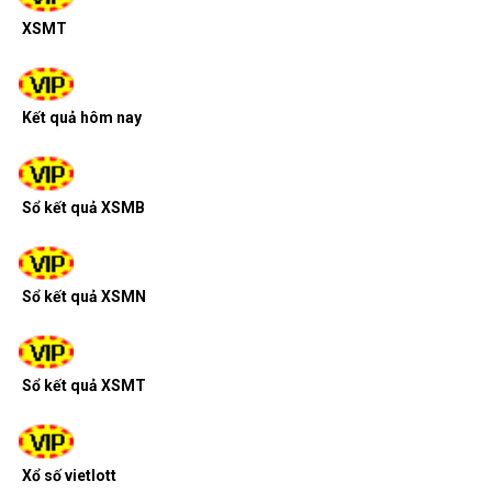
XSMT
Kết quả hôm nay
Sổ kết quả XSMB
Sổ kết quả XSMN
Sổ kết quả XSMT
Xổ số vietlott