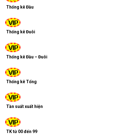
Thống kê Đầu
Thống kê Đuôi
Thống kê Đầu – Đuôi
Thống kê Tổng
Tần suất xuất hiện
TK từ 00 đến 99