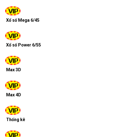
Xổ số Mega 6/45
Xổ số Power 6/55
Max 3D
Max 4D
Thống kê