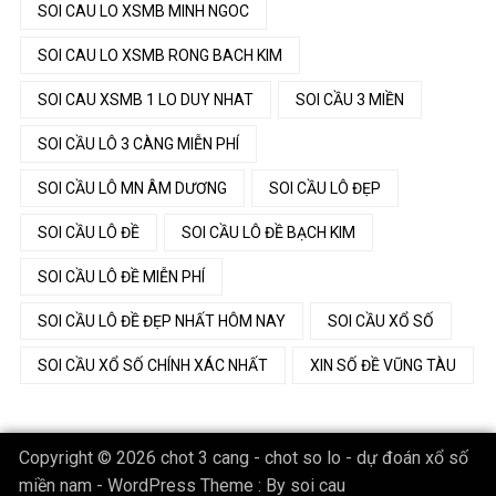
SOI CAU LO XSMB MINH NGOC
SOI CAU LO XSMB RONG BACH KIM
SOI CAU XSMB 1 LO DUY NHAT
SOI CẦU 3 MIỀN
SOI CẦU LÔ 3 CÀNG MIỄN PHÍ
SOI CẦU LÔ MN ÂM DƯƠNG
SOI CẦU LÔ ĐẸP
SOI CẦU LÔ ĐỀ
SOI CẦU LÔ ĐỀ BẠCH KIM
SOI CẦU LÔ ĐỀ MIỄN PHÍ
SOI CẦU LÔ ĐỀ ĐẸP NHẤT HÔM NAY
SOI CẦU XỔ SỐ
SOI CẦU XỔ SỐ CHÍNH XÁC NHẤT
XIN SỐ ĐỀ VŨNG TÀU
Copyright © 2026 chot 3 cang - chot so lo - dự đoán xổ số
miền nam - WordPress Theme : By
soi cau