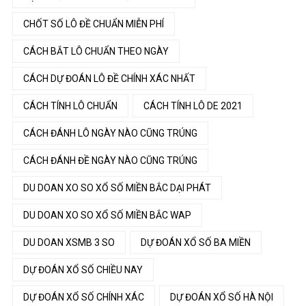
CHỐT SỐ LÔ ĐỀ CHUẨN MIỄN PHÍ
CÁCH BẮT LÔ CHUẨN THEO NGÀY
CÁCH DỰ ĐOÁN LÔ ĐỀ CHÍNH XÁC NHẤT
CÁCH TÍNH LÔ CHUẨN
CÁCH TÍNH LÔ DE 2021
CÁCH ĐÁNH LÔ NGÀY NÀO CŨNG TRÚNG
CÁCH ĐÁNH ĐỀ NGÀY NÀO CŨNG TRÚNG
DU DOAN XO SO XỔ SỐ MIỀN BẮC DẠI PHÁT
DU DOAN XO SO XỔ SỐ MIỀN BẮC WAP
DU DOAN XSMB 3 SO
DỰ ĐOÁN XỔ SỐ BA MIỀN
DỰ ĐOÁN XỔ SỐ CHIỀU NAY
DỰ ĐOÁN XỔ SỐ CHÍNH XÁC
DỰ ĐOÁN XỔ SỐ HÀ NỘI