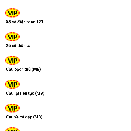
Xổ số điện toán 123
Xổ số thần tài
Cầu bạch thủ (MB)
Cầu lật liên tục (MB)
Cầu về cả cặp (MB)