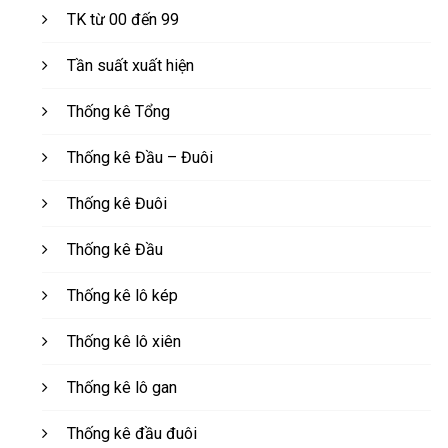
TK từ 00 đến 99
Tần suất xuất hiện
Thống kê Tổng
Thống kê Đầu – Đuôi
Thống kê Đuôi
Thống kê Đầu
Thống kê lô kép
Thống kê lô xiên
Thống kê lô gan
Thống kê đầu đuôi