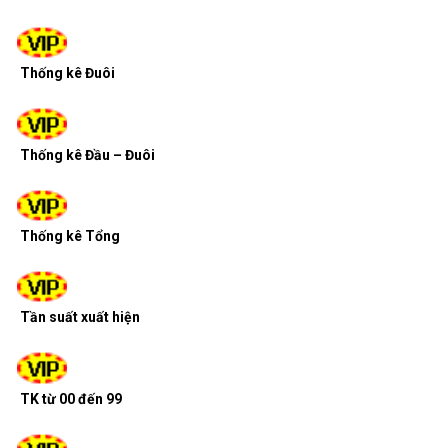
Thống kê Đuôi
Thống kê Đầu – Đuôi
Thống kê Tổng
Tần suất xuất hiện
TK từ 00 đến 99