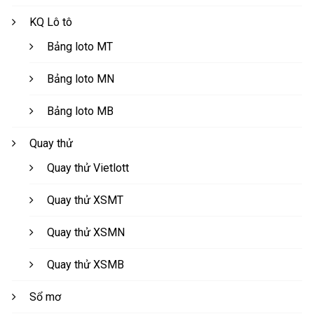
KQ Lô tô
Bảng loto MT
Bảng loto MN
Bảng loto MB
Quay thử
Quay thử Vietlott
Quay thử XSMT
Quay thử XSMN
Quay thử XSMB
Sổ mơ