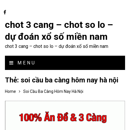
chot 3 cang – chot so lo –
dự đoán xổ số miền nam
chot 3 cang – chot so lo – dự đoán xổ số miền nam
MENU
Thẻ:
soi cầu ba càng hôm nay hà nội
Home
Soi Cầu Ba Càng Hôm Nay Hà Nội