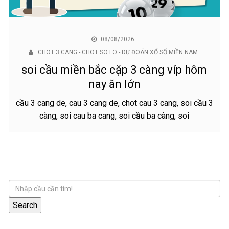
08/08/2026
CHOT 3 CANG - CHOT SO LO - DỰ ĐOÁN XỔ SỐ MIỀN NAM
soi cầu miền bắc cặp 3 càng víp hôm
nay ăn lớn
cầu 3 cang de, cau 3 cang de, chot cau 3 cang, soi cầu 3
càng, soi cau ba cang, soi cầu ba càng, soi
Search