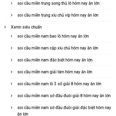
soi cầu miền trung song thủ lô hôm nay ăn lớn
soi cầu miền trung xíu chủ víp hôm nay ăn lớn
Xsmn siêu chuẩn
soi cầu miền nam bao lô hôm nay ăn lớn
soi cầu miền nam cặp xíu chủ hôm nay ăn lớn
soi cầu miền nam đặc biệt hôm nay ăn lớn
soi cầu miền nam giải tám hôm nay ăn lớn
soi cầu miền nam lô 3 số giải 8 hôm nay ăn lớn
soi cầu miền nam sớ đầu đuôi giải 8 hôm nay ăn lớn
soi cầu miền nam sớ đầu đuôi giải đặc biệt hôm nay
ăn lớn