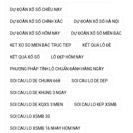
DỰ ĐOÁN XỔ SỐ CHIỀU NAY
DỰ ĐOÁN XỔ SỐ CHÍNH XÁC
DỰ ĐOÁN XỔ SỐ HÀ NỘI
DỰ ĐOÁN XỔ SỐ HÔM NAY
DỰ ĐOÁN XỔ SỐ MIỀN BẮC
KET XO SO MIEN BAC TRUC TIEP
KẾT QUẢ LÔ ĐỀ
KẾT QUẢ XỔ SỐ
LÔ ĐẸP HÔM NAY
PHƯƠNG PHÁP TÍNH LÔ CHUẨN ĐÁNH HÀNG NGÀY
SOI CAU LO DE CHUAN 668
SOI CAU LO DE DEP
SOI CAU LO DE KHUNG 3 NGAY
SOI CAU LO DE KQXS 3 MIEN
SOI CAU LO KEP XSMB
SOI CAU LO XSMB 3S
SOI CAU LO XSMB 16 NHAY HOM NAY