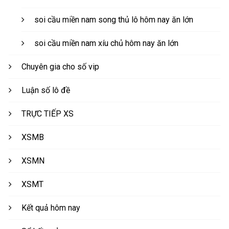
soi cầu miền nam song thủ lô hôm nay ăn lớn
soi cầu miền nam xíu chủ hôm nay ăn lớn
Chuyên gia cho số vip
Luận số lô đề
TRỰC TIẾP XS
XSMB
XSMN
XSMT
Kết quả hôm nay