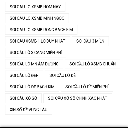
SOI CAU LO XSMB HOM NAY
SOI CAU LO XSMB MINH NGOC
SOI CAU LO XSMB RONG BACH KIM
SOI CAU XSMB 1 LO DUY NHAT
SOI CẦU 3 MIỀN
SOI CẦU LÔ 3 CÀNG MIỄN PHÍ
SOI CẦU LÔ MN ÂM DƯƠNG
SOI CẦU LÔ XSMB CHUẨN
SOI CẦU LÔ ĐẸP
SOI CẦU LÔ ĐỀ
SOI CẦU LÔ ĐỀ BẠCH KIM
SOI CẦU LÔ ĐỀ MIỄN PHÍ
SOI CẦU XỔ SỐ
SOI CẦU XỔ SỐ CHÍNH XÁC NHẤT
XIN SỐ ĐỀ VŨNG TÀU