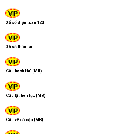
Xổ số điện toán 123
Xổ số thần tài
Cầu bạch thủ (MB)
Cầu lật liên tục (MB)
Cầu về cả cặp (MB)