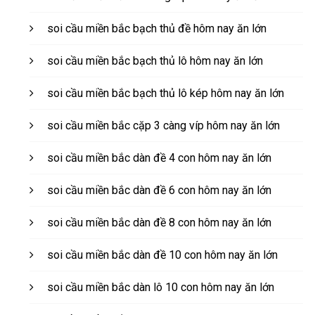
soi cầu miền bắc bạch thủ đề hôm nay ăn lớn
soi cầu miền bắc bạch thủ lô hôm nay ăn lớn
soi cầu miền bắc bạch thủ lô kép hôm nay ăn lớn
soi cầu miền bắc cặp 3 càng víp hôm nay ăn lớn
soi cầu miền bắc dàn đề 4 con hôm nay ăn lớn
soi cầu miền bắc dàn đề 6 con hôm nay ăn lớn
soi cầu miền bắc dàn đề 8 con hôm nay ăn lớn
soi cầu miền bắc dàn đề 10 con hôm nay ăn lớn
soi cầu miền bắc dàn lô 10 con hôm nay ăn lớn