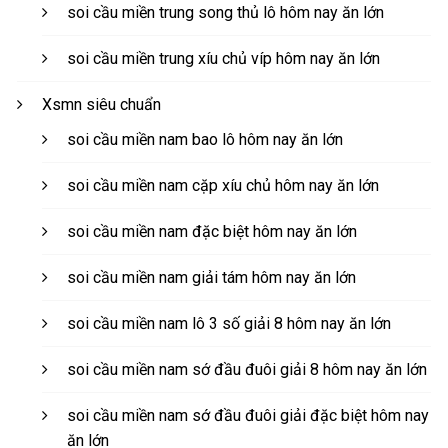
soi cầu miền trung song thủ lô hôm nay ăn lớn
soi cầu miền trung xíu chủ víp hôm nay ăn lớn
Xsmn siêu chuẩn
soi cầu miền nam bao lô hôm nay ăn lớn
soi cầu miền nam cặp xíu chủ hôm nay ăn lớn
soi cầu miền nam đặc biệt hôm nay ăn lớn
soi cầu miền nam giải tám hôm nay ăn lớn
soi cầu miền nam lô 3 số giải 8 hôm nay ăn lớn
soi cầu miền nam sớ đầu đuôi giải 8 hôm nay ăn lớn
soi cầu miền nam sớ đầu đuôi giải đặc biệt hôm nay
ăn lớn