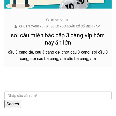
08/08/2026
CHOT 3 CANG - CHOT SO LO - DỰ ĐOÁN XỔ SỐ MIỀN NAM
soi cầu miền bắc cặp 3 càng víp hôm
nay ăn lớn
cầu 3 cang de, cau 3 cang de, chot cau 3 cang, soi cầu 3
càng, soi cau ba cang, soi cầu ba càng, soi
Search