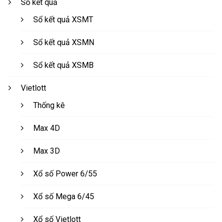
Sổ kết quả
Sổ kết quả XSMT
Sổ kết quả XSMN
Sổ kết quả XSMB
Vietlott
Thống kê
Max 4D
Max 3D
Xổ số Power 6/55
Xổ số Mega 6/45
Xổ số Vietlott