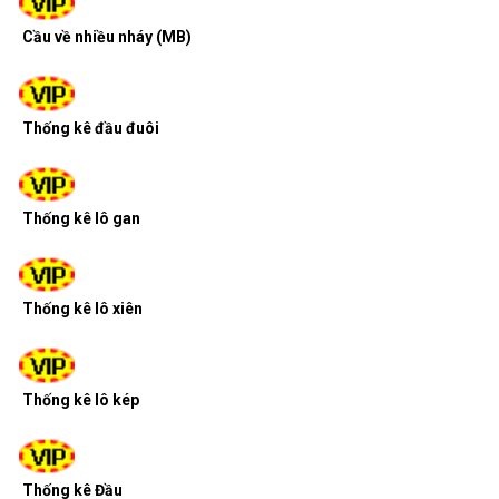
Cầu về nhiều nháy (MB)
Thống kê đầu đuôi
Thống kê lô gan
Thống kê lô xiên
Thống kê lô kép
Thống kê Đầu