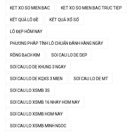
KET XO SO MIEN BAC
KET XO SO MIEN BAC TRUC TIEP
KẾT QUẢ LÔ ĐỀ
KẾT QUẢ XỔ SỐ
LÔ ĐẸP HÔM NAY
PHƯƠNG PHÁP TÍNH LÔ CHUẨN ĐÁNH HÀNG NGÀY
RỒNG BẠCH KIM
SOI CAU LO DE DEP
SOI CAU LO DE KHUNG 3 NGAY
SOI CAU LO DE KQXS 3 MIEN
SOI CAU LO DE MT
SOI CAU LO XSMB 3S
SOI CAU LO XSMB 16 NHAY HOM NAY
SOI CAU LO XSMB HOM NAY
SOI CAU LO XSMB MINH NGOC