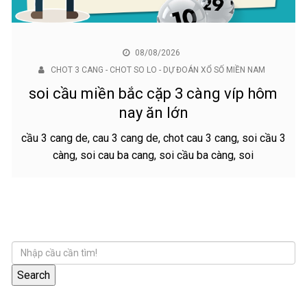
08/08/2026
CHOT 3 CANG - CHOT SO LO - DỰ ĐOÁN XỔ SỐ MIỀN NAM
soi cầu miền bắc cặp 3 càng víp hôm
nay ăn lớn
cầu 3 cang de, cau 3 cang de, chot cau 3 cang, soi cầu 3
càng, soi cau ba cang, soi cầu ba càng, soi
Search