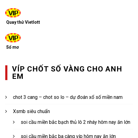
Quay thử Vietlott
Sổ mơ
VÍP CHỐT SỐ VÀNG CHO ANH
EM
chot 3 cang – chot so lo – dự đoán xổ số miền nam
Xsmb siêu chuẩn
soi cầu miền bắc bạch thủ lô 2 nháy hôm nay ăn lớn
soi cầu miền bắc ba càng víp hôm nay ăn lớn