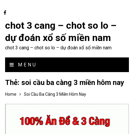
chot 3 cang – chot so lo –
dự đoán xổ số miền nam
chot 3 cang – chot so lo – dự đoán xổ số miền nam
MENU
Thẻ:
soi cầu ba càng 3 miền hôm nay
Home
Soi Cầu Ba Càng 3 Miền Hôm Nay