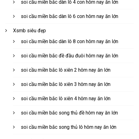
soi cầu miền bắc dàn lô 4 con hôm nay ăn lớn
soi cầu miền bắc dàn lô 6 con hôm nay ăn lớn
Xsmb siêu đẹp
soi cầu miền bắc dàn lô 8 con hôm nay ăn lớn
soi cầu miền bắc đề đầu đuôi hôm nay ăn lớn
soi cầu miền bắc lô xiên 2 hôm nay ăn lớn
soi cầu miền bắc lô xiên 3 hôm nay ăn lớn
soi cầu miền bắc lô xiên 4 hôm nay ăn lớn
soi cầu miền bắc song thủ đề hôm nay ăn lớn
soi cầu miền bắc song thủ lô hôm nay ăn lớn