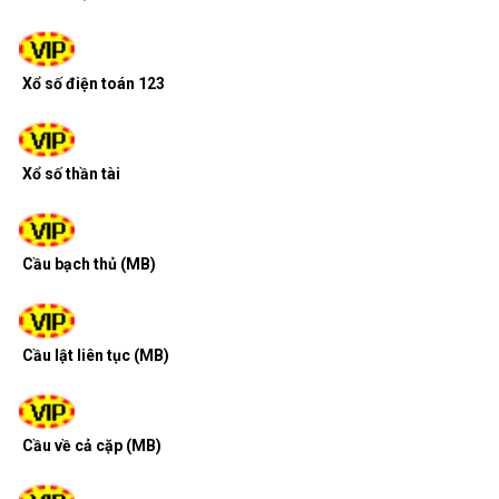
Xổ số điện toán 123
Xổ số thần tài
Cầu bạch thủ (MB)
Cầu lật liên tục (MB)
Cầu về cả cặp (MB)