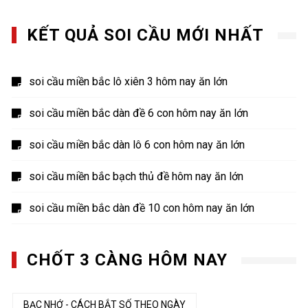
KẾT QUẢ SOI CẦU MỚI NHẤT
soi cầu miền bắc lô xiên 3 hôm nay ăn lớn
soi cầu miền bắc dàn đề 6 con hôm nay ăn lớn
soi cầu miền bắc dàn lô 6 con hôm nay ăn lớn
soi cầu miền bắc bạch thủ đề hôm nay ăn lớn
soi cầu miền bắc dàn đề 10 con hôm nay ăn lớn
CHỐT 3 CÀNG HÔM NAY
BẠC NHỚ - CÁCH BẮT SỐ THEO NGÀY