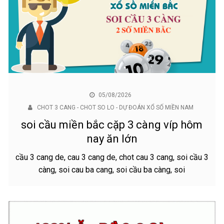
05/08/2026
CHOT 3 CANG - CHOT SO LO - DỰ ĐOÁN XỔ SỐ MIỀN NAM
soi cầu miền bắc cặp 3 càng víp hôm
nay ăn lớn
cầu 3 cang de, cau 3 cang de, chot cau 3 cang, soi cầu 3
càng, soi cau ba cang, soi cầu ba càng, soi