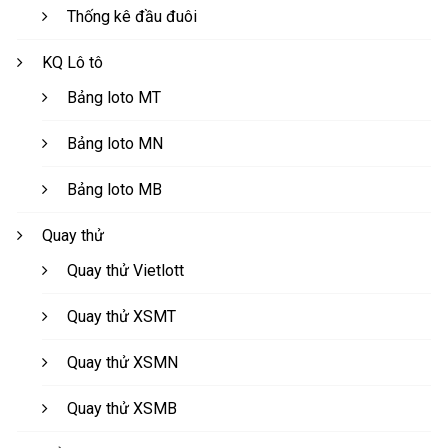
Thống kê đầu đuôi
KQ Lô tô
Bảng loto MT
Bảng loto MN
Bảng loto MB
Quay thử
Quay thử Vietlott
Quay thử XSMT
Quay thử XSMN
Quay thử XSMB