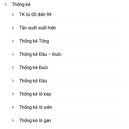
Thống kê
TK từ 00 đến 99
Tần suất xuất hiện
Thống kê Tổng
Thống kê Đầu – Đuôi
Thống kê Đuôi
Thống kê Đầu
Thống kê lô kép
Thống kê lô xiên
Thống kê lô gan