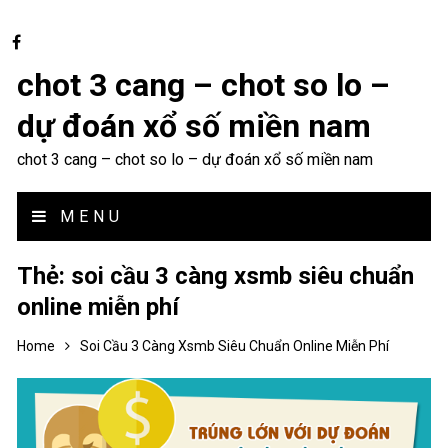
chot 3 cang – chot so lo –
dự đoán xổ số miền nam
chot 3 cang – chot so lo – dự đoán xổ số miền nam
MENU
Thẻ:
soi cầu 3 càng xsmb siêu chuẩn
online miễn phí
Home
Soi Cầu 3 Càng Xsmb Siêu Chuẩn Online Miễn Phí