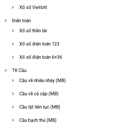
Xổ số Vietlott
Điện toán
Xổ số thần tài
Xổ số điện toán 123
Xổ số điện toán 6×36
TK Cầu
Cầu về nhiều nháy (MB)
Cầu về cả cặp (MB)
Cầu lật liên tục (MB)
Cầu bạch thủ (MB)