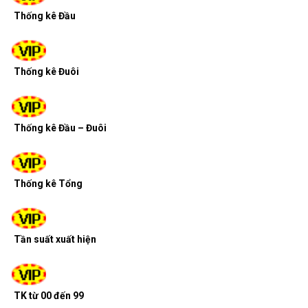
Thống kê Đầu
Thống kê Đuôi
Thống kê Đầu – Đuôi
Thống kê Tổng
Tần suất xuất hiện
TK từ 00 đến 99