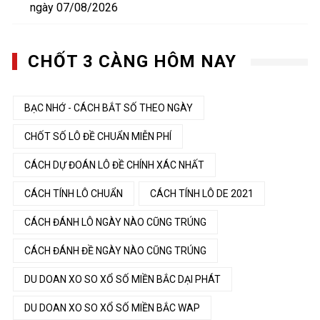
ngày 07/08/2026
CHỐT 3 CÀNG HÔM NAY
BẠC NHỚ - CÁCH BẮT SỐ THEO NGÀY
CHỐT SỐ LÔ ĐỀ CHUẨN MIỄN PHÍ
CÁCH DỰ ĐOÁN LÔ ĐỀ CHÍNH XÁC NHẤT
CÁCH TÍNH LÔ CHUẨN
CÁCH TÍNH LÔ DE 2021
CÁCH ĐÁNH LÔ NGÀY NÀO CŨNG TRÚNG
CÁCH ĐÁNH ĐỀ NGÀY NÀO CŨNG TRÚNG
DU DOAN XO SO XỔ SỐ MIỀN BẮC DẠI PHÁT
DU DOAN XO SO XỔ SỐ MIỀN BẮC WAP