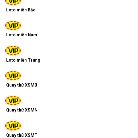
Loto miền Bắc
Loto miền Nam
Loto miền Trung
Quay thử XSMB
Quay thử XSMN
Quay thử XSMT