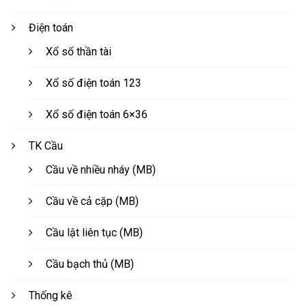
Điện toán
Xổ số thần tài
Xổ số điện toán 123
Xổ số điện toán 6×36
TK Cầu
Cầu về nhiều nháy (MB)
Cầu về cả cặp (MB)
Cầu lật liên tục (MB)
Cầu bạch thủ (MB)
Thống kê