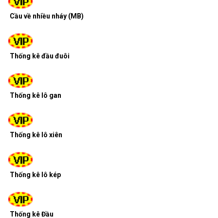
Cầu về nhiều nháy (MB)
Thống kê đầu đuôi
Thống kê lô gan
Thống kê lô xiên
Thống kê lô kép
Thống kê Đầu