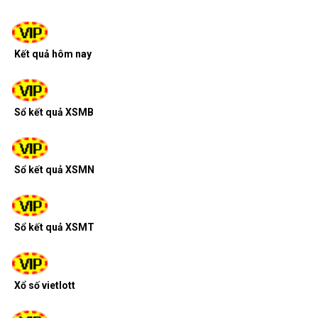
Kết quả hôm nay
Sổ kết quả XSMB
Sổ kết quả XSMN
Sổ kết quả XSMT
Xổ số vietlott