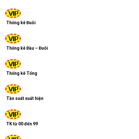
Thống kê Đuôi
Thống kê Đầu – Đuôi
Thống kê Tổng
Tần suất xuất hiện
TK từ 00 đến 99