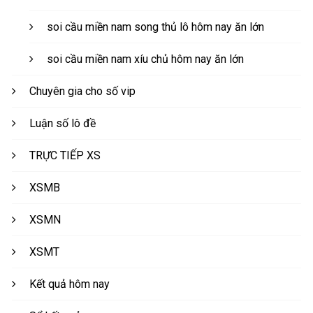
soi cầu miền nam song thủ lô hôm nay ăn lớn
soi cầu miền nam xíu chủ hôm nay ăn lớn
Chuyên gia cho số vip
Luận số lô đề
TRỰC TIẾP XS
XSMB
XSMN
XSMT
Kết quả hôm nay