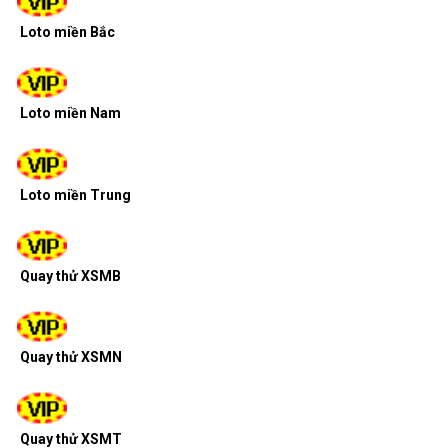
Loto miền Bắc
Loto miền Nam
Loto miền Trung
Quay thử XSMB
Quay thử XSMN
Quay thử XSMT