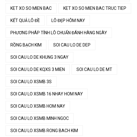
KET XO SO MIEN BAC
KET XO SO MIEN BAC TRUC TIEP
KẾT QUẢ LÔ ĐỀ
LÔ ĐẸP HÔM NAY
PHƯƠNG PHÁP TÍNH LÔ CHUẨN ĐÁNH HÀNG NGÀY
RỒNG BẠCH KIM
SOI CAU LO DE DEP
SOI CAU LO DE KHUNG 3 NGAY
SOI CAU LO DE KQXS 3 MIEN
SOI CAU LO DE MT
SOI CAU LO XSMB 3S
SOI CAU LO XSMB 16 NHAY HOM NAY
SOI CAU LO XSMB HOM NAY
SOI CAU LO XSMB MINH NGOC
SOI CAU LO XSMB RONG BACH KIM