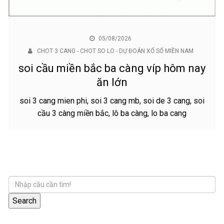
05/08/2026
CHOT 3 CANG - CHOT SO LO - DỰ ĐOÁN XỔ SỐ MIỀN NAM
soi cầu miền bắc ba càng víp hôm nay
ăn lớn
soi 3 cang mien phi, soi 3 cang mb, soi de 3 cang, soi
cầu 3 càng miền bắc, lô ba càng, lo ba cang
Search