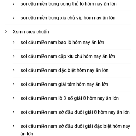
soi cầu miền trung song thủ lô hôm nay ăn lớn
soi cầu miền trung xíu chủ víp hôm nay ăn lớn
Xsmn siêu chuẩn
soi cầu miền nam bao lô hôm nay ăn lớn
soi cầu miền nam cặp xíu chủ hôm nay ăn lớn
soi cầu miền nam đặc biệt hôm nay ăn lớn
soi cầu miền nam giải tám hôm nay ăn lớn
soi cầu miền nam lô 3 số giải 8 hôm nay ăn lớn
soi cầu miền nam sớ đầu đuôi giải 8 hôm nay ăn lớn
soi cầu miền nam sớ đầu đuôi giải đặc biệt hôm nay
ăn lớn