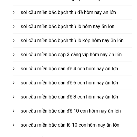
soi cầu miền bắc bạch thủ đề hôm nay ăn lớn
soi cầu miền bắc bạch thủ lô hôm nay ăn lớn
soi cầu miền bắc bạch thủ lô kép hôm nay ăn lớn
soi cầu miền bắc cặp 3 càng víp hôm nay ăn lớn
soi cầu miền bắc dàn đề 4 con hôm nay ăn lớn
soi cầu miền bắc dàn đề 6 con hôm nay ăn lớn
soi cầu miền bắc dàn đề 8 con hôm nay ăn lớn
soi cầu miền bắc dàn đề 10 con hôm nay ăn lớn
soi cầu miền bắc dàn lô 10 con hôm nay ăn lớn