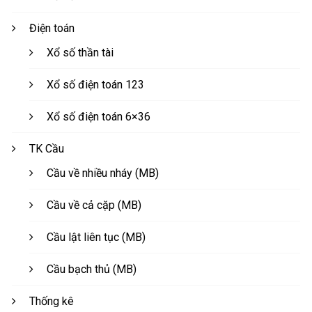
Điện toán
Xổ số thần tài
Xổ số điện toán 123
Xổ số điện toán 6×36
TK Cầu
Cầu về nhiều nháy (MB)
Cầu về cả cặp (MB)
Cầu lật liên tục (MB)
Cầu bạch thủ (MB)
Thống kê