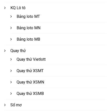
KQ Lô tô
Bảng loto MT
Bảng loto MN
Bảng loto MB
Quay thử
Quay thử Vietlott
Quay thử XSMT
Quay thử XSMN
Quay thử XSMB
Sổ mơ