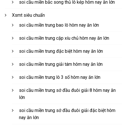
soi cầu miền bắc song thủ lô kép hôm nay ăn lớn
Xsmt siêu chuẩn
soi cầu miền trung bao lô hôm nay ăn lớn
soi cầu miền trung cặp xíu chủ hôm nay ăn lớn
soi cầu miền trung đặc biệt hôm nay ăn lớn
soi cầu miền trung giải tám hôm nay ăn lớn
soi cầu miền trung lô 3 số hôm nay ăn lớn
soi cầu miền trung sớ đầu đuôi giải 8 hôm nay ăn
lớn
soi cầu miền trung sớ đầu đuôi giải đặc biệt hôm
nay ăn lớn