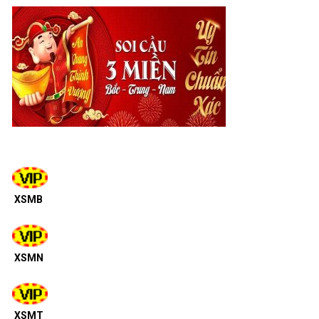
XSMB
XSMN
XSMT