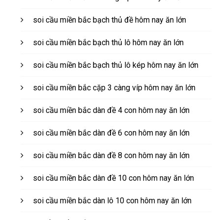
soi cầu miền bắc bạch thủ đề hôm nay ăn lớn
soi cầu miền bắc bạch thủ lô hôm nay ăn lớn
soi cầu miền bắc bạch thủ lô kép hôm nay ăn lớn
soi cầu miền bắc cặp 3 càng víp hôm nay ăn lớn
soi cầu miền bắc dàn đề 4 con hôm nay ăn lớn
soi cầu miền bắc dàn đề 6 con hôm nay ăn lớn
soi cầu miền bắc dàn đề 8 con hôm nay ăn lớn
soi cầu miền bắc dàn đề 10 con hôm nay ăn lớn
soi cầu miền bắc dàn lô 10 con hôm nay ăn lớn