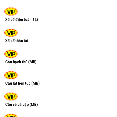
Xổ số điện toán 123
Xổ số thần tài
Cầu bạch thủ (MB)
Cầu lật liên tục (MB)
Cầu về cả cặp (MB)