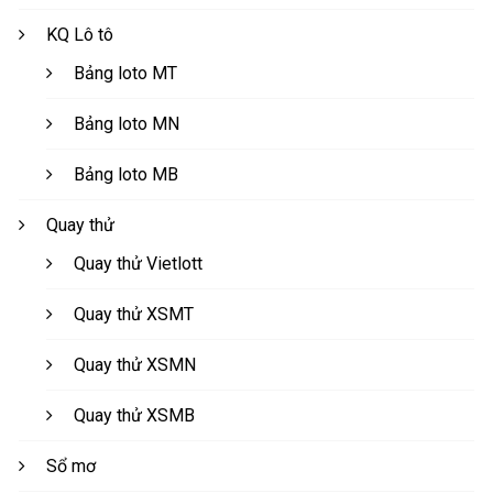
KQ Lô tô
Bảng loto MT
Bảng loto MN
Bảng loto MB
Quay thử
Quay thử Vietlott
Quay thử XSMT
Quay thử XSMN
Quay thử XSMB
Sổ mơ