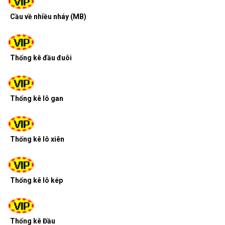
Cầu về nhiều nháy (MB)
Thống kê đầu đuôi
Thống kê lô gan
Thống kê lô xiên
Thống kê lô kép
Thống kê Đầu