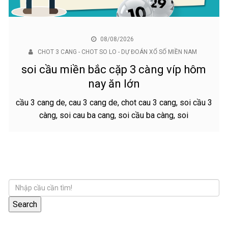
08/08/2026
CHOT 3 CANG - CHOT SO LO - DỰ ĐOÁN XỔ SỐ MIỀN NAM
soi cầu miền bắc cặp 3 càng víp hôm
nay ăn lớn
cầu 3 cang de, cau 3 cang de, chot cau 3 cang, soi cầu 3
càng, soi cau ba cang, soi cầu ba càng, soi
Search