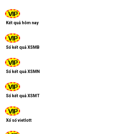
Kết quả hôm nay
Sổ kết quả XSMB
Sổ kết quả XSMN
Sổ kết quả XSMT
Xổ số vietlott