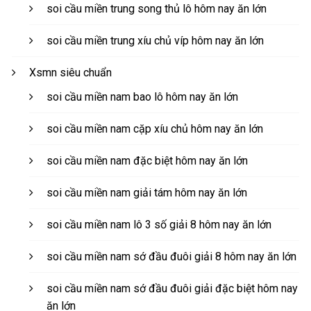
soi cầu miền trung song thủ lô hôm nay ăn lớn
soi cầu miền trung xíu chủ víp hôm nay ăn lớn
Xsmn siêu chuẩn
soi cầu miền nam bao lô hôm nay ăn lớn
soi cầu miền nam cặp xíu chủ hôm nay ăn lớn
soi cầu miền nam đặc biệt hôm nay ăn lớn
soi cầu miền nam giải tám hôm nay ăn lớn
soi cầu miền nam lô 3 số giải 8 hôm nay ăn lớn
soi cầu miền nam sớ đầu đuôi giải 8 hôm nay ăn lớn
soi cầu miền nam sớ đầu đuôi giải đặc biệt hôm nay
ăn lớn