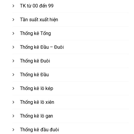
TK từ 00 đến 99
Tần suất xuất hiện
Thống kê Tổng
Thống kê Đầu – Đuôi
Thống kê Đuôi
Thống kê Đầu
Thống kê lô kép
Thống kê lô xiên
Thống kê lô gan
Thống kê đầu đuôi