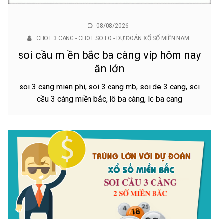
08/08/2026
CHOT 3 CANG - CHOT SO LO - DỰ ĐOÁN XỔ SỐ MIỀN NAM
soi cầu miền bắc ba càng víp hôm nay
ăn lớn
soi 3 cang mien phi, soi 3 cang mb, soi de 3 cang, soi
cầu 3 càng miền bắc, lô ba càng, lo ba cang