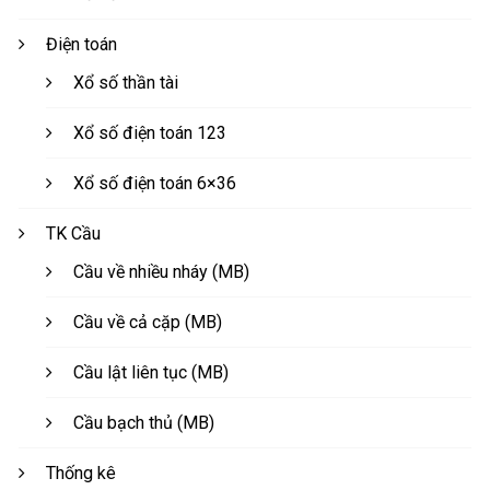
Điện toán
Xổ số thần tài
Xổ số điện toán 123
Xổ số điện toán 6×36
TK Cầu
Cầu về nhiều nháy (MB)
Cầu về cả cặp (MB)
Cầu lật liên tục (MB)
Cầu bạch thủ (MB)
Thống kê