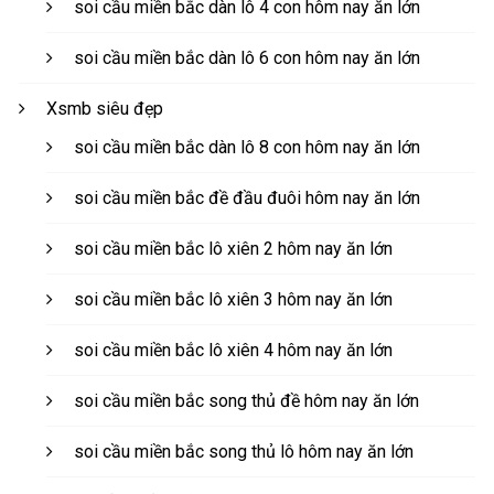
soi cầu miền bắc dàn lô 4 con hôm nay ăn lớn
soi cầu miền bắc dàn lô 6 con hôm nay ăn lớn
Xsmb siêu đẹp
soi cầu miền bắc dàn lô 8 con hôm nay ăn lớn
soi cầu miền bắc đề đầu đuôi hôm nay ăn lớn
soi cầu miền bắc lô xiên 2 hôm nay ăn lớn
soi cầu miền bắc lô xiên 3 hôm nay ăn lớn
soi cầu miền bắc lô xiên 4 hôm nay ăn lớn
soi cầu miền bắc song thủ đề hôm nay ăn lớn
soi cầu miền bắc song thủ lô hôm nay ăn lớn