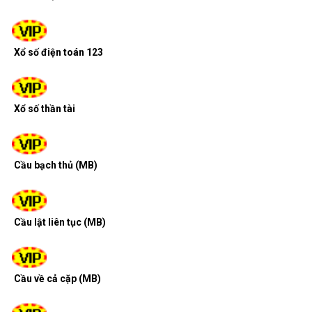
Xổ số điện toán 123
Xổ số thần tài
Cầu bạch thủ (MB)
Cầu lật liên tục (MB)
Cầu về cả cặp (MB)