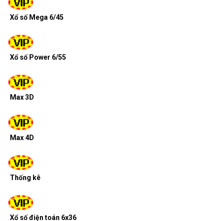
Xổ số Mega 6/45
Xổ số Power 6/55
Max 3D
Max 4D
Thống kê
Xổ số điện toán 6x36