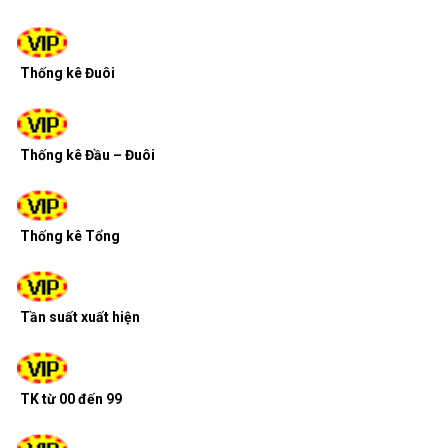
Thống kê Đuôi
Thống kê Đầu – Đuôi
Thống kê Tổng
Tần suất xuất hiện
TK từ 00 đến 99