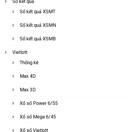
Sổ kết quả
Sổ kết quả XSMT
Sổ kết quả XSMN
Sổ kết quả XSMB
Vietlott
Thống kê
Max 4D
Max 3D
Xổ số Power 6/55
Xổ số Mega 6/45
Xổ số Vietlott