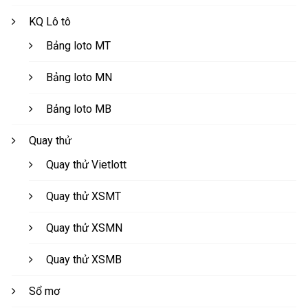
KQ Lô tô
Bảng loto MT
Bảng loto MN
Bảng loto MB
Quay thử
Quay thử Vietlott
Quay thử XSMT
Quay thử XSMN
Quay thử XSMB
Sổ mơ