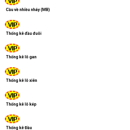
Cầu về nhiều nháy (MB)
Thống kê đầu đuôi
Thống kê lô gan
Thống kê lô xiên
Thống kê lô kép
Thống kê Đầu