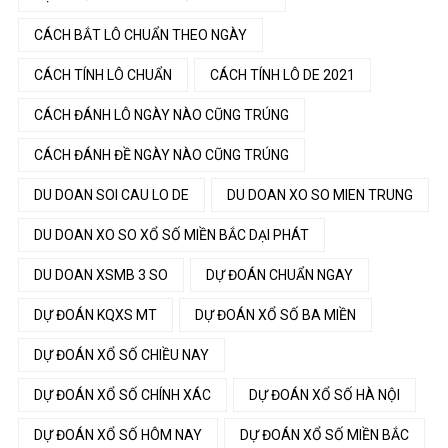
CÁCH BẮT LÔ CHUẨN THEO NGÀY
CÁCH TÍNH LÔ CHUẨN
CÁCH TÍNH LÔ DE 2021
CÁCH ĐÁNH LÔ NGÀY NÀO CŨNG TRÚNG
CÁCH ĐÁNH ĐỀ NGÀY NÀO CŨNG TRÚNG
DU DOAN SOI CAU LO DE
DU DOAN XO SO MIEN TRUNG
DU DOAN XO SO XỔ SỐ MIỀN BẮC DẠI PHÁT
DU DOAN XSMB 3 SO
DỰ ĐOÁN CHUẨN NGAY
DỰ ĐOÁN KQXS MT
DỰ ĐOÁN XỔ SỐ BA MIỀN
DỰ ĐOÁN XỔ SỐ CHIỀU NAY
DỰ ĐOÁN XỔ SỐ CHÍNH XÁC
DỰ ĐOÁN XỔ SỐ HÀ NỘI
DỰ ĐOÁN XỔ SỐ HÔM NAY
DỰ ĐOÁN XỔ SỐ MIỀN BẮC