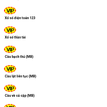
Xổ số điện toán 123
Xổ số thần tài
Cầu bạch thủ (MB)
Cầu lật liên tục (MB)
Cầu về cả cặp (MB)