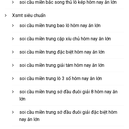
soi cầu miền bắc song thủ lô kép hôm nay ăn lớn
Xsmt siêu chuẩn
soi cầu miền trung bao lô hôm nay ăn lớn
soi cầu miền trung cặp xíu chủ hôm nay ăn lớn
soi cầu miền trung đặc biệt hôm nay ăn lớn
soi cầu miền trung giải tám hôm nay ăn lớn
soi cầu miền trung lô 3 số hôm nay ăn lớn
soi cầu miền trung sớ đầu đuôi giải 8 hôm nay ăn
lớn
soi cầu miền trung sớ đầu đuôi giải đặc biệt hôm
nay ăn lớn