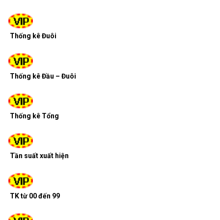
Thống kê Đuôi
Thống kê Đầu – Đuôi
Thống kê Tổng
Tần suất xuất hiện
TK từ 00 đến 99