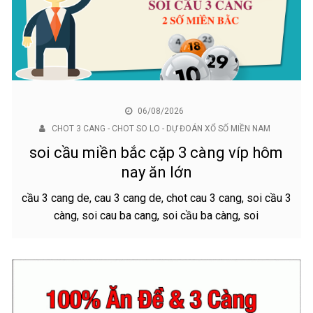
06/08/2026
CHOT 3 CANG - CHOT SO LO - DỰ ĐOÁN XỔ SỐ MIỀN NAM
soi cầu miền bắc cặp 3 càng víp hôm
nay ăn lớn
cầu 3 cang de, cau 3 cang de, chot cau 3 cang, soi cầu 3
càng, soi cau ba cang, soi cầu ba càng, soi