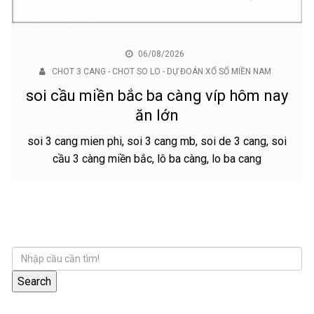
06/08/2026
CHOT 3 CANG - CHOT SO LO - DỰ ĐOÁN XỔ SỐ MIỀN NAM
soi cầu miền bắc ba càng víp hôm nay
ăn lớn
soi 3 cang mien phi, soi 3 cang mb, soi de 3 cang, soi
cầu 3 càng miền bắc, lô ba càng, lo ba cang
Search