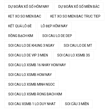
DỰ ĐOÁN XỔ SỐ HÔM NAY
DỰ ĐOÁN XỔ SỐ MIỀN BẮC
KET XO SO MIEN BAC
KET XO SO MIEN BAC TRUC TIEP
KẾT QUẢ LÔ ĐỀ
LÔ ĐẸP HÔM NAY
RỒNG BẠCH KIM
SOI CAU LO DE DEP
SOI CAU LO DE KHUNG 3 NGAY
SOI CAU LO DE MT
SOI CAU LO DE VIP 3 MIEN
SOI CAU LO XSMB 3S
SOI CAU LO XSMB 16 NHAY HOM NAY
SOI CAU LO XSMB HOM NAY
SOI CAU LO XSMB MINH NGOC
SOI CAU LO XSMB RONG BACH KIM
SOI CAU XSMB 1 LO DUY NHAT
SOI CẦU 3 MIỀN