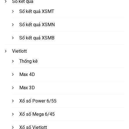
Sổ kết quả
Sổ kết quả XSMT
Sổ kết quả XSMN
Sổ kết quả XSMB
Vietlott
Thống kê
Max 4D
Max 3D
Xổ số Power 6/55
Xổ số Mega 6/45
Xổ số Vietlott