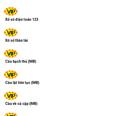
Xổ số điện toán 123
Xổ số thần tài
Cầu bạch thủ (MB)
Cầu lật liên tục (MB)
Cầu về cả cặp (MB)