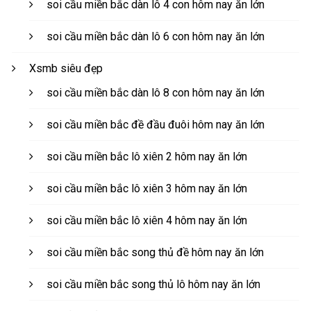
soi cầu miền bắc dàn lô 4 con hôm nay ăn lớn
soi cầu miền bắc dàn lô 6 con hôm nay ăn lớn
Xsmb siêu đẹp
soi cầu miền bắc dàn lô 8 con hôm nay ăn lớn
soi cầu miền bắc đề đầu đuôi hôm nay ăn lớn
soi cầu miền bắc lô xiên 2 hôm nay ăn lớn
soi cầu miền bắc lô xiên 3 hôm nay ăn lớn
soi cầu miền bắc lô xiên 4 hôm nay ăn lớn
soi cầu miền bắc song thủ đề hôm nay ăn lớn
soi cầu miền bắc song thủ lô hôm nay ăn lớn