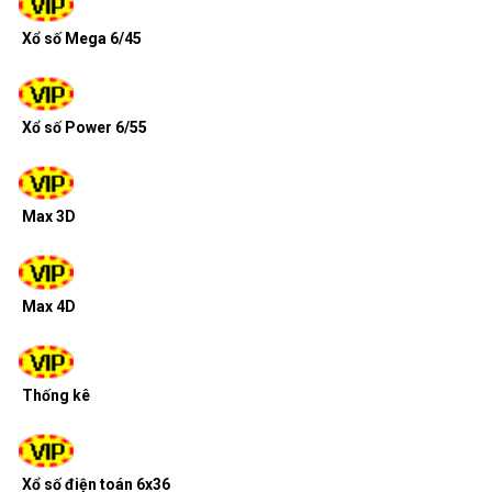
Xổ số Mega 6/45
Xổ số Power 6/55
Max 3D
Max 4D
Thống kê
Xổ số điện toán 6x36