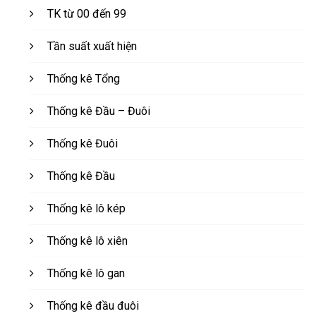
TK từ 00 đến 99
Tần suất xuất hiện
Thống kê Tổng
Thống kê Đầu – Đuôi
Thống kê Đuôi
Thống kê Đầu
Thống kê lô kép
Thống kê lô xiên
Thống kê lô gan
Thống kê đầu đuôi