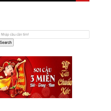
Search