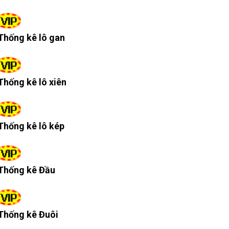
Thống kê lô gan
Thống kê lô xiên
Thống kê lô kép
Thống kê Đầu
Thống kê Đuôi