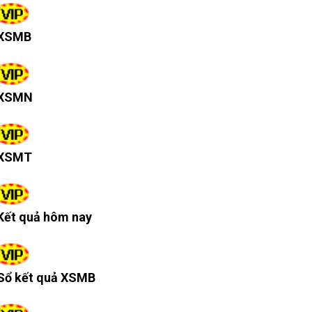
XSMB
XSMN
XSMT
Kết quả hôm nay
Sổ kết quả XSMB