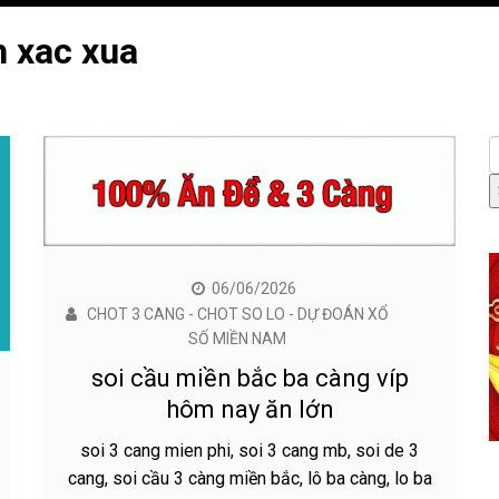
h xac xua
06/06/2026
CHOT 3 CANG - CHOT SO LO - DỰ ĐOÁN XỔ
SỐ MIỀN NAM
soi cầu miền bắc ba càng víp
hôm nay ăn lớn
soi 3 cang mien phi, soi 3 cang mb, soi de 3
cang, soi cầu 3 càng miền bắc, lô ba càng, lo ba