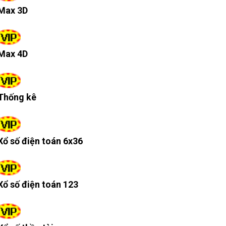
Max 3D
Max 4D
Thống kê
Xổ số điện toán 6x36
Xổ số điện toán 123