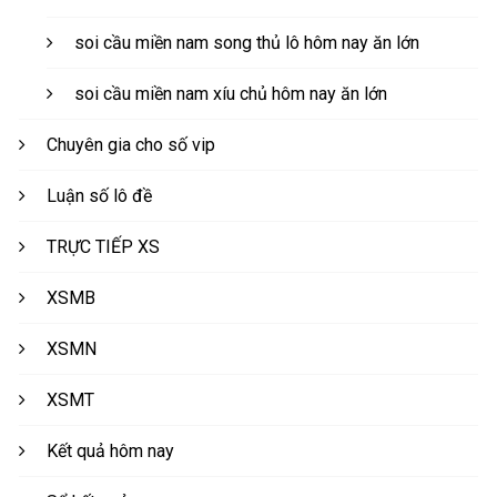
soi cầu miền nam song thủ lô hôm nay ăn lớn
soi cầu miền nam xíu chủ hôm nay ăn lớn
Chuyên gia cho số vip
Luận số lô đề
TRỰC TIẾP XS
XSMB
XSMN
XSMT
Kết quả hôm nay