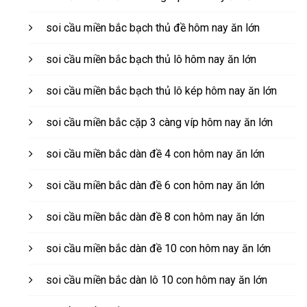
soi cầu miền bắc bạch thủ đề hôm nay ăn lớn
soi cầu miền bắc bạch thủ lô hôm nay ăn lớn
soi cầu miền bắc bạch thủ lô kép hôm nay ăn lớn
soi cầu miền bắc cặp 3 càng víp hôm nay ăn lớn
soi cầu miền bắc dàn đề 4 con hôm nay ăn lớn
soi cầu miền bắc dàn đề 6 con hôm nay ăn lớn
soi cầu miền bắc dàn đề 8 con hôm nay ăn lớn
soi cầu miền bắc dàn đề 10 con hôm nay ăn lớn
soi cầu miền bắc dàn lô 10 con hôm nay ăn lớn