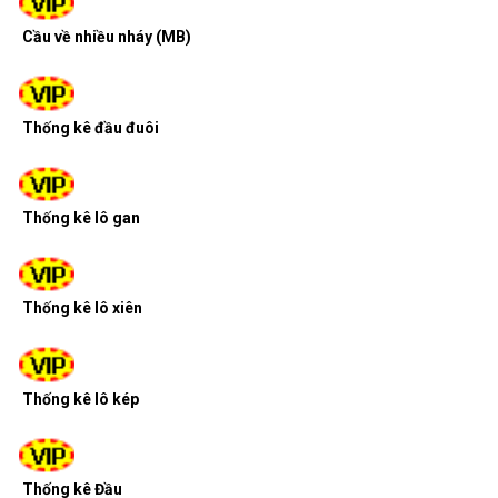
Cầu về nhiều nháy (MB)
Thống kê đầu đuôi
Thống kê lô gan
Thống kê lô xiên
Thống kê lô kép
Thống kê Đầu