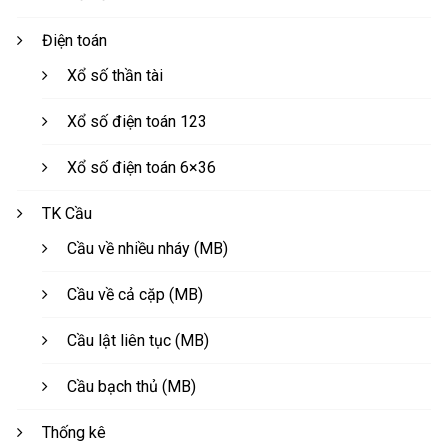
Điện toán
Xổ số thần tài
Xổ số điện toán 123
Xổ số điện toán 6×36
TK Cầu
Cầu về nhiều nháy (MB)
Cầu về cả cặp (MB)
Cầu lật liên tục (MB)
Cầu bạch thủ (MB)
Thống kê