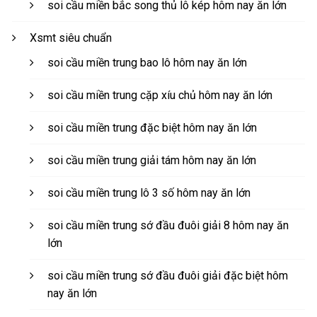
soi cầu miền bắc song thủ lô kép hôm nay ăn lớn
Xsmt siêu chuẩn
soi cầu miền trung bao lô hôm nay ăn lớn
soi cầu miền trung cặp xíu chủ hôm nay ăn lớn
soi cầu miền trung đặc biệt hôm nay ăn lớn
soi cầu miền trung giải tám hôm nay ăn lớn
soi cầu miền trung lô 3 số hôm nay ăn lớn
soi cầu miền trung sớ đầu đuôi giải 8 hôm nay ăn
lớn
soi cầu miền trung sớ đầu đuôi giải đặc biệt hôm
nay ăn lớn