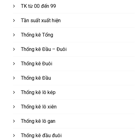
TK từ 00 đến 99
Tần suất xuất hiện
Thống kê Tổng
Thống kê Đầu – Đuôi
Thống kê Đuôi
Thống kê Đầu
Thống kê lô kép
Thống kê lô xiên
Thống kê lô gan
Thống kê đầu đuôi