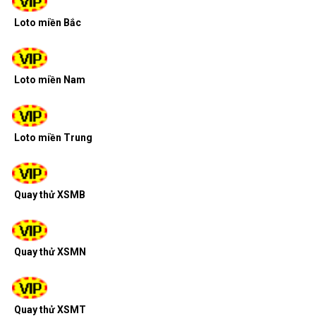
Loto miền Bắc
Loto miền Nam
Loto miền Trung
Quay thử XSMB
Quay thử XSMN
Quay thử XSMT