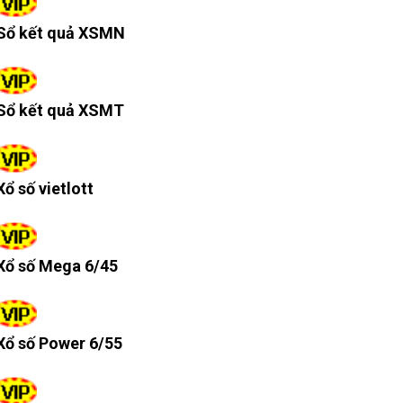
Sổ kết quả XSMN
Sổ kết quả XSMT
Xổ số vietlott
Xổ số Mega 6/45
Xổ số Power 6/55