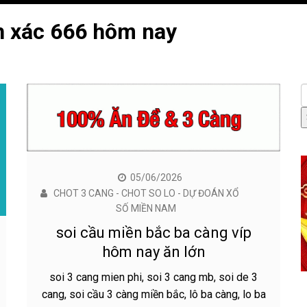
h xác 666 hôm nay
05/06/2026
CHOT 3 CANG - CHOT SO LO - DỰ ĐOÁN XỔ
SỐ MIỀN NAM
soi cầu miền bắc ba càng víp
hôm nay ăn lớn
soi 3 cang mien phi, soi 3 cang mb, soi de 3
cang, soi cầu 3 càng miền bắc, lô ba càng, lo ba