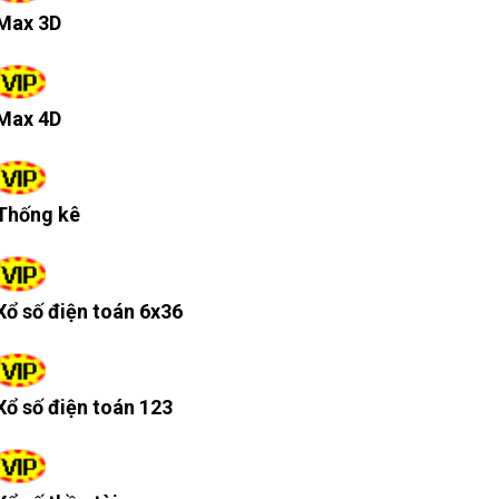
Max 3D
Max 4D
Thống kê
Xổ số điện toán 6x36
Xổ số điện toán 123