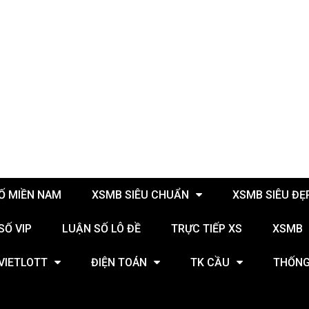
SỐ MIỀN NAM
XSMB SIÊU CHUẨN
XSMB SIÊU ĐẸ
SỐ VIP
LUẬN SỐ LÔ ĐỀ
TRỰC TIẾP XS
XSMB
VIETLOTT
ĐIỆN TOÁN
TK CẦU
THỐNG