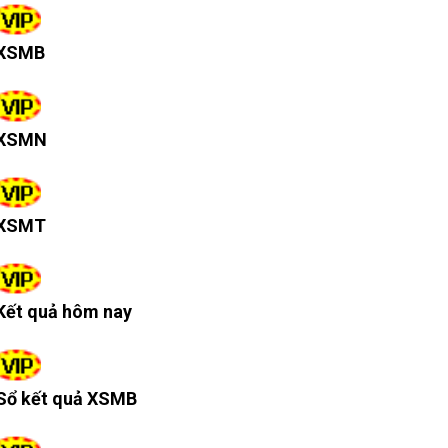
XSMB
XSMN
XSMT
Kết quả hôm nay
Sổ kết quả XSMB