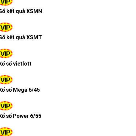
Sổ kết quả XSMN
Sổ kết quả XSMT
Xổ số vietlott
Xổ số Mega 6/45
Xổ số Power 6/55