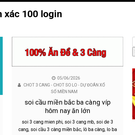
h xác 100 login
05/06/2026
CHOT 3 CANG - CHOT SO LO - DỰ ĐOÁN XỔ
SỐ MIỀN NAM
soi cầu miền bắc ba càng víp
hôm nay ăn lớn
soi 3 cang mien phi, soi 3 cang mb, soi de 3
cang, soi cầu 3 càng miền bắc, lô ba càng, lo ba