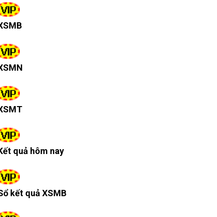
XSMB
XSMN
XSMT
Kết quả hôm nay
Sổ kết quả XSMB