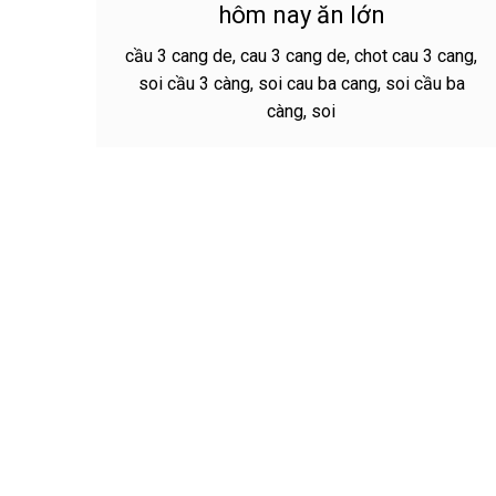
hôm nay ăn lớn
cầu 3 cang de, cau 3 cang de, chot cau 3 cang,
soi cầu 3 càng, soi cau ba cang, soi cầu ba
càng, soi