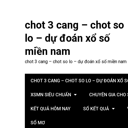
chot 3 cang – chot so
lo – dự đoán xổ số
miền nam
chot 3 cang – chot so lo – dự đoán xổ số miền nam
CHOT 3 CANG – CHOT SO LO – DỰ ĐOÁN XỔ 
XSMN SIÊU CHUẨN
CHUYÊN GIA CHO 
KẾT QUẢ HÔM NAY
SỔ KẾT QUẢ
SỔ MƠ