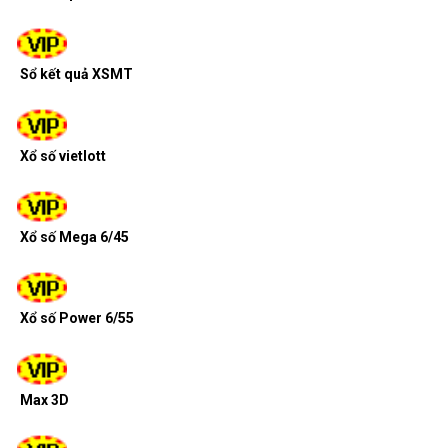
Sổ kết quả XSMT
Xổ số vietlott
Xổ số Mega 6/45
Xổ số Power 6/55
Max 3D