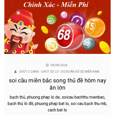
08/08/2026
CHOT 3 CANG - CHOT SO LO - DỰ ĐOÁN XỔ SỐ MIỀN NAM
soi cầu miền bắc song thủ đề hôm nay
ăn lớn
bạch thủ, phuong phap lo de, soicau bachthu mienbac,
bạch thủ lô đề, phuong phap bat lo, soi cau bạch thu mb,
cach bat lo