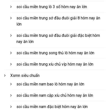
soi cầu miền trung lô 3 số hôm nay ăn lớn
soi cầu miền trung sớ đầu đuôi giải 8 hôm nay ăn
lớn
soi cầu miền trung sớ đầu đuôi giải đặc biệt hôm
nay ăn lớn
soi cầu miền trung song thủ lô hôm nay ăn lớn
soi cầu miền trung xíu chủ víp hôm nay ăn lớn
Xsmn siêu chuẩn
soi cầu miền nam bao lô hôm nay ăn lớn
soi cầu miền nam cặp xíu chủ hôm nay ăn lớn
soi cầu miền nam đặc biệt hôm nay ăn lớn