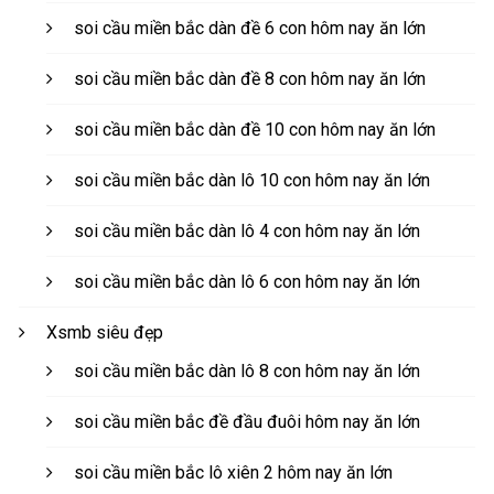
soi cầu miền bắc dàn đề 6 con hôm nay ăn lớn
soi cầu miền bắc dàn đề 8 con hôm nay ăn lớn
soi cầu miền bắc dàn đề 10 con hôm nay ăn lớn
soi cầu miền bắc dàn lô 10 con hôm nay ăn lớn
soi cầu miền bắc dàn lô 4 con hôm nay ăn lớn
soi cầu miền bắc dàn lô 6 con hôm nay ăn lớn
Xsmb siêu đẹp
soi cầu miền bắc dàn lô 8 con hôm nay ăn lớn
soi cầu miền bắc đề đầu đuôi hôm nay ăn lớn
soi cầu miền bắc lô xiên 2 hôm nay ăn lớn