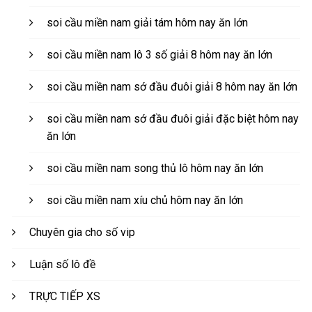
soi cầu miền nam giải tám hôm nay ăn lớn
soi cầu miền nam lô 3 số giải 8 hôm nay ăn lớn
soi cầu miền nam sớ đầu đuôi giải 8 hôm nay ăn lớn
soi cầu miền nam sớ đầu đuôi giải đặc biệt hôm nay
ăn lớn
soi cầu miền nam song thủ lô hôm nay ăn lớn
soi cầu miền nam xíu chủ hôm nay ăn lớn
Chuyên gia cho số vip
Luận số lô đề
TRỰC TIẾP XS