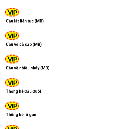
Cầu lật liên tục (MB)
Cầu về cả cặp (MB)
Cầu về nhiều nháy (MB)
Thống kê đầu đuôi
Thống kê lô gan