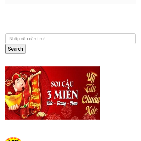
Search