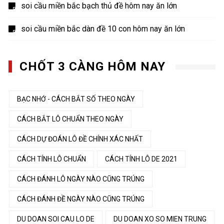
soi cầu miền bắc bạch thủ đề hôm nay ăn lớn
soi cầu miền bắc dàn đề 10 con hôm nay ăn lớn
CHỐT 3 CÀNG HÔM NAY
BẠC NHỚ - CÁCH BẮT SỐ THEO NGÀY
CÁCH BẮT LÔ CHUẨN THEO NGÀY
CÁCH DỰ ĐOÁN LÔ ĐỀ CHÍNH XÁC NHẤT
CÁCH TÍNH LÔ CHUẨN
CÁCH TÍNH LÔ DE 2021
CÁCH ĐÁNH LÔ NGÀY NÀO CŨNG TRÚNG
CÁCH ĐÁNH ĐỀ NGÀY NÀO CŨNG TRÚNG
DU DOAN SOI CAU LO DE
DU DOAN XO SO MIEN TRUNG