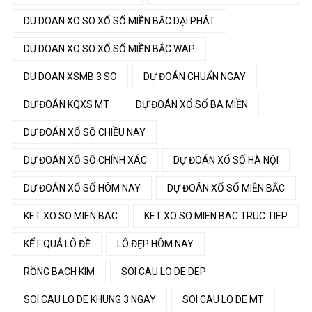
DU DOAN XO SO XỔ SỐ MIỀN BẮC DẠI PHÁT
DU DOAN XO SO XỔ SỐ MIỀN BẮC WAP
DU DOAN XSMB 3 SO
DỰ ĐOÁN CHUẨN NGAY
DỰ ĐOÁN KQXS MT
DỰ ĐOÁN XỔ SỐ BA MIỀN
DỰ ĐOÁN XỔ SỐ CHIỀU NAY
DỰ ĐOÁN XỔ SỐ CHÍNH XÁC
DỰ ĐOÁN XỔ SỐ HÀ NỘI
DỰ ĐOÁN XỔ SỐ HÔM NAY
DỰ ĐOÁN XỔ SỐ MIỀN BẮC
KET XO SO MIEN BAC
KET XO SO MIEN BAC TRUC TIEP
KẾT QUẢ LÔ ĐỀ
LÔ ĐẸP HÔM NAY
RỒNG BẠCH KIM
SOI CAU LO DE DEP
SOI CAU LO DE KHUNG 3 NGAY
SOI CAU LO DE MT