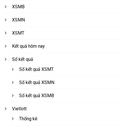
XSMB
XSMN
XSMT
Kết quả hôm nay
Sổ kết quả
Sổ kết quả XSMT
Sổ kết quả XSMN
Sổ kết quả XSMB
Vietlott
Thống kê