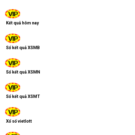
Kết quả hôm nay
Sổ kết quả XSMB
Sổ kết quả XSMN
Sổ kết quả XSMT
Xổ số vietlott