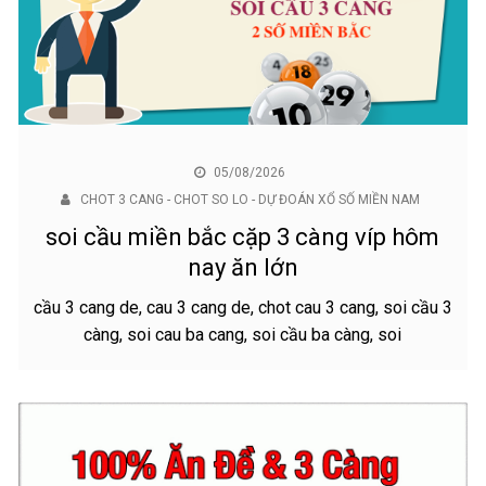
05/08/2026
CHOT 3 CANG - CHOT SO LO - DỰ ĐOÁN XỔ SỐ MIỀN NAM
soi cầu miền bắc cặp 3 càng víp hôm
nay ăn lớn
cầu 3 cang de, cau 3 cang de, chot cau 3 cang, soi cầu 3
càng, soi cau ba cang, soi cầu ba càng, soi