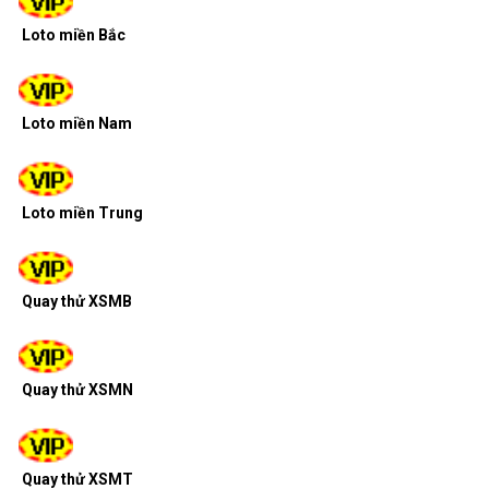
Loto miền Bắc
Loto miền Nam
Loto miền Trung
Quay thử XSMB
Quay thử XSMN
Quay thử XSMT