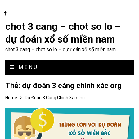
chot 3 cang – chot so lo –
dự đoán xổ số miền nam
chot 3 cang – chot so lo – dự đoán xổ số miền nam
MENU
Thẻ:
dự đoán 3 càng chính xác org
Home
Dự Đoán 3 Càng Chính Xác Org