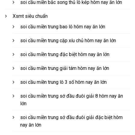
soi cầu miền bắc song thủ lô kép hôm nay ăn lớn
Xsmt siêu chuẩn
soi cầu miền trung bao lô hôm nay ăn lớn
soi cầu miền trung cặp xíu chủ hôm nay ăn lớn
soi cầu miền trung đặc biệt hôm nay ăn lớn
soi cầu miền trung giải tám hôm nay ăn lớn
soi cầu miền trung lô 3 số hôm nay ăn lớn
soi cầu miền trung sớ đầu đuôi giải 8 hôm nay ăn
lớn
soi cầu miền trung sớ đầu đuôi giải đặc biệt hôm
nay ăn lớn