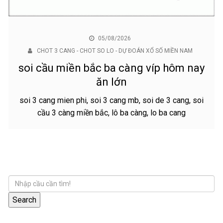
05/08/2026
CHOT 3 CANG - CHOT SO LO - DỰ ĐOÁN XỔ SỐ MIỀN NAM
soi cầu miền bắc ba càng víp hôm nay
ăn lớn
soi 3 cang mien phi, soi 3 cang mb, soi de 3 cang, soi
cầu 3 càng miền bắc, lô ba càng, lo ba cang
Search