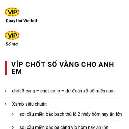
Quay thử Vietlott
Sổ mơ
VÍP CHỐT SỐ VÀNG CHO ANH
EM
chot 3 cang – chot so lo – dự đoán xổ số miền nam
Xsmb siêu chuẩn
soi cầu miền bắc bạch thủ lô 2 nháy hôm nay ăn lớn
soi cầu miền bắc ba càng víp hôm nay ăn lớn