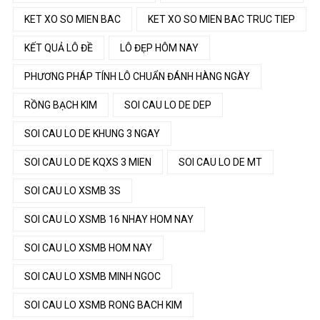
KET XO SO MIEN BAC
KET XO SO MIEN BAC TRUC TIEP
KẾT QUẢ LÔ ĐỀ
LÔ ĐẸP HÔM NAY
PHƯƠNG PHÁP TÍNH LÔ CHUẨN ĐÁNH HÀNG NGÀY
RỒNG BẠCH KIM
SOI CAU LO DE DEP
SOI CAU LO DE KHUNG 3 NGAY
SOI CAU LO DE KQXS 3 MIEN
SOI CAU LO DE MT
SOI CAU LO XSMB 3S
SOI CAU LO XSMB 16 NHAY HOM NAY
SOI CAU LO XSMB HOM NAY
SOI CAU LO XSMB MINH NGOC
SOI CAU LO XSMB RONG BACH KIM