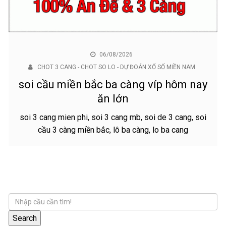
06/08/2026
CHOT 3 CANG - CHOT SO LO - DỰ ĐOÁN XỔ SỐ MIỀN NAM
soi cầu miền bắc ba càng víp hôm nay
ăn lớn
soi 3 cang mien phi, soi 3 cang mb, soi de 3 cang, soi
cầu 3 càng miền bắc, lô ba càng, lo ba cang
Search