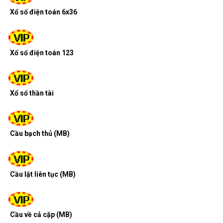
Xổ số điện toán 6x36
Xổ số điện toán 123
Xổ số thần tài
Cầu bạch thủ (MB)
Cầu lật liên tục (MB)
Cầu về cả cặp (MB)