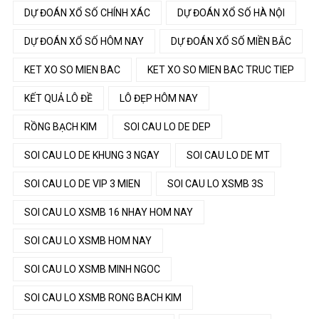
DỰ ĐOÁN XỔ SỐ CHÍNH XÁC
DỰ ĐOÁN XỔ SỐ HÀ NỘI
DỰ ĐOÁN XỔ SỐ HÔM NAY
DỰ ĐOÁN XỔ SỐ MIỀN BẮC
KET XO SO MIEN BAC
KET XO SO MIEN BAC TRUC TIEP
KẾT QUẢ LÔ ĐỀ
LÔ ĐẸP HÔM NAY
RỒNG BẠCH KIM
SOI CAU LO DE DEP
SOI CAU LO DE KHUNG 3 NGAY
SOI CAU LO DE MT
SOI CAU LO DE VIP 3 MIEN
SOI CAU LO XSMB 3S
SOI CAU LO XSMB 16 NHAY HOM NAY
SOI CAU LO XSMB HOM NAY
SOI CAU LO XSMB MINH NGOC
SOI CAU LO XSMB RONG BACH KIM