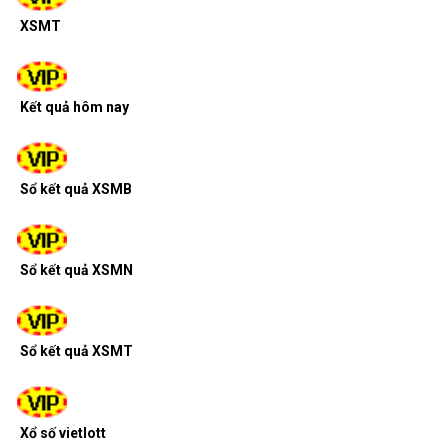
XSMT
Kết quả hôm nay
Sổ kết quả XSMB
Sổ kết quả XSMN
Sổ kết quả XSMT
Xổ số vietlott