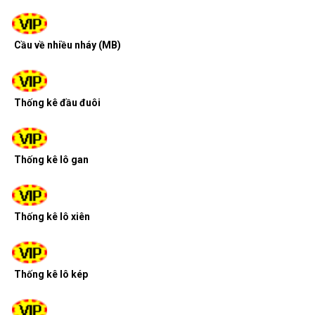
Cầu về nhiều nháy (MB)
Thống kê đầu đuôi
Thống kê lô gan
Thống kê lô xiên
Thống kê lô kép