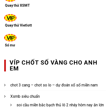
Quay thử XSMT
Quay thử Vietlott
Sổ mơ
VÍP CHỐT SỐ VÀNG CHO ANH
EM
chot 3 cang – chot so lo – dự đoán xổ số miền nam
Xsmb siêu chuẩn
soi cầu miền bắc bạch thủ lô 2 nháy hôm nay ăn lớn