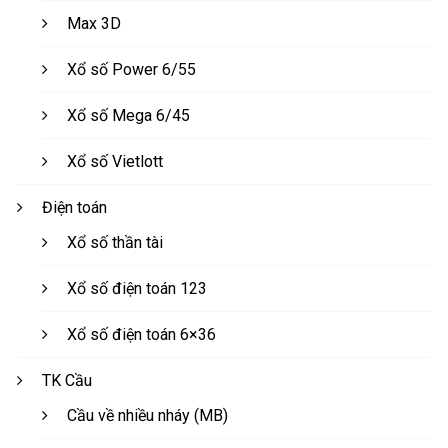
Max 3D
Xổ số Power 6/55
Xổ số Mega 6/45
Xổ số Vietlott
Điện toán
Xổ số thần tài
Xổ số điện toán 123
Xổ số điện toán 6×36
TK Cầu
Cầu về nhiều nháy (MB)