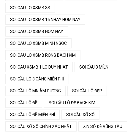
SOI CAU LO XSMB 3S
SOI CAU LO XSMB 16 NHAY HOM NAY
SOI CAU LO XSMB HOM NAY
SOI CAU LO XSMB MINH NGOC
SOI CAU LO XSMB RONG BACH KIM
SOI CAU XSMB 1 LO DUY NHAT
SOI CẦU 3 MIỀN
SOI CẦU LÔ 3 CÀNG MIỄN PHÍ
SOI CẦU LÔ MN ÂM DƯƠNG
SOI CẦU LÔ ĐẸP
SOI CẦU LÔ ĐỀ
SOI CẦU LÔ ĐỀ BẠCH KIM
SOI CẦU LÔ ĐỀ MIỄN PHÍ
SOI CẦU XỔ SỐ
SOI CẦU XỔ SỐ CHÍNH XÁC NHẤT
XIN SỐ ĐỀ VŨNG TÀU