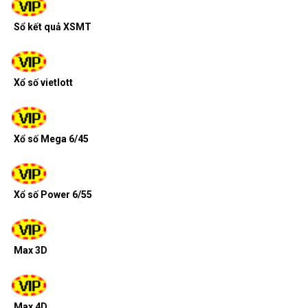
Sổ kết quả XSMT
Xổ số vietlott
Xổ số Mega 6/45
Xổ số Power 6/55
Max 3D
Max 4D