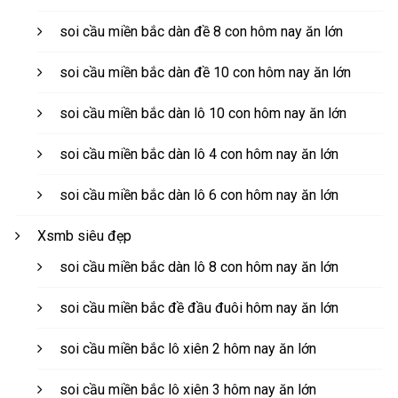
soi cầu miền bắc dàn đề 8 con hôm nay ăn lớn
soi cầu miền bắc dàn đề 10 con hôm nay ăn lớn
soi cầu miền bắc dàn lô 10 con hôm nay ăn lớn
soi cầu miền bắc dàn lô 4 con hôm nay ăn lớn
soi cầu miền bắc dàn lô 6 con hôm nay ăn lớn
Xsmb siêu đẹp
soi cầu miền bắc dàn lô 8 con hôm nay ăn lớn
soi cầu miền bắc đề đầu đuôi hôm nay ăn lớn
soi cầu miền bắc lô xiên 2 hôm nay ăn lớn
soi cầu miền bắc lô xiên 3 hôm nay ăn lớn