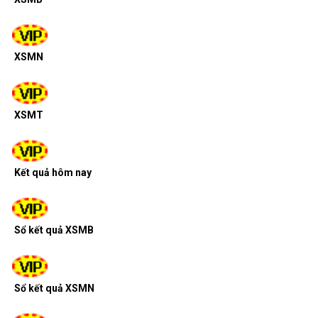
XSMN
XSMT
Kết quả hôm nay
Sổ kết quả XSMB
Sổ kết quả XSMN