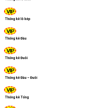
Thống kê lô kép
Thống kê Đầu
Thống kê Đuôi
Thống kê Đầu – Đuôi
Thống kê Tổng