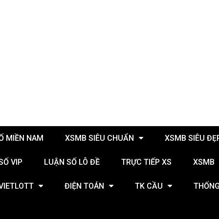
SỐ MIỀN NAM
XSMB SIÊU CHUẨN
XSMB SIÊU ĐẸ
SỐ VIP
LUẬN SỐ LÔ ĐỀ
TRỰC TIẾP XS
XSMB
VIETLOTT
ĐIỆN TOÁN
TK CẦU
THỐNG