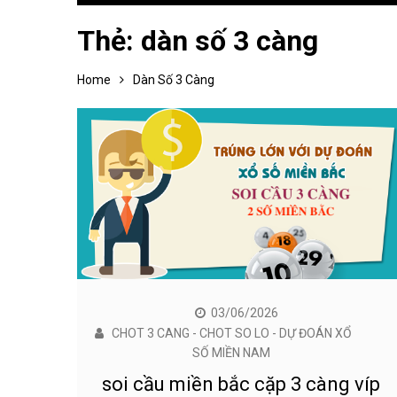
Thẻ:
dàn số 3 càng
Home
Dàn Số 3 Càng
03/06/2026
CHOT 3 CANG - CHOT SO LO - DỰ ĐOÁN XỔ
SỐ MIỀN NAM
soi cầu miền bắc cặp 3 càng víp