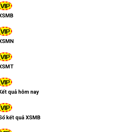
XSMB
XSMN
XSMT
Kết quả hôm nay
Sổ kết quả XSMB