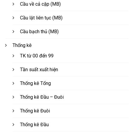
Cầu về cả cặp (MB)
Cầu lật liên tục (MB)
Cầu bạch thủ (MB)
Thống kê
TK từ 00 đến 99
Tần suất xuất hiện
Thống kê Tổng
Thống kê Đầu – Đuôi
Thống kê Đuôi
Thống kê Đầu