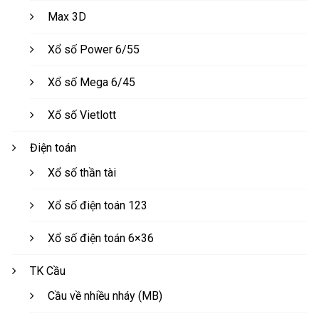
Max 3D
Xổ số Power 6/55
Xổ số Mega 6/45
Xổ số Vietlott
Điện toán
Xổ số thần tài
Xổ số điện toán 123
Xổ số điện toán 6×36
TK Cầu
Cầu về nhiều nháy (MB)