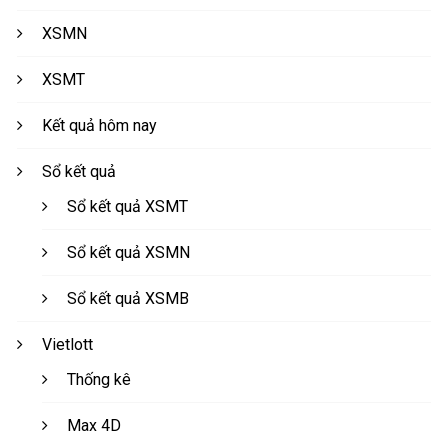
XSMN
XSMT
Kết quả hôm nay
Sổ kết quả
Sổ kết quả XSMT
Sổ kết quả XSMN
Sổ kết quả XSMB
Vietlott
Thống kê
Max 4D