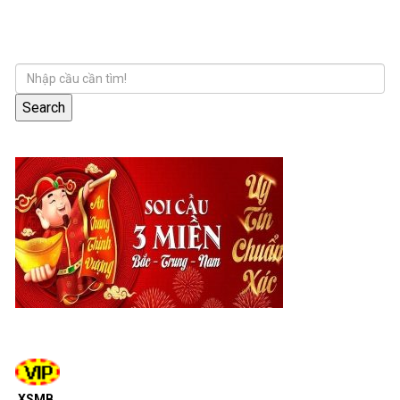
Search
XSMB