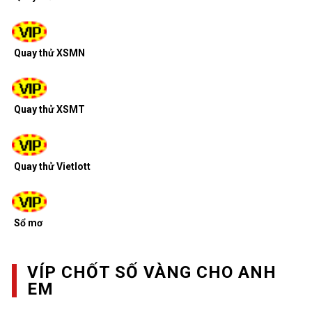
Quay thử XSMN
Quay thử XSMT
Quay thử Vietlott
Sổ mơ
VÍP CHỐT SỐ VÀNG CHO ANH
EM