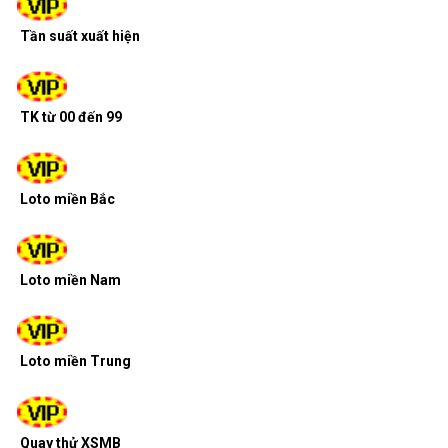
Tần suất xuất hiện
TK từ 00 đến 99
Loto miền Bắc
Loto miền Nam
Loto miền Trung
Quay thử XSMB