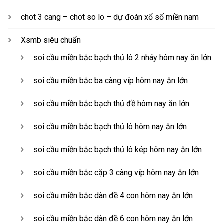
chot 3 cang – chot so lo – dự đoán xổ số miền nam
Xsmb siêu chuẩn
soi cầu miền bắc bạch thủ lô 2 nháy hôm nay ăn lớn
soi cầu miền bắc ba càng víp hôm nay ăn lớn
soi cầu miền bắc bạch thủ đề hôm nay ăn lớn
soi cầu miền bắc bạch thủ lô hôm nay ăn lớn
soi cầu miền bắc bạch thủ lô kép hôm nay ăn lớn
soi cầu miền bắc cặp 3 càng víp hôm nay ăn lớn
soi cầu miền bắc dàn đề 4 con hôm nay ăn lớn
soi cầu miền bắc dàn đề 6 con hôm nay ăn lớn