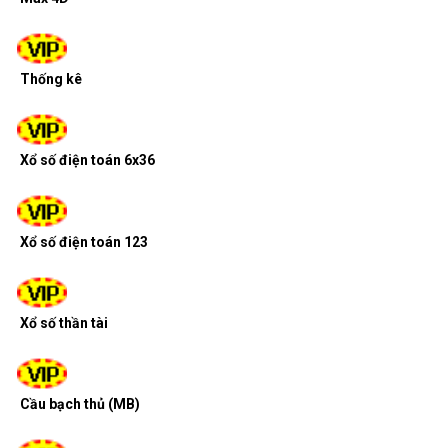
Thống kê
Xổ số điện toán 6x36
Xổ số điện toán 123
Xổ số thần tài
Cầu bạch thủ (MB)