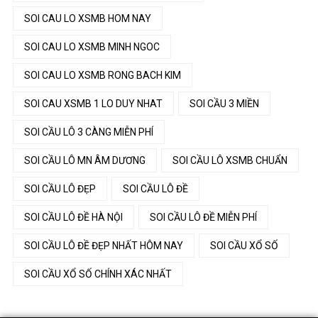
SOI CAU LO XSMB HOM NAY
SOI CAU LO XSMB MINH NGOC
SOI CAU LO XSMB RONG BACH KIM
SOI CAU XSMB 1 LO DUY NHAT
SOI CẦU 3 MIỀN
SOI CẦU LÔ 3 CÀNG MIỄN PHÍ
SOI CẦU LÔ MN ÂM DƯƠNG
SOI CẦU LÔ XSMB CHUẨN
SOI CẦU LÔ ĐẸP
SOI CẦU LÔ ĐỀ
SOI CẦU LÔ ĐỀ HÀ NỘI
SOI CẦU LÔ ĐỀ MIỄN PHÍ
SOI CẦU LÔ ĐỀ ĐẸP NHẤT HÔM NAY
SOI CẦU XỔ SỐ
SOI CẦU XỔ SỐ CHÍNH XÁC NHẤT