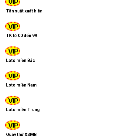
Tần suất xuất hiện
TK từ 00 đến 99
Loto miền Bắc
Loto miền Nam
Loto miền Trung
Quay thử XSMB