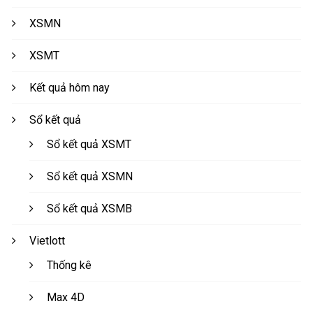
XSMN
XSMT
Kết quả hôm nay
Sổ kết quả
Sổ kết quả XSMT
Sổ kết quả XSMN
Sổ kết quả XSMB
Vietlott
Thống kê
Max 4D