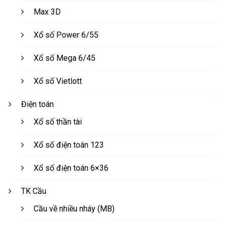
Max 3D
Xổ số Power 6/55
Xổ số Mega 6/45
Xổ số Vietlott
Điện toán
Xổ số thần tài
Xổ số điện toán 123
Xổ số điện toán 6×36
TK Cầu
Cầu về nhiều nháy (MB)