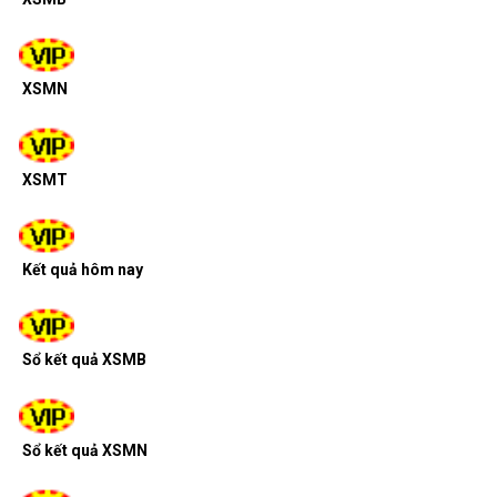
XSMN
XSMT
Kết quả hôm nay
Sổ kết quả XSMB
Sổ kết quả XSMN