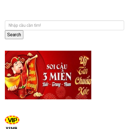
Search
XSMB