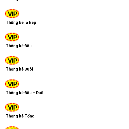
Thống kê lô kép
Thống kê Đầu
Thống kê Đuôi
Thống kê Đầu – Đuôi
Thống kê Tổng