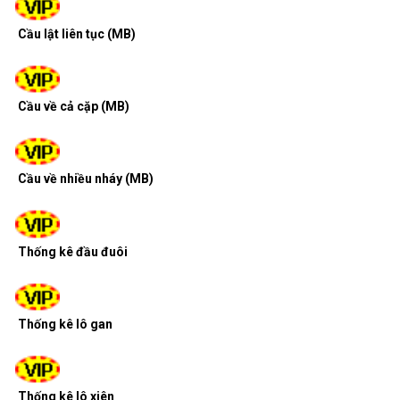
Cầu lật liên tục (MB)
Cầu về cả cặp (MB)
Cầu về nhiều nháy (MB)
Thống kê đầu đuôi
Thống kê lô gan
Thống kê lô xiên