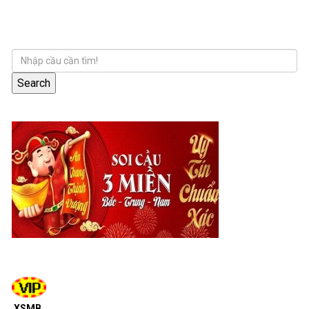
Search
XSMB