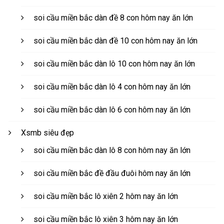
soi cầu miền bắc dàn đề 8 con hôm nay ăn lớn
soi cầu miền bắc dàn đề 10 con hôm nay ăn lớn
soi cầu miền bắc dàn lô 10 con hôm nay ăn lớn
soi cầu miền bắc dàn lô 4 con hôm nay ăn lớn
soi cầu miền bắc dàn lô 6 con hôm nay ăn lớn
Xsmb siêu đẹp
soi cầu miền bắc dàn lô 8 con hôm nay ăn lớn
soi cầu miền bắc đề đầu đuôi hôm nay ăn lớn
soi cầu miền bắc lô xiên 2 hôm nay ăn lớn
soi cầu miền bắc lô xiên 3 hôm nay ăn lớn