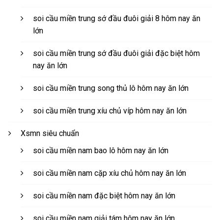
soi cầu miền trung sớ đầu đuôi giải 8 hôm nay ăn
lớn
soi cầu miền trung sớ đầu đuôi giải đặc biệt hôm
nay ăn lớn
soi cầu miền trung song thủ lô hôm nay ăn lớn
soi cầu miền trung xíu chủ víp hôm nay ăn lớn
Xsmn siêu chuẩn
soi cầu miền nam bao lô hôm nay ăn lớn
soi cầu miền nam cặp xíu chủ hôm nay ăn lớn
soi cầu miền nam đặc biệt hôm nay ăn lớn
soi cầu miền nam giải tám hôm nay ăn lớn