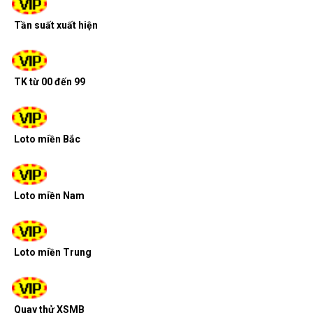
Tần suất xuất hiện
TK từ 00 đến 99
Loto miền Bắc
Loto miền Nam
Loto miền Trung
Quay thử XSMB