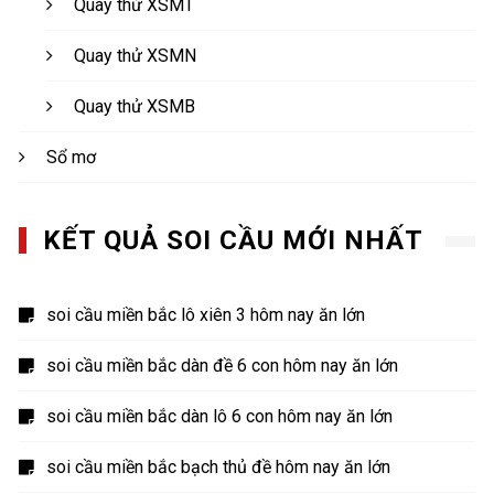
Quay thử XSMT
Quay thử XSMN
Quay thử XSMB
Sổ mơ
KẾT QUẢ SOI CẦU MỚI NHẤT
soi cầu miền bắc lô xiên 3 hôm nay ăn lớn
soi cầu miền bắc dàn đề 6 con hôm nay ăn lớn
soi cầu miền bắc dàn lô 6 con hôm nay ăn lớn
soi cầu miền bắc bạch thủ đề hôm nay ăn lớn