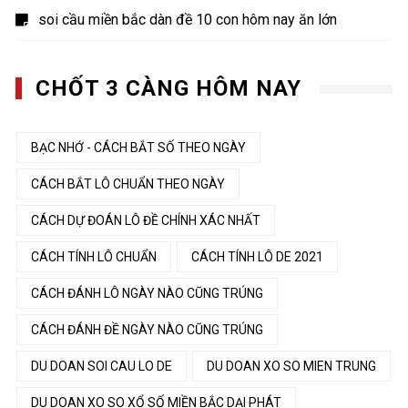
soi cầu miền bắc dàn đề 10 con hôm nay ăn lớn
CHỐT 3 CÀNG HÔM NAY
BẠC NHỚ - CÁCH BẮT SỐ THEO NGÀY
CÁCH BẮT LÔ CHUẨN THEO NGÀY
CÁCH DỰ ĐOÁN LÔ ĐỀ CHÍNH XÁC NHẤT
CÁCH TÍNH LÔ CHUẨN
CÁCH TÍNH LÔ DE 2021
CÁCH ĐÁNH LÔ NGÀY NÀO CŨNG TRÚNG
CÁCH ĐÁNH ĐỀ NGÀY NÀO CŨNG TRÚNG
DU DOAN SOI CAU LO DE
DU DOAN XO SO MIEN TRUNG
DU DOAN XO SO XỔ SỐ MIỀN BẮC DẠI PHÁT