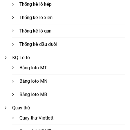
Thống kê lô kép
Thống kê lô xiên
Thống kê lô gan
Thống kê đầu đuôi
KQ Lô tô
Bảng loto MT
Bảng loto MN
Bảng loto MB
Quay thử
Quay thử Vietlott