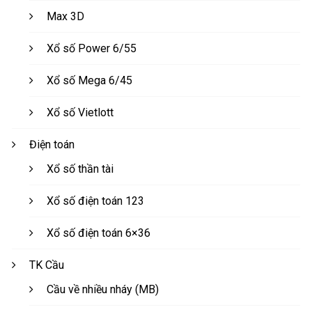
Max 3D
Xổ số Power 6/55
Xổ số Mega 6/45
Xổ số Vietlott
Điện toán
Xổ số thần tài
Xổ số điện toán 123
Xổ số điện toán 6×36
TK Cầu
Cầu về nhiều nháy (MB)