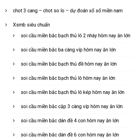
chot 3 cang – chot so lo – dự đoán xổ số miền nam
Xsmb siêu chuẩn
soi cầu miền bắc bạch thủ lô 2 nháy hôm nay ăn lớn
soi cầu miền bắc ba càng víp hôm nay ăn lớn
soi cầu miền bắc bạch thủ đề hôm nay ăn lớn
soi cầu miền bắc bạch thủ lô hôm nay ăn lớn
soi cầu miền bắc bạch thủ lô kép hôm nay ăn lớn
soi cầu miền bắc cặp 3 càng víp hôm nay ăn lớn
soi cầu miền bắc dàn đề 4 con hôm nay ăn lớn
soi cầu miền bắc dàn đề 6 con hôm nay ăn lớn