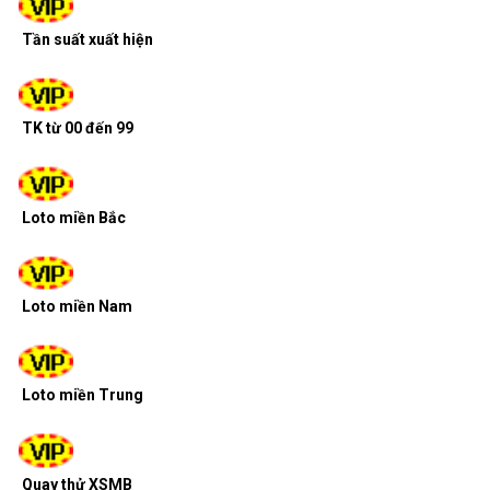
Tần suất xuất hiện
TK từ 00 đến 99
Loto miền Bắc
Loto miền Nam
Loto miền Trung
Quay thử XSMB