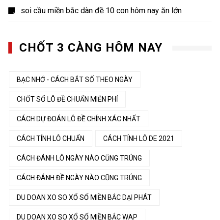
soi cầu miền bắc dàn đề 10 con hôm nay ăn lớn
CHỐT 3 CÀNG HÔM NAY
BẠC NHỚ - CÁCH BẮT SỐ THEO NGÀY
CHỐT SỐ LÔ ĐỀ CHUẨN MIỄN PHÍ
CÁCH DỰ ĐOÁN LÔ ĐỀ CHÍNH XÁC NHẤT
CÁCH TÍNH LÔ CHUẨN
CÁCH TÍNH LÔ DE 2021
CÁCH ĐÁNH LÔ NGÀY NÀO CŨNG TRÚNG
CÁCH ĐÁNH ĐỀ NGÀY NÀO CŨNG TRÚNG
DU DOAN XO SO XỔ SỐ MIỀN BẮC DẠI PHÁT
DU DOAN XO SO XỔ SỐ MIỀN BẮC WAP