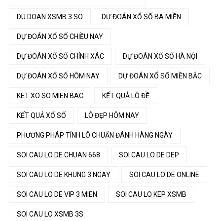
DU DOAN XSMB 3 SO
DỰ ĐOÁN XỔ SỐ BA MIỀN
DỰ ĐOÁN XỔ SỐ CHIỀU NAY
DỰ ĐOÁN XỔ SỐ CHÍNH XÁC
DỰ ĐOÁN XỔ SỐ HÀ NỘI
DỰ ĐOÁN XỔ SỐ HÔM NAY
DỰ ĐOÁN XỔ SỐ MIỀN BẮC
KET XO SO MIEN BAC
KẾT QUẢ LÔ ĐỀ
KẾT QUẢ XỔ SỐ
LÔ ĐẸP HÔM NAY
PHƯƠNG PHÁP TÍNH LÔ CHUẨN ĐÁNH HÀNG NGÀY
SOI CAU LO DE CHUAN 668
SOI CAU LO DE DEP
SOI CAU LO DE KHUNG 3 NGAY
SOI CAU LO DE ONLINE
SOI CAU LO DE VIP 3 MIEN
SOI CAU LO KEP XSMB
SOI CAU LO XSMB 3S