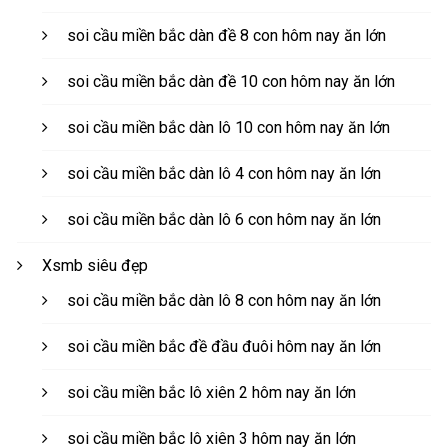
soi cầu miền bắc dàn đề 8 con hôm nay ăn lớn
soi cầu miền bắc dàn đề 10 con hôm nay ăn lớn
soi cầu miền bắc dàn lô 10 con hôm nay ăn lớn
soi cầu miền bắc dàn lô 4 con hôm nay ăn lớn
soi cầu miền bắc dàn lô 6 con hôm nay ăn lớn
Xsmb siêu đẹp
soi cầu miền bắc dàn lô 8 con hôm nay ăn lớn
soi cầu miền bắc đề đầu đuôi hôm nay ăn lớn
soi cầu miền bắc lô xiên 2 hôm nay ăn lớn
soi cầu miền bắc lô xiên 3 hôm nay ăn lớn