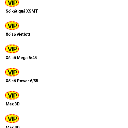
Sổ kết quả XSMT
Xổ số vietlott
Xổ số Mega 6/45
Xổ số Power 6/55
Max 3D
Max 4D