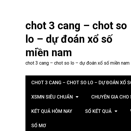
chot 3 cang – chot so
lo – dự đoán xổ số
miền nam
chot 3 cang – chot so lo – dự đoán xổ số miền nam
CHOT 3 CANG – CHOT SO LO – DỰ ĐOÁN XỔ 
XSMN SIÊU CHUẨN
CHUYÊN GIA CHO 
KẾT QUẢ HÔM NAY
SỔ KẾT QUẢ
SỔ MƠ