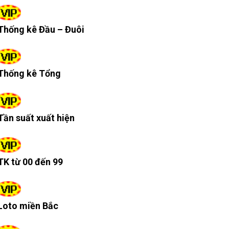
Thống kê Đầu – Đuôi
Thống kê Tổng
Tần suất xuất hiện
TK từ 00 đến 99
Loto miền Bắc