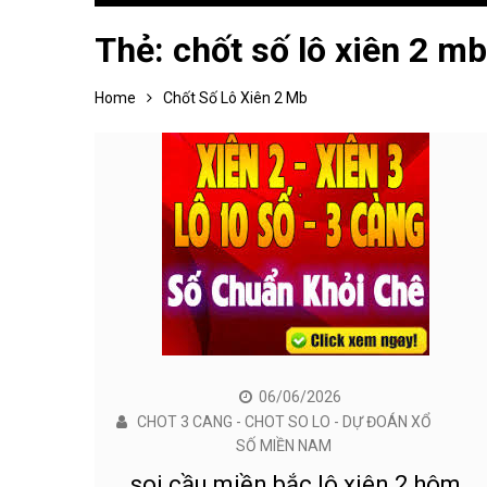
Thẻ:
chốt số lô xiên 2 mb
Home
Chốt Số Lô Xiên 2 Mb
06/06/2026
CHOT 3 CANG - CHOT SO LO - DỰ ĐOÁN XỔ
SỐ MIỀN NAM
soi cầu miền bắc lô xiên 2 hôm