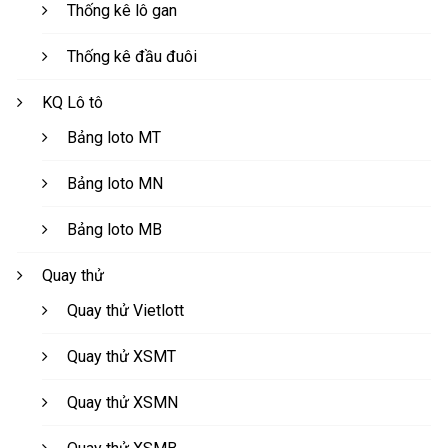
Thống kê lô gan
Thống kê đầu đuôi
KQ Lô tô
Bảng loto MT
Bảng loto MN
Bảng loto MB
Quay thử
Quay thử Vietlott
Quay thử XSMT
Quay thử XSMN