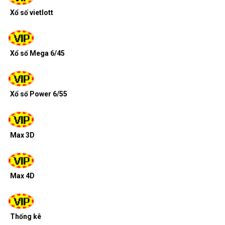
Xổ số vietlott
Xổ số Mega 6/45
Xổ số Power 6/55
Max 3D
Max 4D
Thống kê