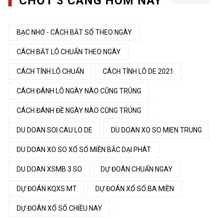
CHỐT 3 CÀNG HÔM NAY
BẠC NHỚ - CÁCH BẮT SỐ THEO NGÀY
CÁCH BẮT LÔ CHUẨN THEO NGÀY
CÁCH TÍNH LÔ CHUẨN
CÁCH TÍNH LÔ DE 2021
CÁCH ĐÁNH LÔ NGÀY NÀO CŨNG TRÚNG
CÁCH ĐÁNH ĐỀ NGÀY NÀO CŨNG TRÚNG
DU DOAN SOI CAU LO DE
DU DOAN XO SO MIEN TRUNG
DU DOAN XO SO XỔ SỐ MIỀN BẮC DẠI PHÁT
DU DOAN XSMB 3 SO
DỰ ĐOÁN CHUẨN NGAY
DỰ ĐOÁN KQXS MT
DỰ ĐOÁN XỔ SỐ BA MIỀN
DỰ ĐOÁN XỔ SỐ CHIỀU NAY