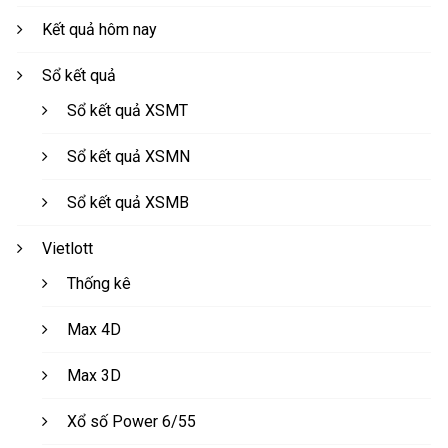
Kết quả hôm nay
Sổ kết quả
Sổ kết quả XSMT
Sổ kết quả XSMN
Sổ kết quả XSMB
Vietlott
Thống kê
Max 4D
Max 3D
Xổ số Power 6/55