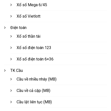
Xổ số Mega 6/45
Xổ số Vietlott
Điện toán
Xổ số thần tài
Xổ số điện toán 123
Xổ số điện toán 6×36
TK Cầu
Cầu về nhiều nháy (MB)
Cầu về cả cặp (MB)
Cầu lật liên tục (MB)