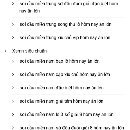
soi cầu miền trung sớ đầu đuôi giải đặc biệt hôm
nay ăn lớn
soi cầu miền trung song thủ lô hôm nay ăn lớn
soi cầu miền trung xíu chủ víp hôm nay ăn lớn
Xsmn siêu chuẩn
soi cầu miền nam bao lô hôm nay ăn lớn
soi cầu miền nam cặp xíu chủ hôm nay ăn lớn
soi cầu miền nam đặc biệt hôm nay ăn lớn
soi cầu miền nam giải tám hôm nay ăn lớn
soi cầu miền nam lô 3 số giải 8 hôm nay ăn lớn
soi cầu miền nam sớ đầu đuôi giải 8 hôm nay ăn lớn