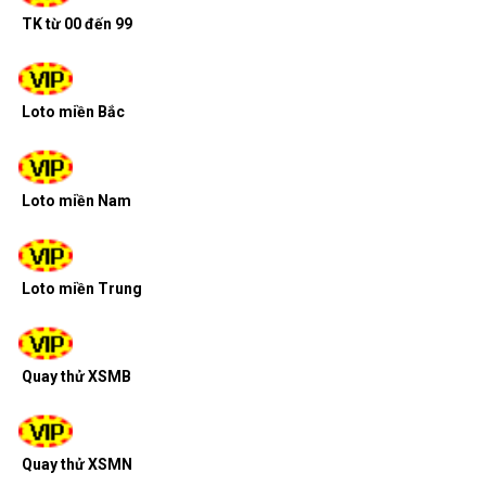
TK từ 00 đến 99
Loto miền Bắc
Loto miền Nam
Loto miền Trung
Quay thử XSMB
Quay thử XSMN