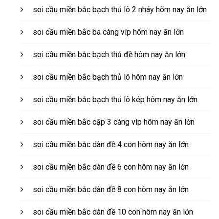
soi cầu miền bắc bạch thủ lô 2 nháy hôm nay ăn lớn
soi cầu miền bắc ba càng víp hôm nay ăn lớn
soi cầu miền bắc bạch thủ đề hôm nay ăn lớn
soi cầu miền bắc bạch thủ lô hôm nay ăn lớn
soi cầu miền bắc bạch thủ lô kép hôm nay ăn lớn
soi cầu miền bắc cặp 3 càng víp hôm nay ăn lớn
soi cầu miền bắc dàn đề 4 con hôm nay ăn lớn
soi cầu miền bắc dàn đề 6 con hôm nay ăn lớn
soi cầu miền bắc dàn đề 8 con hôm nay ăn lớn
soi cầu miền bắc dàn đề 10 con hôm nay ăn lớn