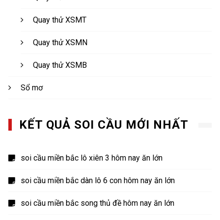
Quay thử XSMT
Quay thử XSMN
Quay thử XSMB
Sổ mơ
KẾT QUẢ SOI CẦU MỚI NHẤT
soi cầu miền bắc lô xiên 3 hôm nay ăn lớn
soi cầu miền bắc dàn lô 6 con hôm nay ăn lớn
soi cầu miền bắc song thủ đề hôm nay ăn lớn