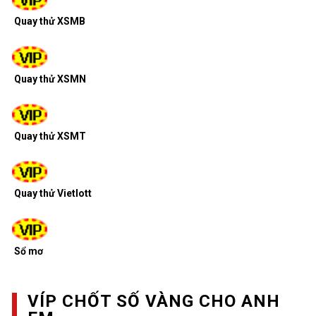
Quay thử XSMB
Quay thử XSMN
Quay thử XSMT
Quay thử Vietlott
Sổ mơ
VÍP CHỐT SỐ VÀNG CHO ANH