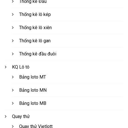
Thống kê Đầu
Thống kê lô kép
Thống kê lô xiên
Thống kê lô gan
Thống kê đầu đuôi
KQ Lô tô
Bảng loto MT
Bảng loto MN
Bảng loto MB
Quay thử
Quay thử Vietlott