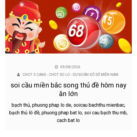
09/08/2026
CHOT 3 CANG - CHOT SO LO - DỰ ĐOÁN XỔ SỐ MIỀN NAM
soi cầu miền bắc song thủ đề hôm nay
ăn lớn
bạch thủ, phuong phap lo de, soicau bachthu mienbac,
bạch thủ lô đề, phuong phap bat lo, soi cau bạch thu mb,
cach bat lo