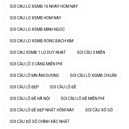
SOI CAU LO XSMB 16 NHAY HOM NAY
SOI CAU LO XSMB HOM NAY
SOI CAU LO XSMB MINH NGOC
SOI CAU LO XSMB RONG BACH KIM
SOI CAU XSMB 1 LO DUY NHAT
SOI CẦU 3 MIỀN
SOI CẦU LÔ 3 CÀNG MIỄN PHÍ
SOI CẦU LÔ MN ÂM DƯƠNG
SOI CẦU LÔ XSMB CHUẨN
SOI CẦU LÔ ĐẸP
SOI CẦU LÔ ĐỀ
SOI CẦU LÔ ĐỀ HÀ NỘI
SOI CẦU LÔ ĐỀ MIỄN PHÍ
SOI CẦU LÔ ĐỀ ĐẸP NHẤT HÔM NAY
SOI CẦU XỔ SỐ
SOI CẦU XỔ SỐ CHÍNH XÁC NHẤT