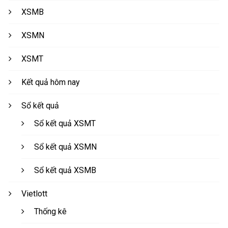
XSMB
XSMN
XSMT
Kết quả hôm nay
Sổ kết quả
Sổ kết quả XSMT
Sổ kết quả XSMN
Sổ kết quả XSMB
Vietlott
Thống kê