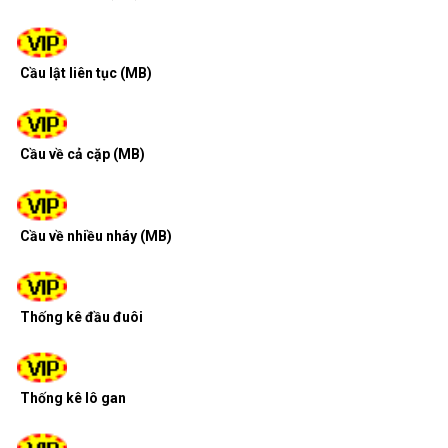
Cầu lật liên tục (MB)
Cầu về cả cặp (MB)
Cầu về nhiều nháy (MB)
Thống kê đầu đuôi
Thống kê lô gan