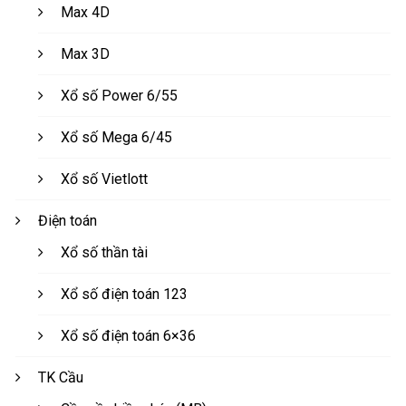
Max 4D
Max 3D
Xổ số Power 6/55
Xổ số Mega 6/45
Xổ số Vietlott
Điện toán
Xổ số thần tài
Xổ số điện toán 123
Xổ số điện toán 6×36
TK Cầu