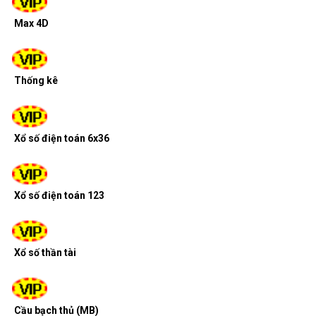
Max 4D
Thống kê
Xổ số điện toán 6x36
Xổ số điện toán 123
Xổ số thần tài
Cầu bạch thủ (MB)