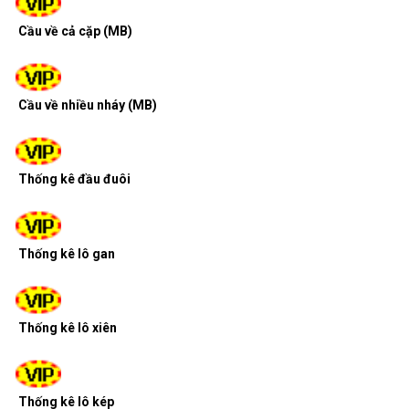
Cầu về cả cặp (MB)
Cầu về nhiều nháy (MB)
Thống kê đầu đuôi
Thống kê lô gan
Thống kê lô xiên
Thống kê lô kép