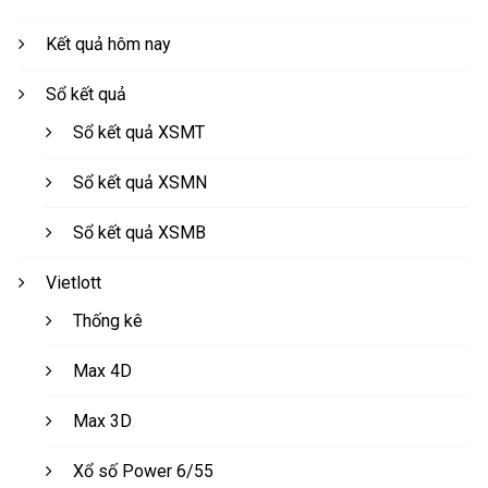
Kết quả hôm nay
Sổ kết quả
Sổ kết quả XSMT
Sổ kết quả XSMN
Sổ kết quả XSMB
Vietlott
Thống kê
Max 4D
Max 3D
Xổ số Power 6/55