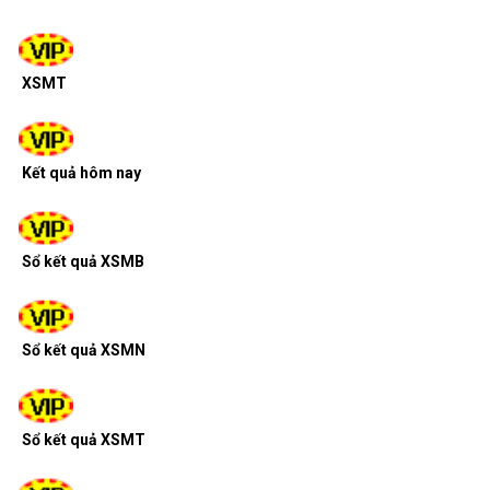
XSMT
Kết quả hôm nay
Sổ kết quả XSMB
Sổ kết quả XSMN
Sổ kết quả XSMT