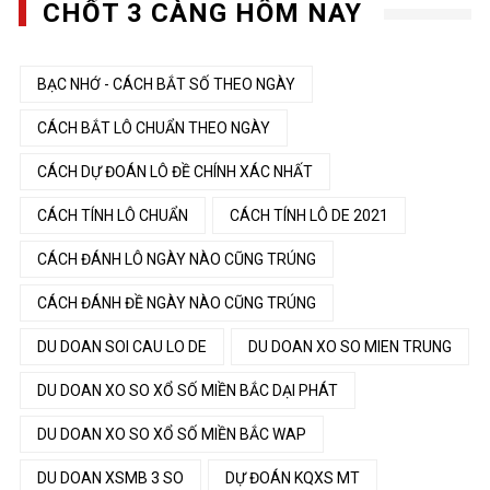
CHỐT 3 CÀNG HÔM NAY
BẠC NHỚ - CÁCH BẮT SỐ THEO NGÀY
CÁCH BẮT LÔ CHUẨN THEO NGÀY
CÁCH DỰ ĐOÁN LÔ ĐỀ CHÍNH XÁC NHẤT
CÁCH TÍNH LÔ CHUẨN
CÁCH TÍNH LÔ DE 2021
CÁCH ĐÁNH LÔ NGÀY NÀO CŨNG TRÚNG
CÁCH ĐÁNH ĐỀ NGÀY NÀO CŨNG TRÚNG
DU DOAN SOI CAU LO DE
DU DOAN XO SO MIEN TRUNG
DU DOAN XO SO XỔ SỐ MIỀN BẮC DẠI PHÁT
DU DOAN XO SO XỔ SỐ MIỀN BẮC WAP
DU DOAN XSMB 3 SO
DỰ ĐOÁN KQXS MT