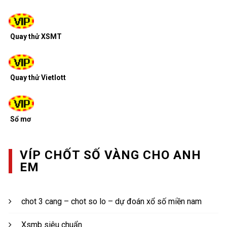
Quay thử XSMT
Quay thử Vietlott
Sổ mơ
VÍP CHỐT SỐ VÀNG CHO ANH
EM
chot 3 cang – chot so lo – dự đoán xổ số miền nam
Xsmb siêu chuẩn