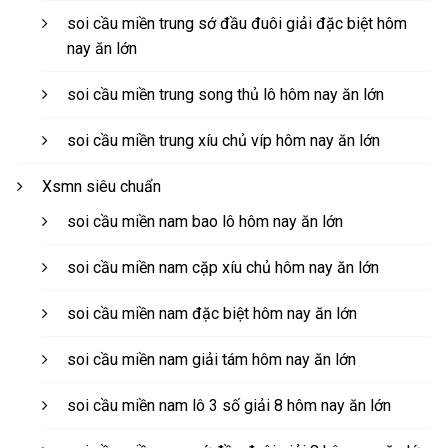
soi cầu miền trung sớ đầu đuôi giải đặc biệt hôm
nay ăn lớn
soi cầu miền trung song thủ lô hôm nay ăn lớn
soi cầu miền trung xíu chủ víp hôm nay ăn lớn
Xsmn siêu chuẩn
soi cầu miền nam bao lô hôm nay ăn lớn
soi cầu miền nam cặp xíu chủ hôm nay ăn lớn
soi cầu miền nam đặc biệt hôm nay ăn lớn
soi cầu miền nam giải tám hôm nay ăn lớn
soi cầu miền nam lô 3 số giải 8 hôm nay ăn lớn