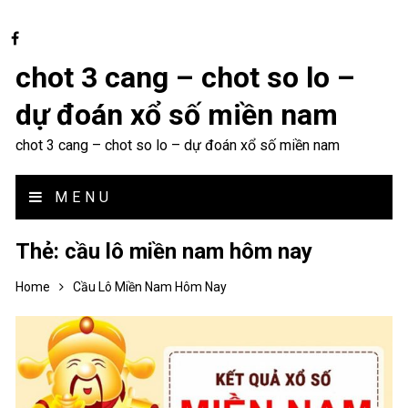
chot 3 cang – chot so lo –
dự đoán xổ số miền nam
chot 3 cang – chot so lo – dự đoán xổ số miền nam
MENU
Thẻ:
cầu lô miền nam hôm nay
Home
Cầu Lô Miền Nam Hôm Nay