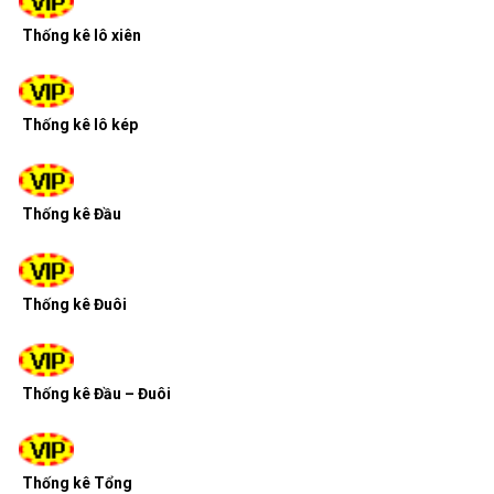
Thống kê lô xiên
Thống kê lô kép
Thống kê Đầu
Thống kê Đuôi
Thống kê Đầu – Đuôi
Thống kê Tổng