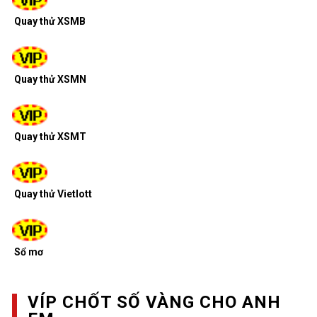
Quay thử XSMB
Quay thử XSMN
Quay thử XSMT
Quay thử Vietlott
Sổ mơ
VÍP CHỐT SỐ VÀNG CHO ANH