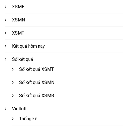
XSMB
XSMN
XSMT
Kết quả hôm nay
Sổ kết quả
Sổ kết quả XSMT
Sổ kết quả XSMN
Sổ kết quả XSMB
Vietlott
Thống kê