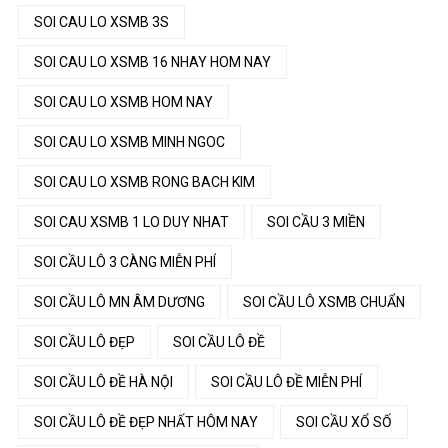
SOI CAU LO XSMB 3S
SOI CAU LO XSMB 16 NHAY HOM NAY
SOI CAU LO XSMB HOM NAY
SOI CAU LO XSMB MINH NGOC
SOI CAU LO XSMB RONG BACH KIM
SOI CAU XSMB 1 LO DUY NHAT
SOI CẦU 3 MIỀN
SOI CẦU LÔ 3 CÀNG MIỄN PHÍ
SOI CẦU LÔ MN ÂM DƯƠNG
SOI CẦU LÔ XSMB CHUẨN
SOI CẦU LÔ ĐẸP
SOI CẦU LÔ ĐỀ
SOI CẦU LÔ ĐỀ HÀ NỘI
SOI CẦU LÔ ĐỀ MIỄN PHÍ
SOI CẦU LÔ ĐỀ ĐẸP NHẤT HÔM NAY
SOI CẦU XỔ SỐ