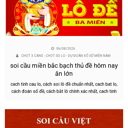
06/08/2026
CHOT 3 CANG - CHOT SO LO - DỰ ĐOÁN XỔ SỐ MIỀN NAM
soi cầu miền bắc bạch thủ đề hôm nay
ăn lớn
cach tinh cau lo, cách soi lô đề chuẩn nhất, cach bat lo,
cách đoán số đề, cách bắt lô chính xác nhất, cach tinh