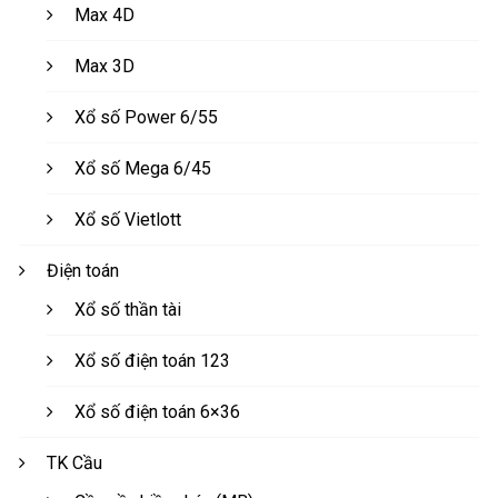
Max 4D
Max 3D
Xổ số Power 6/55
Xổ số Mega 6/45
Xổ số Vietlott
Điện toán
Xổ số thần tài
Xổ số điện toán 123
Xổ số điện toán 6×36
TK Cầu