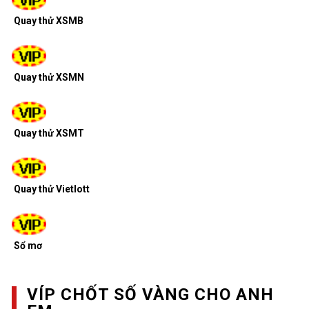
Quay thử XSMB
Quay thử XSMN
Quay thử XSMT
Quay thử Vietlott
Sổ mơ
VÍP CHỐT SỐ VÀNG CHO ANH