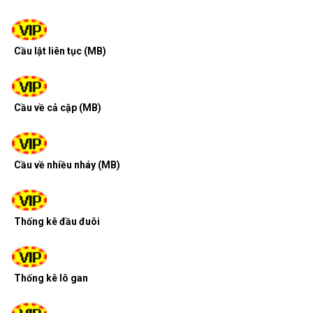
Cầu lật liên tục (MB)
Cầu về cả cặp (MB)
Cầu về nhiều nháy (MB)
Thống kê đầu đuôi
Thống kê lô gan