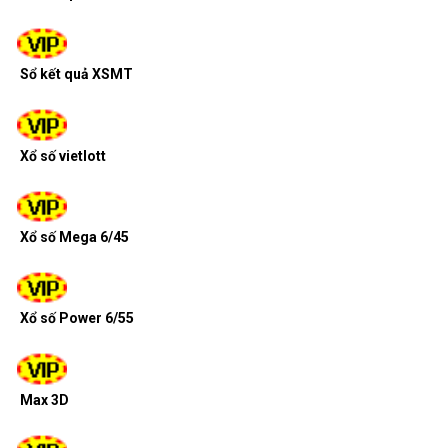
Sổ kết quả XSMT
Xổ số vietlott
Xổ số Mega 6/45
Xổ số Power 6/55
Max 3D