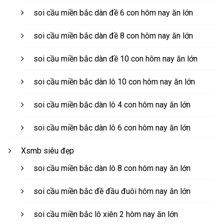
soi cầu miền bắc dàn đề 6 con hôm nay ăn lớn
soi cầu miền bắc dàn đề 8 con hôm nay ăn lớn
soi cầu miền bắc dàn đề 10 con hôm nay ăn lớn
soi cầu miền bắc dàn lô 10 con hôm nay ăn lớn
soi cầu miền bắc dàn lô 4 con hôm nay ăn lớn
soi cầu miền bắc dàn lô 6 con hôm nay ăn lớn
Xsmb siêu đẹp
soi cầu miền bắc dàn lô 8 con hôm nay ăn lớn
soi cầu miền bắc đề đầu đuôi hôm nay ăn lớn
soi cầu miền bắc lô xiên 2 hôm nay ăn lớn