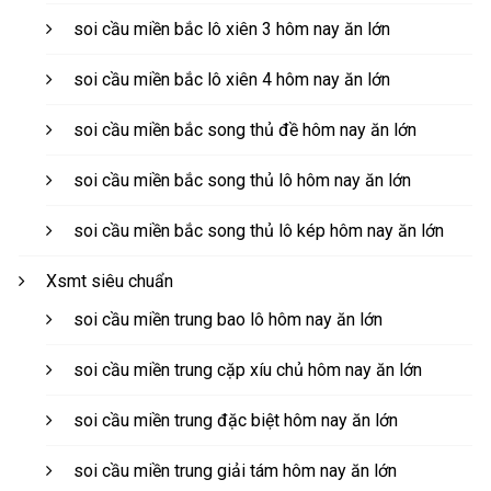
soi cầu miền bắc lô xiên 3 hôm nay ăn lớn
soi cầu miền bắc lô xiên 4 hôm nay ăn lớn
soi cầu miền bắc song thủ đề hôm nay ăn lớn
soi cầu miền bắc song thủ lô hôm nay ăn lớn
soi cầu miền bắc song thủ lô kép hôm nay ăn lớn
Xsmt siêu chuẩn
soi cầu miền trung bao lô hôm nay ăn lớn
soi cầu miền trung cặp xíu chủ hôm nay ăn lớn
soi cầu miền trung đặc biệt hôm nay ăn lớn
soi cầu miền trung giải tám hôm nay ăn lớn