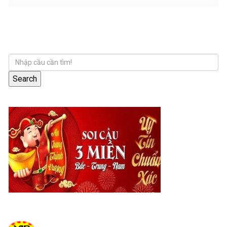
Search