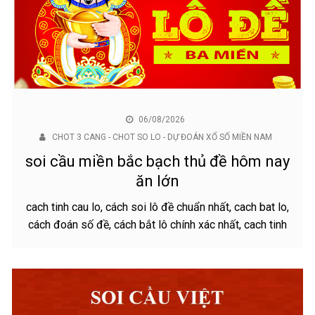
06/08/2026
CHOT 3 CANG - CHOT SO LO - DỰ ĐOÁN XỔ SỐ MIỀN NAM
soi cầu miền bắc bạch thủ đề hôm nay
ăn lớn
cach tinh cau lo, cách soi lô đề chuẩn nhất, cach bat lo,
cách đoán số đề, cách bắt lô chính xác nhất, cach tinh