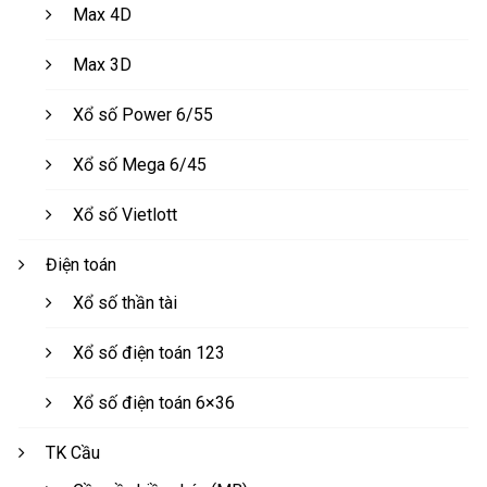
Max 4D
Max 3D
Xổ số Power 6/55
Xổ số Mega 6/45
Xổ số Vietlott
Điện toán
Xổ số thần tài
Xổ số điện toán 123
Xổ số điện toán 6×36
TK Cầu