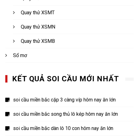
Quay thử XSMT
Quay thử XSMN
Quay thử XSMB
Sổ mơ
KẾT QUẢ SOI CẦU MỚI NHẤT
soi cầu miền bắc cặp 3 càng víp hôm nay ăn lớn
soi cầu miền bắc song thủ lô kép hôm nay ăn lớn
soi cầu miền bắc dàn lô 10 con hôm nay ăn lớn