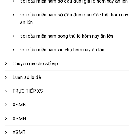
soi cầu miền nam sớ đầu đuôi giải 8 hôm nay ăn lớn
soi cầu miền nam sớ đầu đuôi giải đặc biệt hôm nay
ăn lớn
soi cầu miền nam song thủ lô hôm nay ăn lớn
soi cầu miền nam xíu chủ hôm nay ăn lớn
Chuyên gia cho số vip
Luận số lô đề
TRỰC TIẾP XS
XSMB
XSMN
XSMT