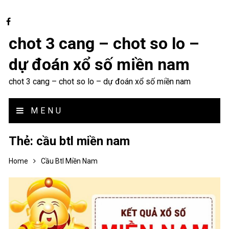
chot 3 cang – chot so lo –
dự đoán xổ số miền nam
chot 3 cang – chot so lo – dự đoán xổ số miền nam
MENU
Thẻ:
cầu btl miền nam
Home
Cầu Btl Miền Nam