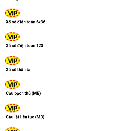
Xổ số điện toán 6x36
Xổ số điện toán 123
Xổ số thần tài
Cầu bạch thủ (MB)
Cầu lật liên tục (MB)