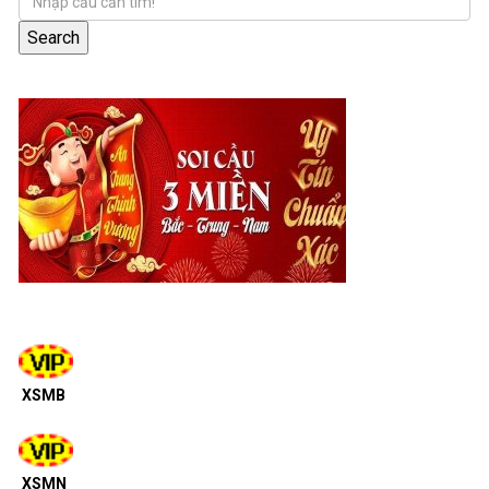
Search
XSMB
XSMN