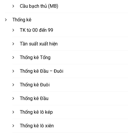
Cầu bạch thủ (MB)
Thống kê
TK từ 00 đến 99
Tần suất xuất hiện
Thống kê Tổng
Thống kê Đầu – Đuôi
Thống kê Đuôi
Thống kê Đầu
Thống kê lô kép
Thống kê lô xiên