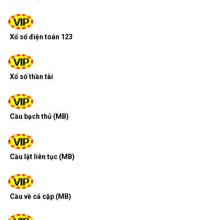
Xổ số điện toán 123
Xổ số thần tài
Cầu bạch thủ (MB)
Cầu lật liên tục (MB)
Cầu về cả cặp (MB)