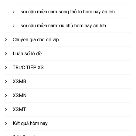
soi cầu miền nam song thủ lô hôm nay ăn lớn
soi cầu miền nam xíu chủ hôm nay ăn lớn
Chuyên gia cho số vip
Luận số lô đề
TRỰC TIẾP XS
XSMB
XSMN
XSMT
Kết quả hôm nay