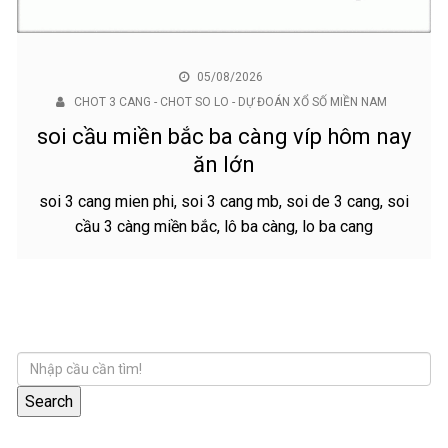
05/08/2026
CHOT 3 CANG - CHOT SO LO - DỰ ĐOÁN XỔ SỐ MIỀN NAM
soi cầu miền bắc ba càng víp hôm nay
ăn lớn
soi 3 cang mien phi, soi 3 cang mb, soi de 3 cang, soi
cầu 3 càng miền bắc, lô ba càng, lo ba cang
Search