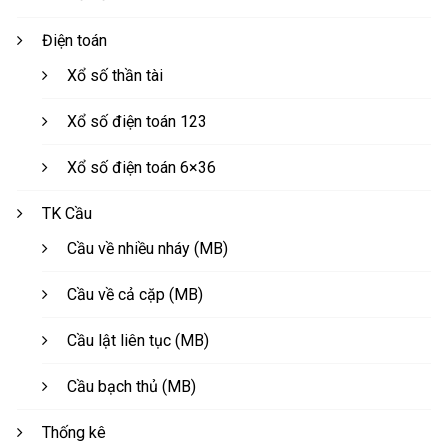
Điện toán
Xổ số thần tài
Xổ số điện toán 123
Xổ số điện toán 6×36
TK Cầu
Cầu về nhiều nháy (MB)
Cầu về cả cặp (MB)
Cầu lật liên tục (MB)
Cầu bạch thủ (MB)
Thống kê