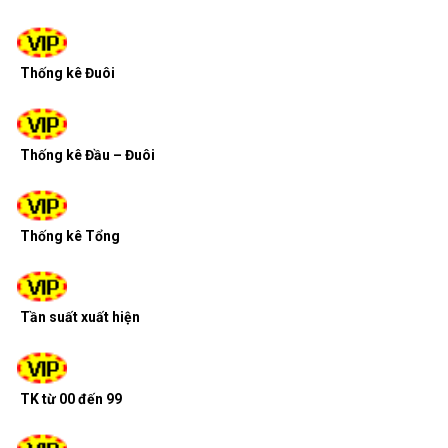
Thống kê Đuôi
Thống kê Đầu – Đuôi
Thống kê Tổng
Tần suất xuất hiện
TK từ 00 đến 99