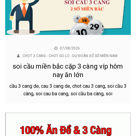
07/08/2026
CHOT 3 CANG - CHOT SO LO - DỰ ĐOÁN XỔ SỐ MIỀN NAM
soi cầu miền bắc cặp 3 càng víp hôm
nay ăn lớn
cầu 3 cang de, cau 3 cang de, chot cau 3 cang, soi cầu 3
càng, soi cau ba cang, soi cầu ba càng, soi