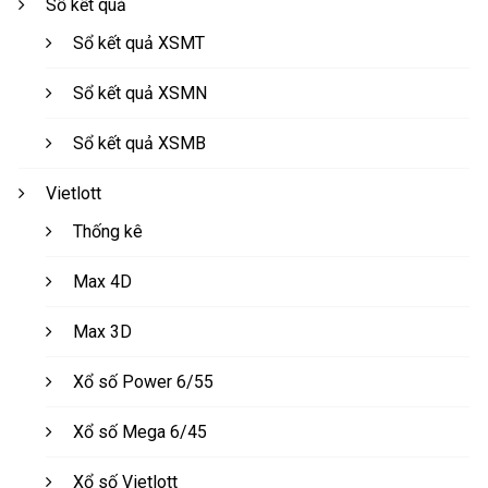
Sổ kết quả
Sổ kết quả XSMT
Sổ kết quả XSMN
Sổ kết quả XSMB
Vietlott
Thống kê
Max 4D
Max 3D
Xổ số Power 6/55
Xổ số Mega 6/45
Xổ số Vietlott