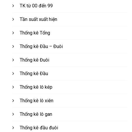
TK từ 00 đến 99
Tần suất xuất hiện
Thống kê Tổng
Thống kê Đầu – Đuôi
Thống kê Đuôi
Thống kê Đầu
Thống kê lô kép
Thống kê lô xiên
Thống kê lô gan
Thống kê đầu đuôi