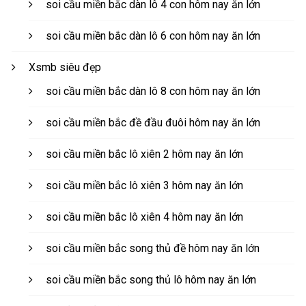
soi cầu miền bắc dàn lô 4 con hôm nay ăn lớn
soi cầu miền bắc dàn lô 6 con hôm nay ăn lớn
Xsmb siêu đẹp
soi cầu miền bắc dàn lô 8 con hôm nay ăn lớn
soi cầu miền bắc đề đầu đuôi hôm nay ăn lớn
soi cầu miền bắc lô xiên 2 hôm nay ăn lớn
soi cầu miền bắc lô xiên 3 hôm nay ăn lớn
soi cầu miền bắc lô xiên 4 hôm nay ăn lớn
soi cầu miền bắc song thủ đề hôm nay ăn lớn
soi cầu miền bắc song thủ lô hôm nay ăn lớn