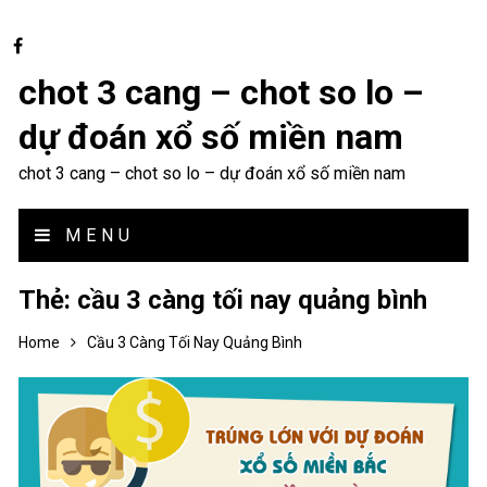
chot 3 cang – chot so lo –
dự đoán xổ số miền nam
chot 3 cang – chot so lo – dự đoán xổ số miền nam
MENU
Thẻ:
cầu 3 càng tối nay quảng bình
Home
Cầu 3 Càng Tối Nay Quảng Bình