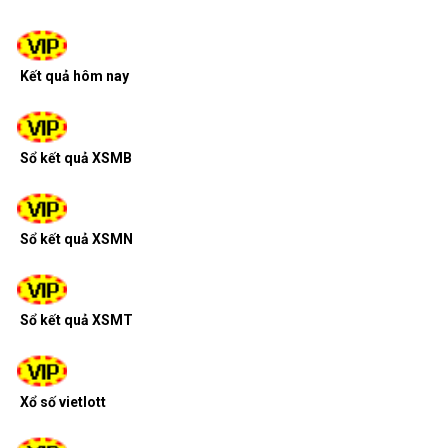
Kết quả hôm nay
Sổ kết quả XSMB
Sổ kết quả XSMN
Sổ kết quả XSMT
Xổ số vietlott