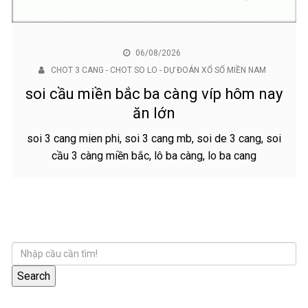
06/08/2026
CHOT 3 CANG - CHOT SO LO - DỰ ĐOÁN XỔ SỐ MIỀN NAM
soi cầu miền bắc ba càng víp hôm nay
ăn lớn
soi 3 cang mien phi, soi 3 cang mb, soi de 3 cang, soi
cầu 3 càng miền bắc, lô ba càng, lo ba cang
Search