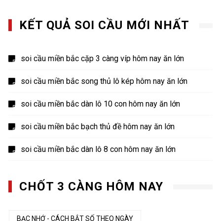
KẾT QUẢ SOI CẦU MỚI NHẤT
soi cầu miền bắc cặp 3 càng víp hôm nay ăn lớn
soi cầu miền bắc song thủ lô kép hôm nay ăn lớn
soi cầu miền bắc dàn lô 10 con hôm nay ăn lớn
soi cầu miền bắc bạch thủ đề hôm nay ăn lớn
soi cầu miền bắc dàn lô 8 con hôm nay ăn lớn
CHỐT 3 CÀNG HÔM NAY
BẠC NHỚ - CÁCH BẮT SỐ THEO NGÀY