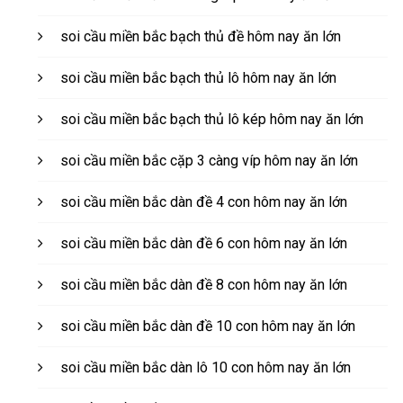
soi cầu miền bắc bạch thủ đề hôm nay ăn lớn
soi cầu miền bắc bạch thủ lô hôm nay ăn lớn
soi cầu miền bắc bạch thủ lô kép hôm nay ăn lớn
soi cầu miền bắc cặp 3 càng víp hôm nay ăn lớn
soi cầu miền bắc dàn đề 4 con hôm nay ăn lớn
soi cầu miền bắc dàn đề 6 con hôm nay ăn lớn
soi cầu miền bắc dàn đề 8 con hôm nay ăn lớn
soi cầu miền bắc dàn đề 10 con hôm nay ăn lớn
soi cầu miền bắc dàn lô 10 con hôm nay ăn lớn