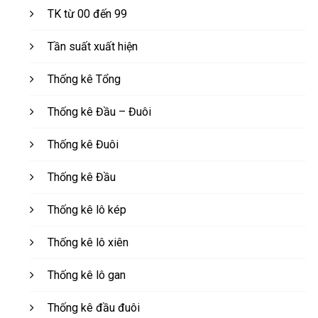
TK từ 00 đến 99
Tần suất xuất hiện
Thống kê Tổng
Thống kê Đầu – Đuôi
Thống kê Đuôi
Thống kê Đầu
Thống kê lô kép
Thống kê lô xiên
Thống kê lô gan
Thống kê đầu đuôi