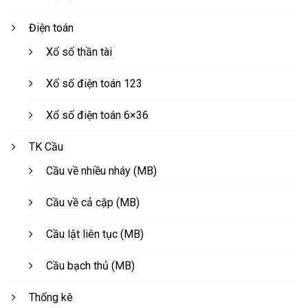
Điện toán
Xổ số thần tài
Xổ số điện toán 123
Xổ số điện toán 6×36
TK Cầu
Cầu về nhiều nháy (MB)
Cầu về cả cặp (MB)
Cầu lật liên tục (MB)
Cầu bạch thủ (MB)
Thống kê