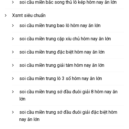
soi cầu miền bắc song thủ lô kép hôm nay ăn lớn
Xsmt siêu chuẩn
soi cầu miền trung bao lô hôm nay ăn lớn
soi cầu miền trung cặp xíu chủ hôm nay ăn lớn
soi cầu miền trung đặc biệt hôm nay ăn lớn
soi cầu miền trung giải tám hôm nay ăn lớn
soi cầu miền trung lô 3 số hôm nay ăn lớn
soi cầu miền trung sớ đầu đuôi giải 8 hôm nay ăn
lớn
soi cầu miền trung sớ đầu đuôi giải đặc biệt hôm
nay ăn lớn