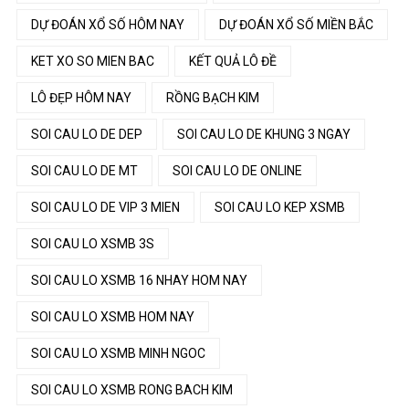
DỰ ĐOÁN XỔ SỐ HÔM NAY
DỰ ĐOÁN XỔ SỐ MIỀN BẮC
KET XO SO MIEN BAC
KẾT QUẢ LÔ ĐỀ
LÔ ĐẸP HÔM NAY
RỒNG BẠCH KIM
SOI CAU LO DE DEP
SOI CAU LO DE KHUNG 3 NGAY
SOI CAU LO DE MT
SOI CAU LO DE ONLINE
SOI CAU LO DE VIP 3 MIEN
SOI CAU LO KEP XSMB
SOI CAU LO XSMB 3S
SOI CAU LO XSMB 16 NHAY HOM NAY
SOI CAU LO XSMB HOM NAY
SOI CAU LO XSMB MINH NGOC
SOI CAU LO XSMB RONG BACH KIM