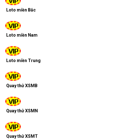
Loto miền Bắc
Loto miền Nam
Loto miền Trung
Quay thử XSMB
Quay thử XSMN
Quay thử XSMT