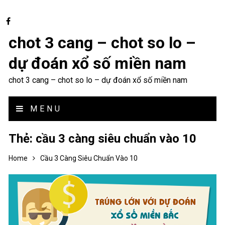
chot 3 cang – chot so lo –
dự đoán xổ số miền nam
chot 3 cang – chot so lo – dự đoán xổ số miền nam
MENU
Thẻ:
cầu 3 càng siêu chuẩn vào 10
Home
Cầu 3 Càng Siêu Chuẩn Vào 10