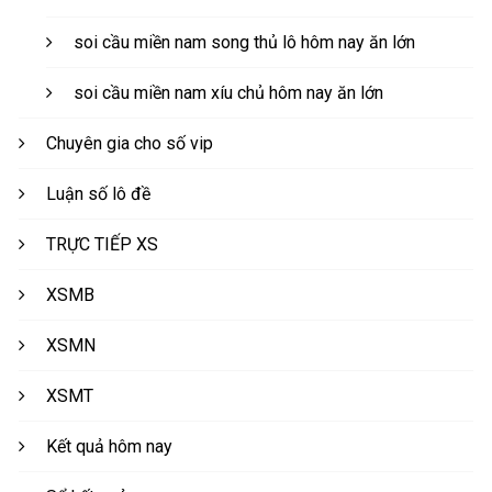
soi cầu miền nam song thủ lô hôm nay ăn lớn
soi cầu miền nam xíu chủ hôm nay ăn lớn
Chuyên gia cho số vip
Luận số lô đề
TRỰC TIẾP XS
XSMB
XSMN
XSMT
Kết quả hôm nay