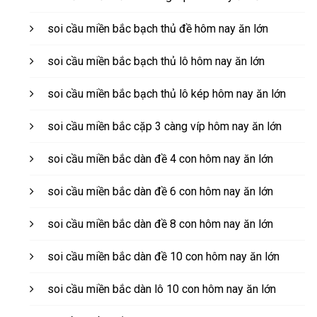
soi cầu miền bắc bạch thủ đề hôm nay ăn lớn
soi cầu miền bắc bạch thủ lô hôm nay ăn lớn
soi cầu miền bắc bạch thủ lô kép hôm nay ăn lớn
soi cầu miền bắc cặp 3 càng víp hôm nay ăn lớn
soi cầu miền bắc dàn đề 4 con hôm nay ăn lớn
soi cầu miền bắc dàn đề 6 con hôm nay ăn lớn
soi cầu miền bắc dàn đề 8 con hôm nay ăn lớn
soi cầu miền bắc dàn đề 10 con hôm nay ăn lớn
soi cầu miền bắc dàn lô 10 con hôm nay ăn lớn