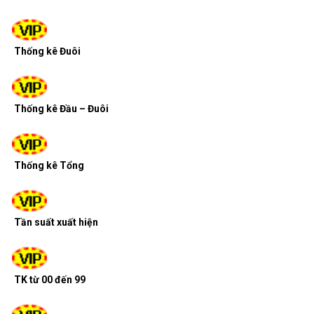
Thống kê Đuôi
Thống kê Đầu – Đuôi
Thống kê Tổng
Tần suất xuất hiện
TK từ 00 đến 99