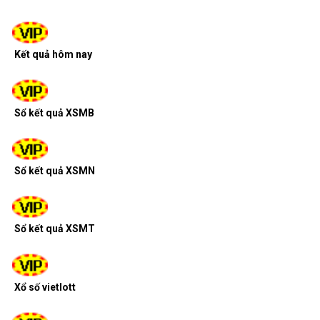
Kết quả hôm nay
Sổ kết quả XSMB
Sổ kết quả XSMN
Sổ kết quả XSMT
Xổ số vietlott