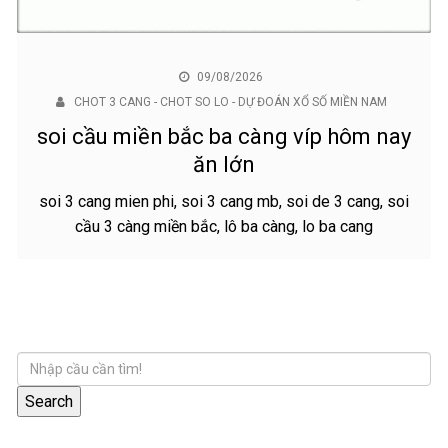
09/08/2026
CHOT 3 CANG - CHOT SO LO - DỰ ĐOÁN XỔ SỐ MIỀN NAM
soi cầu miền bắc ba càng víp hôm nay
ăn lớn
soi 3 cang mien phi, soi 3 cang mb, soi de 3 cang, soi
cầu 3 càng miền bắc, lô ba càng, lo ba cang
Search