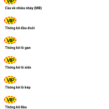
Cầu về nhiều nháy (MB)
Thống kê đầu đuôi
Thống kê lô gan
Thống kê lô xiên
Thống kê lô kép
Thống kê Đầu