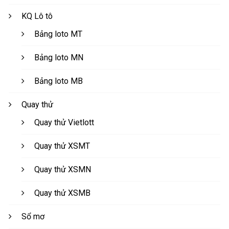
KQ Lô tô
Bảng loto MT
Bảng loto MN
Bảng loto MB
Quay thử
Quay thử Vietlott
Quay thử XSMT
Quay thử XSMN
Quay thử XSMB
Sổ mơ