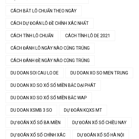
CÁCH BẮT LÔ CHUẨN THEO NGÀY
CÁCH DỰ ĐOÁN LÔ ĐỀ CHÍNH XÁC NHẤT
CÁCH TÍNH LÔ CHUẨN
CÁCH TÍNH LÔ DE 2021
CÁCH ĐÁNH LÔ NGÀY NÀO CŨNG TRÚNG
CÁCH ĐÁNH ĐỀ NGÀY NÀO CŨNG TRÚNG
DU DOAN SOI CAU LO DE
DU DOAN XO SO MIEN TRUNG
DU DOAN XO SO XỔ SỐ MIỀN BẮC DẠI PHÁT
DU DOAN XO SO XỔ SỐ MIỀN BẮC WAP
DU DOAN XSMB 3 SO
DỰ ĐOÁN KQXS MT
DỰ ĐOÁN XỔ SỐ BA MIỀN
DỰ ĐOÁN XỔ SỐ CHIỀU NAY
DỰ ĐOÁN XỔ SỐ CHÍNH XÁC
DỰ ĐOÁN XỔ SỐ HÀ NỘI