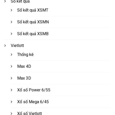
Sổ kết quả
Sổ kết quả XSMT
Sổ kết quả XSMN
Sổ kết quả XSMB
Vietlott
Thống kê
Max 4D
Max 3D
Xổ số Power 6/55
Xổ số Mega 6/45
Xổ số Vietlott