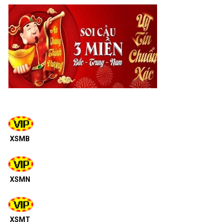
XSMB
XSMN
XSMT