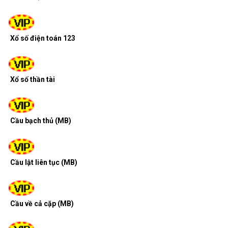
Xổ số điện toán 123
Xổ số thần tài
Cầu bạch thủ (MB)
Cầu lật liên tục (MB)
Cầu về cả cặp (MB)