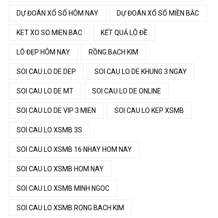
DỰ ĐOÁN XỔ SỐ HÔM NAY
DỰ ĐOÁN XỔ SỐ MIỀN BẮC
KET XO SO MIEN BAC
KẾT QUẢ LÔ ĐỀ
LÔ ĐẸP HÔM NAY
RỒNG BẠCH KIM
SOI CAU LO DE DEP
SOI CAU LO DE KHUNG 3 NGAY
SOI CAU LO DE MT
SOI CAU LO DE ONLINE
SOI CAU LO DE VIP 3 MIEN
SOI CAU LO KEP XSMB
SOI CAU LO XSMB 3S
SOI CAU LO XSMB 16 NHAY HOM NAY
SOI CAU LO XSMB HOM NAY
SOI CAU LO XSMB MINH NGOC
SOI CAU LO XSMB RONG BACH KIM