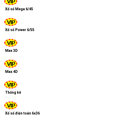
Xổ số Mega 6/45
Xổ số Power 6/55
Max 3D
Max 4D
Thống kê
Xổ số điện toán 6x36