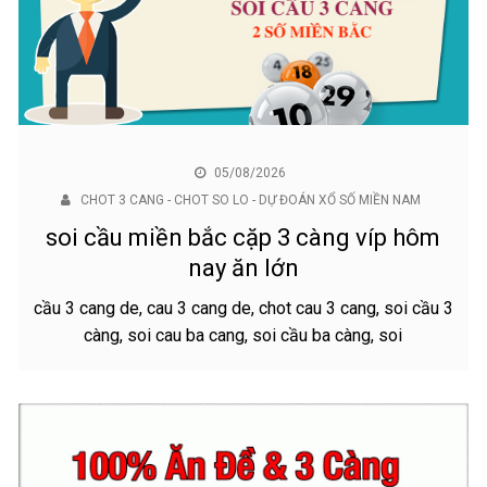
05/08/2026
CHOT 3 CANG - CHOT SO LO - DỰ ĐOÁN XỔ SỐ MIỀN NAM
soi cầu miền bắc cặp 3 càng víp hôm
nay ăn lớn
cầu 3 cang de, cau 3 cang de, chot cau 3 cang, soi cầu 3
càng, soi cau ba cang, soi cầu ba càng, soi