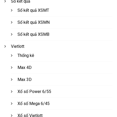
Sổ kết quả
Sổ kết quả XSMT
Sổ kết quả XSMN
Sổ kết quả XSMB
Vietlott
Thống kê
Max 4D
Max 3D
Xổ số Power 6/55
Xổ số Mega 6/45
Xổ số Vietlott