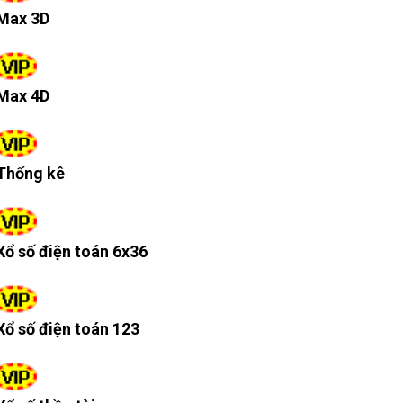
Max 3D
Max 4D
Thống kê
Xổ số điện toán 6x36
Xổ số điện toán 123