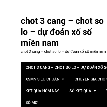
chot 3 cang – chot so
lo – dự đoán xổ số
miền nam
chot 3 cang – chot so lo – dự đoán xổ số miền nam
CHOT 3 CANG – CHOT SO LO – DỰ ĐOÁN XỔ 
XSMN SIÊU CHUẨN
CHUYÊN GIA CHO 
KẾT QUẢ HÔM NAY
SỔ KẾT QUẢ
SỔ MƠ