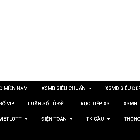
SỐ MIỀN NAM
XSMB SIÊU CHUẨN
XSMB SIÊU ĐẸ
SỐ VIP
LUẬN SỐ LÔ ĐỀ
TRỰC TIẾP XS
XSMB
VIETLOTT
ĐIỆN TOÁN
TK CẦU
THỐNG