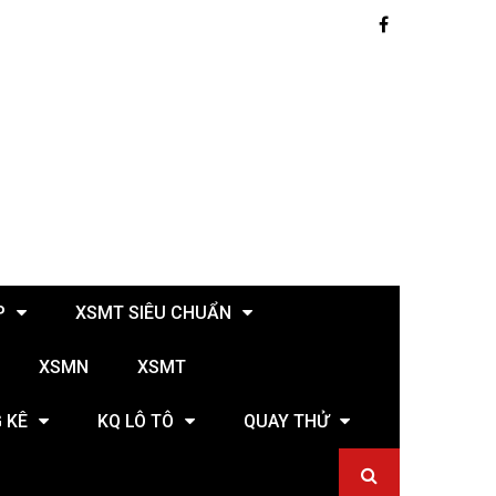
P
XSMT SIÊU CHUẨN
XSMN
XSMT
 KÊ
KQ LÔ TÔ
QUAY THỬ