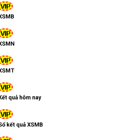
XSMB
XSMN
XSMT
Kết quả hôm nay
Sổ kết quả XSMB