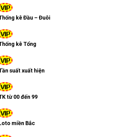
Thống kê Đầu – Đuôi
Thống kê Tổng
Tần suất xuất hiện
TK từ 00 đến 99
Loto miền Bắc