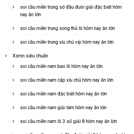
soi cầu miền trung sớ đầu đuôi giải đặc biệt hôm
nay ăn lớn
soi cầu miền trung song thủ lô hôm nay ăn lớn
soi cầu miền trung xíu chủ víp hôm nay ăn lớn
Xsmn siêu chuẩn
soi cầu miền nam bao lô hôm nay ăn lớn
soi cầu miền nam cặp xíu chủ hôm nay ăn lớn
soi cầu miền nam đặc biệt hôm nay ăn lớn
soi cầu miền nam giải tám hôm nay ăn lớn
soi cầu miền nam lô 3 số giải 8 hôm nay ăn lớn