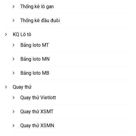
Thống kê lô gan
Thống kê đầu đuôi
KQ Lô tô
Bảng loto MT
Bảng loto MN
Bảng loto MB
Quay thử
Quay thử Vietlott
Quay thử XSMT
Quay thử XSMN