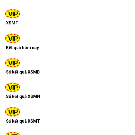
XSMT
Kết quả hôm nay
Sổ kết quả XSMB
Sổ kết quả XSMN
Sổ kết quả XSMT