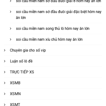
soi cầu miền nam sớ đầu đuôi giải 8 hôm nay ăn lớn
soi cầu miền nam sớ đầu đuôi giải đặc biệt hôm nay
ăn lớn
soi cầu miền nam song thủ lô hôm nay ăn lớn
soi cầu miền nam xíu chủ hôm nay ăn lớn
Chuyên gia cho số vip
Luận số lô đề
TRỰC TIẾP XS
XSMB
XSMN
XSMT