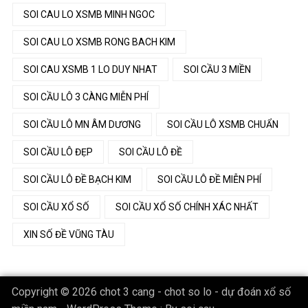
SOI CAU LO XSMB MINH NGOC
SOI CAU LO XSMB RONG BACH KIM
SOI CAU XSMB 1 LO DUY NHAT
SOI CẦU 3 MIỀN
SOI CẦU LÔ 3 CÀNG MIỄN PHÍ
SOI CẦU LÔ MN ÂM DƯƠNG
SOI CẦU LÔ XSMB CHUẨN
SOI CẦU LÔ ĐẸP
SOI CẦU LÔ ĐỀ
SOI CẦU LÔ ĐỀ BẠCH KIM
SOI CẦU LÔ ĐỀ MIỄN PHÍ
SOI CẦU XỔ SỐ
SOI CẦU XỔ SỐ CHÍNH XÁC NHẤT
XIN SỐ ĐỀ VŨNG TÀU
Copyright © 2026 chot 3 cang - chot so lo - dự đoán xổ số