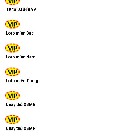
TK từ 00 đến 99
Loto miền Bắc
Loto miền Nam
Loto miền Trung
Quay thử XSMB
Quay thử XSMN