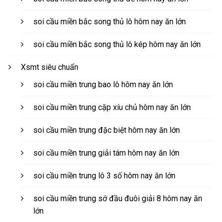
soi cầu miền bắc song thủ lô hôm nay ăn lớn
soi cầu miền bắc song thủ lô kép hôm nay ăn lớn
Xsmt siêu chuẩn
soi cầu miền trung bao lô hôm nay ăn lớn
soi cầu miền trung cặp xíu chủ hôm nay ăn lớn
soi cầu miền trung đặc biệt hôm nay ăn lớn
soi cầu miền trung giải tám hôm nay ăn lớn
soi cầu miền trung lô 3 số hôm nay ăn lớn
soi cầu miền trung sớ đầu đuôi giải 8 hôm nay ăn
lớn