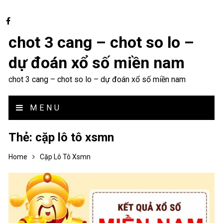
chot 3 cang – chot so lo –
dự đoán xổ số miền nam
chot 3 cang – chot so lo – dự đoán xổ số miền nam
MENU
Thẻ:
cặp lô tô xsmn
Home
Cặp Lô Tô Xsmn