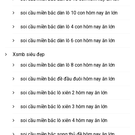
soi cầu miền bắc dàn lô 10 con hôm nay ăn lớn
soi cầu miền bắc dàn lô 4 con hôm nay ăn lớn
soi cầu miền bắc dàn lô 6 con hôm nay ăn lớn
Xsmb siêu đẹp
soi cầu miền bắc dàn lô 8 con hôm nay ăn lớn
soi cầu miền bắc đề đầu đuôi hôm nay ăn lớn
soi cầu miền bắc lô xiên 2 hôm nay ăn lớn
soi cầu miền bắc lô xiên 3 hôm nay ăn lớn
soi cầu miền bắc lô xiên 4 hôm nay ăn lớn
soi cầu miền bắc song thủ đề hôm nay ăn lớn