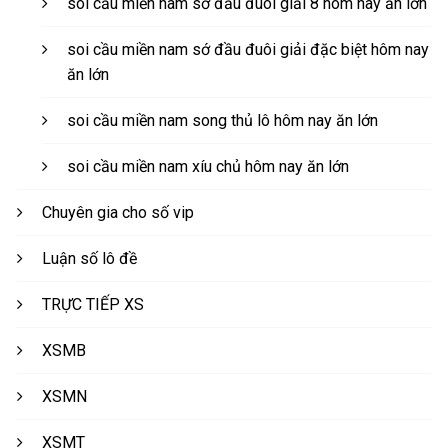
soi cầu miền nam sớ đầu đuôi giải 8 hôm nay ăn lớn
soi cầu miền nam sớ đầu đuôi giải đặc biệt hôm nay
ăn lớn
soi cầu miền nam song thủ lô hôm nay ăn lớn
soi cầu miền nam xíu chủ hôm nay ăn lớn
Chuyên gia cho số vip
Luận số lô đề
TRỰC TIẾP XS
XSMB
XSMN
XSMT