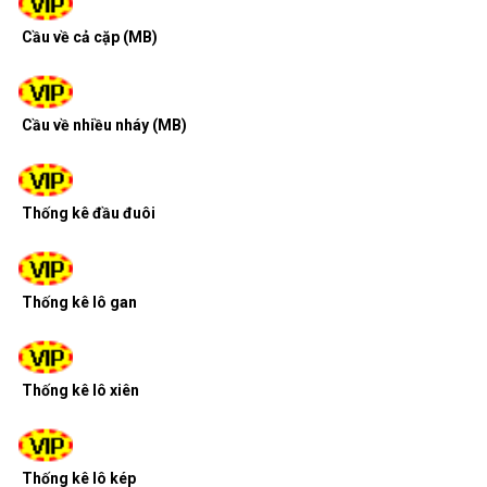
Cầu về cả cặp (MB)
Cầu về nhiều nháy (MB)
Thống kê đầu đuôi
Thống kê lô gan
Thống kê lô xiên
Thống kê lô kép