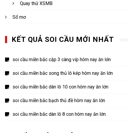
Quay thử XSMB
Sổ mơ
KẾT QUẢ SOI CẦU MỚI NHẤT
soi cầu miền bắc cặp 3 càng víp hôm nay ăn lớn
soi cầu miền bắc song thủ lô kép hôm nay ăn lớn
soi cầu miền bắc dàn lô 10 con hôm nay ăn lớn
soi cầu miền bắc bạch thủ đề hôm nay ăn lớn
soi cầu miền bắc dàn lô 8 con hôm nay ăn lớn