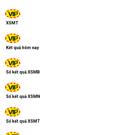
XSMT
Kết quả hôm nay
Sổ kết quả XSMB
Sổ kết quả XSMN
Sổ kết quả XSMT