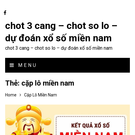
chot 3 cang – chot so lo –
dự đoán xổ số miền nam
chot 3 cang – chot so lo – dự đoán xổ số miền nam
MENU
Thẻ:
cặp lô miền nam
Home
Cặp Lô Miền Nam