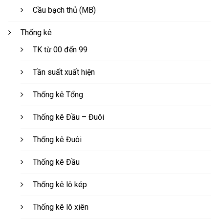
Cầu bạch thủ (MB)
Thống kê
TK từ 00 đến 99
Tần suất xuất hiện
Thống kê Tổng
Thống kê Đầu – Đuôi
Thống kê Đuôi
Thống kê Đầu
Thống kê lô kép
Thống kê lô xiên