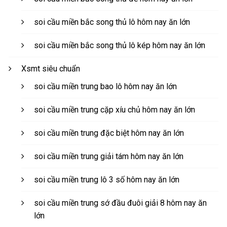
soi cầu miền bắc song thủ lô hôm nay ăn lớn
soi cầu miền bắc song thủ lô kép hôm nay ăn lớn
Xsmt siêu chuẩn
soi cầu miền trung bao lô hôm nay ăn lớn
soi cầu miền trung cặp xíu chủ hôm nay ăn lớn
soi cầu miền trung đặc biệt hôm nay ăn lớn
soi cầu miền trung giải tám hôm nay ăn lớn
soi cầu miền trung lô 3 số hôm nay ăn lớn
soi cầu miền trung sớ đầu đuôi giải 8 hôm nay ăn
lớn