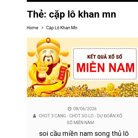
Thẻ:
cặp lô khan mn
Home
Cặp Lô Khan Mn
08/06/2026
CHOT 3 CANG - CHOT SO LO - DỰ ĐOÁN XỔ
SỐ MIỀN NAM
soi cầu miền nam song thủ lô