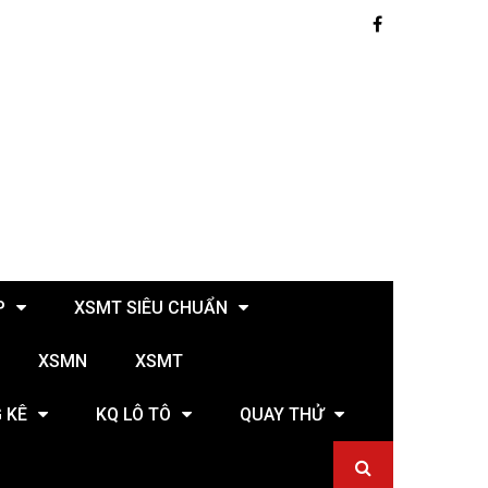
P
XSMT SIÊU CHUẨN
XSMN
XSMT
 KÊ
KQ LÔ TÔ
QUAY THỬ