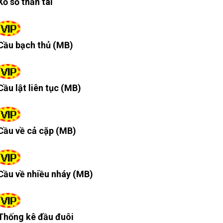
Xổ số thần tài
Cầu bạch thủ (MB)
Cầu lật liên tục (MB)
Cầu về cả cặp (MB)
Cầu về nhiều nháy (MB)
Thống kê đầu đuôi