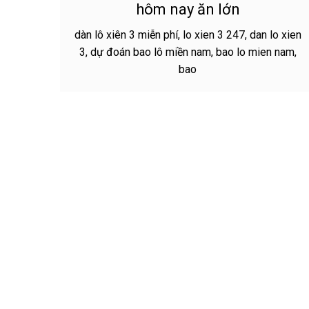
hôm nay ăn lớn
dàn lô xiên 3 miễn phí, lo xien 3 247, dan lo xien
3, dự đoán bao lô miền nam, bao lo mien nam,
bao