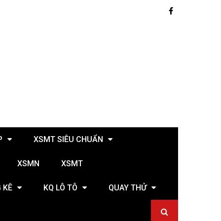
P
XSMT SIÊU CHUẨN
XSMN
XSMT
 KÊ
KQ LÔ TÔ
QUAY THỬ