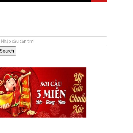
Search