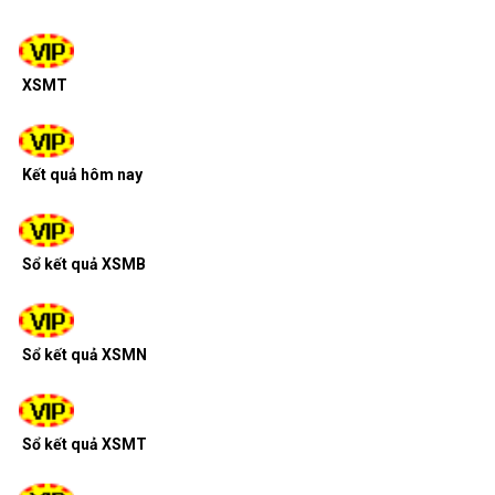
XSMT
Kết quả hôm nay
Sổ kết quả XSMB
Sổ kết quả XSMN
Sổ kết quả XSMT