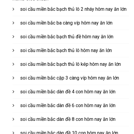
soi cầu miền bắc bạch thủ lô 2 nháy hôm nay ăn lớn
soi cầu miền bắc ba càng víp hôm nay ăn lớn
soi cầu miền bắc bạch thủ đề hôm nay ăn lớn
soi cầu miền bắc bạch thủ lô hôm nay ăn lớn
soi cầu miền bắc bạch thủ lô kép hôm nay ăn lớn
soi cầu miền bắc cặp 3 càng víp hôm nay ăn lớn
soi cầu miền bắc dàn đề 4 con hôm nay ăn lớn
soi cầu miền bắc dàn đề 6 con hôm nay ăn lớn
soi cầu miền bắc dàn đề 8 con hôm nay ăn lớn
soi cầu miền bắc dàn đề 10 con hôm nay ăn lớn