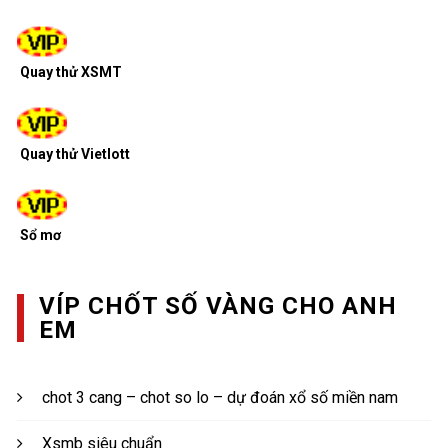
Quay thử XSMT
Quay thử Vietlott
Sổ mơ
VÍP CHỐT SỐ VÀNG CHO ANH
EM
chot 3 cang – chot so lo – dự đoán xổ số miền nam
Xsmb siêu chuẩn