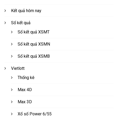
Kết quả hôm nay
Sổ kết quả
Sổ kết quả XSMT
Sổ kết quả XSMN
Sổ kết quả XSMB
Vietlott
Thống kê
Max 4D
Max 3D
Xổ số Power 6/55