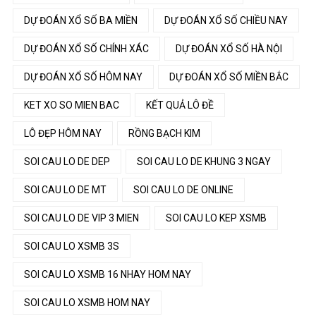
DỰ ĐOÁN XỔ SỐ BA MIỀN
DỰ ĐOÁN XỔ SỐ CHIỀU NAY
DỰ ĐOÁN XỔ SỐ CHÍNH XÁC
DỰ ĐOÁN XỔ SỐ HÀ NỘI
DỰ ĐOÁN XỔ SỐ HÔM NAY
DỰ ĐOÁN XỔ SỐ MIỀN BẮC
KET XO SO MIEN BAC
KẾT QUẢ LÔ ĐỀ
LÔ ĐẸP HÔM NAY
RỒNG BẠCH KIM
SOI CAU LO DE DEP
SOI CAU LO DE KHUNG 3 NGAY
SOI CAU LO DE MT
SOI CAU LO DE ONLINE
SOI CAU LO DE VIP 3 MIEN
SOI CAU LO KEP XSMB
SOI CAU LO XSMB 3S
SOI CAU LO XSMB 16 NHAY HOM NAY
SOI CAU LO XSMB HOM NAY