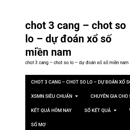
chot 3 cang – chot so
lo – dự đoán xổ số
miền nam
chot 3 cang – chot so lo – dự đoán xổ số miền nam
CHOT 3 CANG – CHOT SO LO – DỰ ĐOÁN XỔ 
XSMN SIÊU CHUẨN
CHUYÊN GIA CHO 
KẾT QUẢ HÔM NAY
SỔ KẾT QUẢ
SỔ MƠ