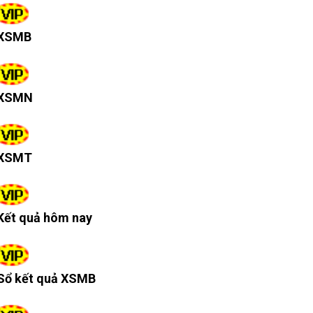
XSMB
XSMN
XSMT
Kết quả hôm nay
Sổ kết quả XSMB