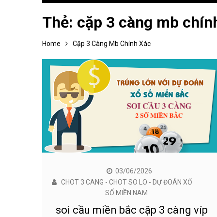
Thẻ:
cặp 3 càng mb chín
Home
Cặp 3 Càng Mb Chính Xác
03/06/2026
CHOT 3 CANG - CHOT SO LO - DỰ ĐOÁN XỔ
SỐ MIỀN NAM
soi cầu miền bắc cặp 3 càng víp