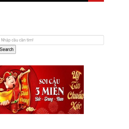
Search