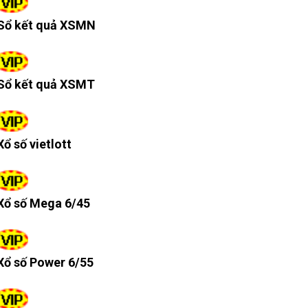
Sổ kết quả XSMN
Sổ kết quả XSMT
Xổ số vietlott
Xổ số Mega 6/45
Xổ số Power 6/55