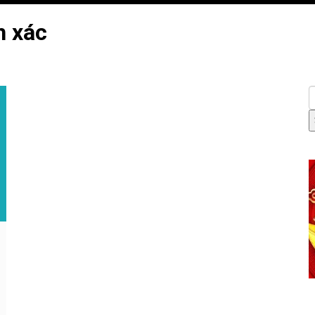
h xác