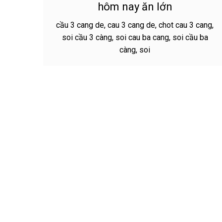
hôm nay ăn lớn
cầu 3 cang de, cau 3 cang de, chot cau 3 cang,
soi cầu 3 càng, soi cau ba cang, soi cầu ba
càng, soi