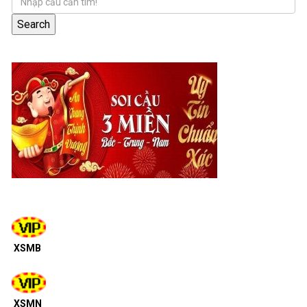
Search
XSMB
XSMN