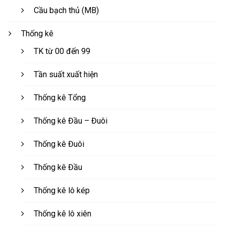
Cầu bạch thủ (MB)
Thống kê
TK từ 00 đến 99
Tần suất xuất hiện
Thống kê Tổng
Thống kê Đầu – Đuôi
Thống kê Đuôi
Thống kê Đầu
Thống kê lô kép
Thống kê lô xiên