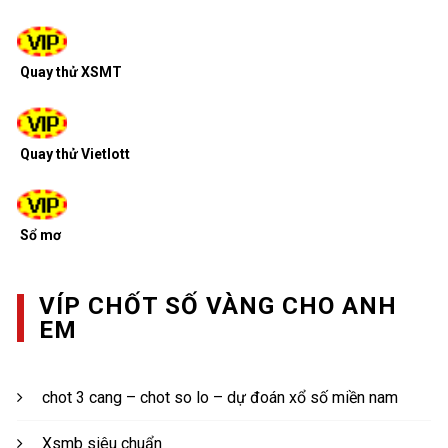
Quay thử XSMT
Quay thử Vietlott
Sổ mơ
VÍP CHỐT SỐ VÀNG CHO ANH
EM
chot 3 cang – chot so lo – dự đoán xổ số miền nam
Xsmb siêu chuẩn