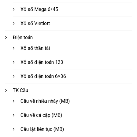
Xổ số Mega 6/45
Xổ số Vietlott
Điện toán
Xổ số thần tài
Xổ số điện toán 123
Xổ số điện toán 6×36
TK Cầu
Cầu về nhiều nháy (MB)
Cầu về cả cặp (MB)
Cầu lật liên tục (MB)