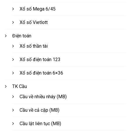
Xổ số Mega 6/45
Xổ số Vietlott
Điện toán
Xổ số thần tài
Xổ số điện toán 123
Xổ số điện toán 6×36
TK Cầu
Cầu về nhiều nháy (MB)
Cầu về cả cặp (MB)
Cầu lật liên tục (MB)