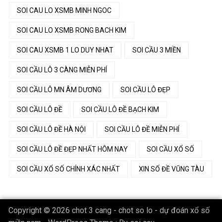
SOI CAU LO XSMB MINH NGOC
SOI CAU LO XSMB RONG BACH KIM
SOI CAU XSMB 1 LO DUY NHAT
SOI CẦU 3 MIỀN
SOI CẦU LÔ 3 CÀNG MIỄN PHÍ
SOI CẦU LÔ MN ÂM DƯƠNG
SOI CẦU LÔ ĐẸP
SOI CẦU LÔ ĐỀ
SOI CẦU LÔ ĐỀ BẠCH KIM
SOI CẦU LÔ ĐỀ HÀ NỘI
SOI CẦU LÔ ĐỀ MIỄN PHÍ
SOI CẦU LÔ ĐỀ ĐẸP NHẤT HÔM NAY
SOI CẦU XỔ SỐ
SOI CẦU XỔ SỐ CHÍNH XÁC NHẤT
XIN SỐ ĐỀ VŨNG TÀU
Copyright © 2026 chot 3 cang - chot so lo - dự đoán xổ số