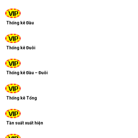
Thống kê Đầu
Thống kê Đuôi
Thống kê Đầu – Đuôi
Thống kê Tổng
Tần suất xuất hiện