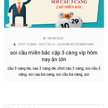
08/08/2026
CHOT 3 CANG - CHOT SO LO - DỰ ĐOÁN XỔ SỐ MIỀN NAM
soi cầu miền bắc cặp 3 càng víp hôm
nay ăn lớn
cầu 3 cang de, cau 3 cang de, chot cau 3 cang, soi cầu 3
càng, soi cau ba cang, soi cầu ba càng, soi