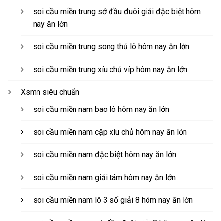
soi cầu miền trung sớ đầu đuôi giải đặc biệt hôm
nay ăn lớn
soi cầu miền trung song thủ lô hôm nay ăn lớn
soi cầu miền trung xíu chủ víp hôm nay ăn lớn
Xsmn siêu chuẩn
soi cầu miền nam bao lô hôm nay ăn lớn
soi cầu miền nam cặp xíu chủ hôm nay ăn lớn
soi cầu miền nam đặc biệt hôm nay ăn lớn
soi cầu miền nam giải tám hôm nay ăn lớn
soi cầu miền nam lô 3 số giải 8 hôm nay ăn lớn