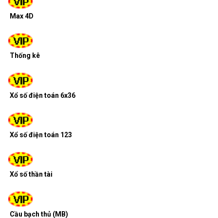
Max 4D
Thống kê
Xổ số điện toán 6x36
Xổ số điện toán 123
Xổ số thần tài
Cầu bạch thủ (MB)