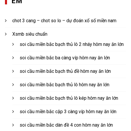
EM
chot 3 cang – chot so lo – dự đoán xổ số miền nam
Xsmb siêu chuẩn
soi cầu miền bắc bạch thủ lô 2 nháy hôm nay ăn lớn
soi cầu miền bắc ba càng víp hôm nay ăn lớn
soi cầu miền bắc bạch thủ đề hôm nay ăn lớn
soi cầu miền bắc bạch thủ lô hôm nay ăn lớn
soi cầu miền bắc bạch thủ lô kép hôm nay ăn lớn
soi cầu miền bắc cặp 3 càng víp hôm nay ăn lớn
soi cầu miền bắc dàn đề 4 con hôm nay ăn lớn