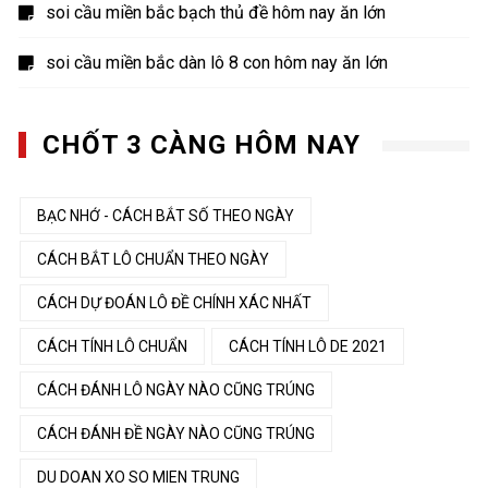
soi cầu miền bắc bạch thủ đề hôm nay ăn lớn
soi cầu miền bắc dàn lô 8 con hôm nay ăn lớn
CHỐT 3 CÀNG HÔM NAY
BẠC NHỚ - CÁCH BẮT SỐ THEO NGÀY
CÁCH BẮT LÔ CHUẨN THEO NGÀY
CÁCH DỰ ĐOÁN LÔ ĐỀ CHÍNH XÁC NHẤT
CÁCH TÍNH LÔ CHUẨN
CÁCH TÍNH LÔ DE 2021
CÁCH ĐÁNH LÔ NGÀY NÀO CŨNG TRÚNG
CÁCH ĐÁNH ĐỀ NGÀY NÀO CŨNG TRÚNG
DU DOAN XO SO MIEN TRUNG