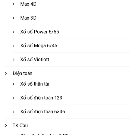
Max 4D
Max 3D
Xổ số Power 6/55
Xổ số Mega 6/45
Xổ số Vietlott
Điện toán
Xổ số thần tài
Xổ số điện toán 123
Xổ số điện toán 6×36
TK Cầu