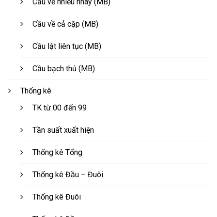
Cầu về nhiều nháy (MB)
Cầu về cả cặp (MB)
Cầu lật liên tục (MB)
Cầu bạch thủ (MB)
Thống kê
TK từ 00 đến 99
Tần suất xuất hiện
Thống kê Tổng
Thống kê Đầu – Đuôi
Thống kê Đuôi