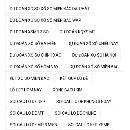
DU DOAN XO SO XỔ SỐ MIỀN BẮC DẠI PHÁT
DU DOAN XO SO XỔ SỐ MIỀN BẮC WAP
DU DOAN XSMB 3 SO
DỰ ĐOÁN KQXS MT
DỰ ĐOÁN XỔ SỐ BA MIỀN
DỰ ĐOÁN XỔ SỐ CHIỀU NAY
DỰ ĐOÁN XỔ SỐ CHÍNH XÁC
DỰ ĐOÁN XỔ SỐ HÀ NỘI
DỰ ĐOÁN XỔ SỐ HÔM NAY
DỰ ĐOÁN XỔ SỐ MIỀN BẮC
KET XO SO MIEN BAC
KẾT QUẢ LÔ ĐỀ
LÔ ĐẸP HÔM NAY
RỒNG BẠCH KIM
SOI CAU LO DE DEP
SOI CAU LO DE KHUNG 3 NGAY
SOI CAU LO DE MT
SOI CAU LO DE ONLINE
SOI CAU LO DE VIP 3 MIEN
SOI CAU LO KEP XSMB