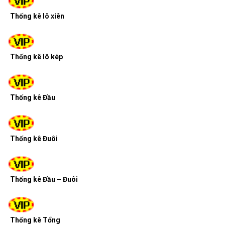
Thống kê lô xiên
Thống kê lô kép
Thống kê Đầu
Thống kê Đuôi
Thống kê Đầu – Đuôi
Thống kê Tổng