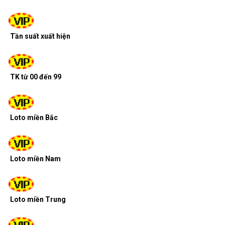
Tần suất xuất hiện
TK từ 00 đến 99
Loto miền Bắc
Loto miền Nam
Loto miền Trung