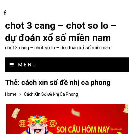
chot 3 cang – chot so lo –
dự đoán xổ số miền nam
chot 3 cang – chot so lo – dự đoán xổ số miền nam
MENU
Thẻ:
cách xin số đề nhị ca phong
Home
Cách Xin Số Đề Nhị Ca Phong