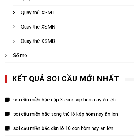
Quay thử XSMT
Quay thử XSMN
Quay thử XSMB
Sổ mơ
KẾT QUẢ SOI CẦU MỚI NHẤT
soi cầu miền bắc cặp 3 càng víp hôm nay ăn lớn
soi cầu miền bắc song thủ lô kép hôm nay ăn lớn
soi cầu miền bắc dàn lô 10 con hôm nay ăn lớn