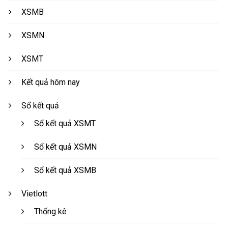
XSMB
XSMN
XSMT
Kết quả hôm nay
Sổ kết quả
Sổ kết quả XSMT
Sổ kết quả XSMN
Sổ kết quả XSMB
Vietlott
Thống kê