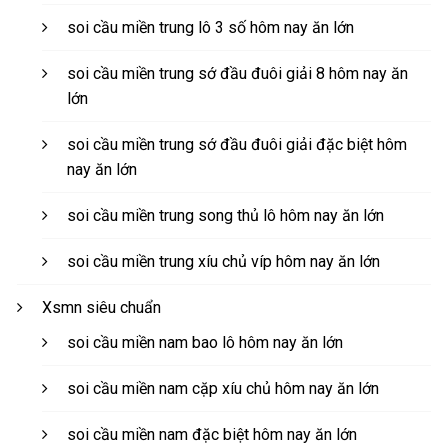
soi cầu miền trung lô 3 số hôm nay ăn lớn
soi cầu miền trung sớ đầu đuôi giải 8 hôm nay ăn
lớn
soi cầu miền trung sớ đầu đuôi giải đặc biệt hôm
nay ăn lớn
soi cầu miền trung song thủ lô hôm nay ăn lớn
soi cầu miền trung xíu chủ víp hôm nay ăn lớn
Xsmn siêu chuẩn
soi cầu miền nam bao lô hôm nay ăn lớn
soi cầu miền nam cặp xíu chủ hôm nay ăn lớn
soi cầu miền nam đặc biệt hôm nay ăn lớn