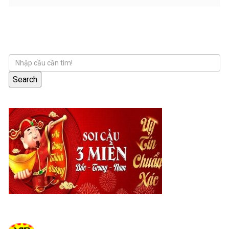
Search