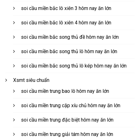
soi cầu miền bắc lô xiên 3 hôm nay ăn lớn
soi cầu miền bắc lô xiên 4 hôm nay ăn lớn
soi cầu miền bắc song thủ đề hôm nay ăn lớn
soi cầu miền bắc song thủ lô hôm nay ăn lớn
soi cầu miền bắc song thủ lô kép hôm nay ăn lớn
Xsmt siêu chuẩn
soi cầu miền trung bao lô hôm nay ăn lớn
soi cầu miền trung cặp xíu chủ hôm nay ăn lớn
soi cầu miền trung đặc biệt hôm nay ăn lớn
soi cầu miền trung giải tám hôm nay ăn lớn