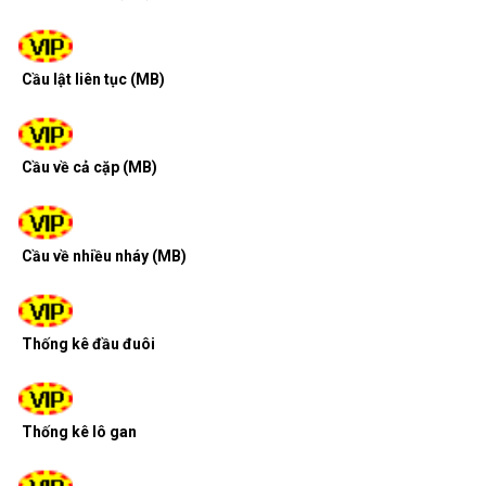
Cầu lật liên tục (MB)
Cầu về cả cặp (MB)
Cầu về nhiều nháy (MB)
Thống kê đầu đuôi
Thống kê lô gan