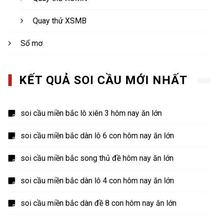
Quay thử XSMB
Sổ mơ
KẾT QUẢ SOI CẦU MỚI NHẤT
soi cầu miền bắc lô xiên 3 hôm nay ăn lớn
soi cầu miền bắc dàn lô 6 con hôm nay ăn lớn
soi cầu miền bắc song thủ đề hôm nay ăn lớn
soi cầu miền bắc dàn lô 4 con hôm nay ăn lớn
soi cầu miền bắc dàn đề 8 con hôm nay ăn lớn