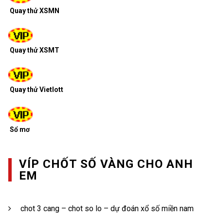
Quay thử XSMN
Quay thử XSMT
Quay thử Vietlott
Sổ mơ
VÍP CHỐT SỐ VÀNG CHO ANH
EM
chot 3 cang – chot so lo – dự đoán xổ số miền nam