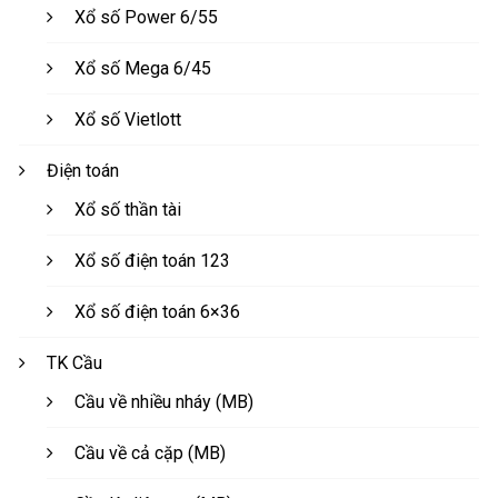
Xổ số Power 6/55
Xổ số Mega 6/45
Xổ số Vietlott
Điện toán
Xổ số thần tài
Xổ số điện toán 123
Xổ số điện toán 6×36
TK Cầu
Cầu về nhiều nháy (MB)
Cầu về cả cặp (MB)