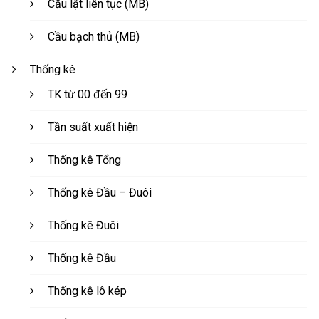
Cầu lật liên tục (MB)
Cầu bạch thủ (MB)
Thống kê
TK từ 00 đến 99
Tần suất xuất hiện
Thống kê Tổng
Thống kê Đầu – Đuôi
Thống kê Đuôi
Thống kê Đầu
Thống kê lô kép