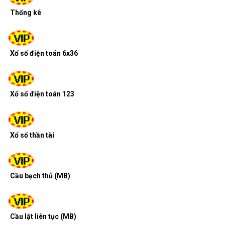
Thống kê
Xổ số điện toán 6x36
Xổ số điện toán 123
Xổ số thần tài
Cầu bạch thủ (MB)
Cầu lật liên tục (MB)