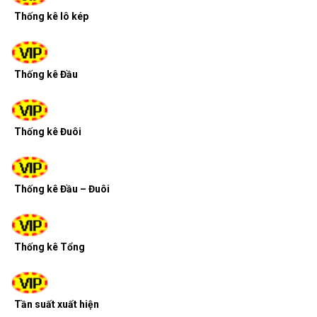
Thống kê lô kép
Thống kê Đầu
Thống kê Đuôi
Thống kê Đầu – Đuôi
Thống kê Tổng
Tần suất xuất hiện