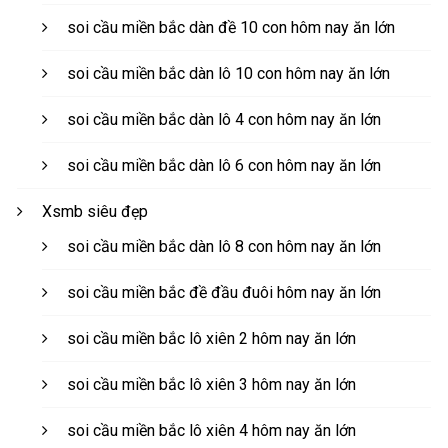
soi cầu miền bắc dàn đề 10 con hôm nay ăn lớn
soi cầu miền bắc dàn lô 10 con hôm nay ăn lớn
soi cầu miền bắc dàn lô 4 con hôm nay ăn lớn
soi cầu miền bắc dàn lô 6 con hôm nay ăn lớn
Xsmb siêu đẹp
soi cầu miền bắc dàn lô 8 con hôm nay ăn lớn
soi cầu miền bắc đề đầu đuôi hôm nay ăn lớn
soi cầu miền bắc lô xiên 2 hôm nay ăn lớn
soi cầu miền bắc lô xiên 3 hôm nay ăn lớn
soi cầu miền bắc lô xiên 4 hôm nay ăn lớn