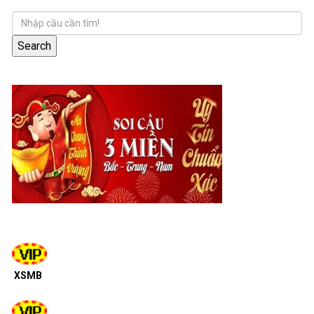
Search
XSMB