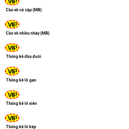
Cầu về cả cặp (MB)
Cầu về nhiều nháy (MB)
Thống kê đầu đuôi
Thống kê lô gan
Thống kê lô xiên
Thống kê lô kép