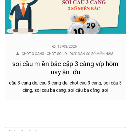
10/08/2026
CHOT 3 CANG - CHOT SO LO - DỰ ĐOÁN XỔ SỐ MIỀN NAM
soi cầu miền bắc cặp 3 càng víp hôm
nay ăn lớn
cầu 3 cang de, cau 3 cang de, chot cau 3 cang, soi cầu 3
càng, soi cau ba cang, soi cầu ba càng, soi