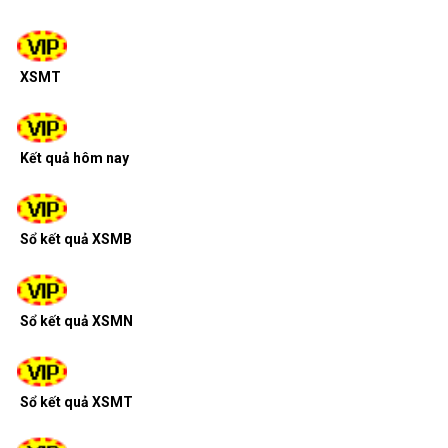
XSMT
Kết quả hôm nay
Sổ kết quả XSMB
Sổ kết quả XSMN
Sổ kết quả XSMT