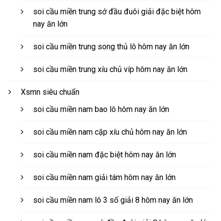
soi cầu miền trung sớ đầu đuôi giải đặc biệt hôm
nay ăn lớn
soi cầu miền trung song thủ lô hôm nay ăn lớn
soi cầu miền trung xíu chủ víp hôm nay ăn lớn
Xsmn siêu chuẩn
soi cầu miền nam bao lô hôm nay ăn lớn
soi cầu miền nam cặp xíu chủ hôm nay ăn lớn
soi cầu miền nam đặc biệt hôm nay ăn lớn
soi cầu miền nam giải tám hôm nay ăn lớn
soi cầu miền nam lô 3 số giải 8 hôm nay ăn lớn