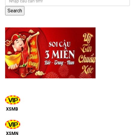
Search
XSMB
XSMN