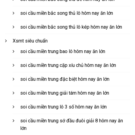
soi cầu miền bắc song thủ lô hôm nay ăn lớn
soi cầu miền bắc song thủ lô kép hôm nay ăn lớn
Xsmt siêu chuẩn
soi cầu miền trung bao lô hôm nay ăn lớn
soi cầu miền trung cặp xíu chủ hôm nay ăn lớn
soi cầu miền trung đặc biệt hôm nay ăn lớn
soi cầu miền trung giải tám hôm nay ăn lớn
soi cầu miền trung lô 3 số hôm nay ăn lớn
soi cầu miền trung sớ đầu đuôi giải 8 hôm nay ăn
lớn