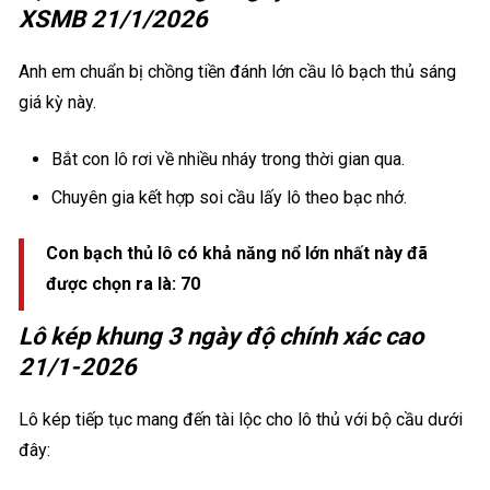
XSMB 21/1/2026
Anh em chuẩn bị chồng tiền đánh lớn cầu lô bạch thủ sáng
giá kỳ này.
Bắt con lô rơi về nhiều nháy trong thời gian qua.
Chuyên gia kết hợp soi cầu lấy lô theo bạc nhớ.
Con bạch thủ lô có khả năng nổ lớn nhất này đã
được chọn ra là: 70
Lô kép khung 3 ngày độ chính xác cao
21/1-2026
Lô kép tiếp tục mang đến tài lộc cho lô thủ với bộ cầu dưới
đây: