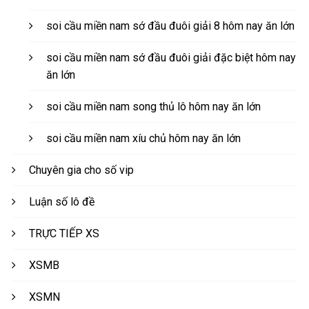
soi cầu miền nam sớ đầu đuôi giải 8 hôm nay ăn lớn
soi cầu miền nam sớ đầu đuôi giải đặc biệt hôm nay
ăn lớn
soi cầu miền nam song thủ lô hôm nay ăn lớn
soi cầu miền nam xíu chủ hôm nay ăn lớn
Chuyên gia cho số vip
Luận số lô đề
TRỰC TIẾP XS
XSMB
XSMN