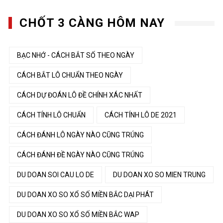
CHỐT 3 CÀNG HÔM NAY
BẠC NHỚ - CÁCH BẮT SỐ THEO NGÀY
CÁCH BẮT LÔ CHUẨN THEO NGÀY
CÁCH DỰ ĐOÁN LÔ ĐỀ CHÍNH XÁC NHẤT
CÁCH TÍNH LÔ CHUẨN
CÁCH TÍNH LÔ DE 2021
CÁCH ĐÁNH LÔ NGÀY NÀO CŨNG TRÚNG
CÁCH ĐÁNH ĐỀ NGÀY NÀO CŨNG TRÚNG
DU DOAN SOI CAU LO DE
DU DOAN XO SO MIEN TRUNG
DU DOAN XO SO XỔ SỐ MIỀN BẮC DẠI PHÁT
DU DOAN XO SO XỔ SỐ MIỀN BẮC WAP