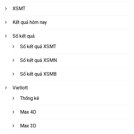
XSMT
Kết quả hôm nay
Sổ kết quả
Sổ kết quả XSMT
Sổ kết quả XSMN
Sổ kết quả XSMB
Vietlott
Thống kê
Max 4D
Max 3D