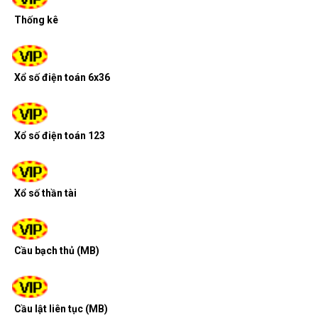
Thống kê
Xổ số điện toán 6x36
Xổ số điện toán 123
Xổ số thần tài
Cầu bạch thủ (MB)
Cầu lật liên tục (MB)