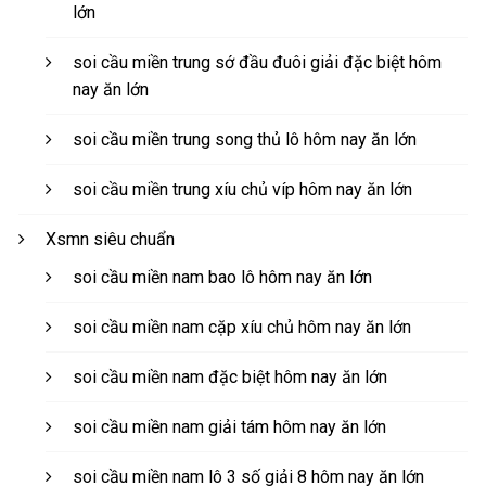
lớn
soi cầu miền trung sớ đầu đuôi giải đặc biệt hôm
nay ăn lớn
soi cầu miền trung song thủ lô hôm nay ăn lớn
soi cầu miền trung xíu chủ víp hôm nay ăn lớn
Xsmn siêu chuẩn
soi cầu miền nam bao lô hôm nay ăn lớn
soi cầu miền nam cặp xíu chủ hôm nay ăn lớn
soi cầu miền nam đặc biệt hôm nay ăn lớn
soi cầu miền nam giải tám hôm nay ăn lớn
soi cầu miền nam lô 3 số giải 8 hôm nay ăn lớn