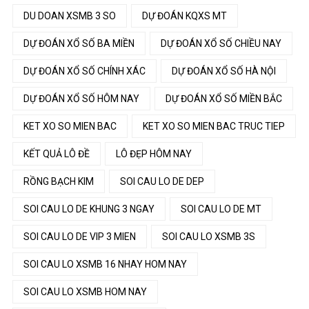
DU DOAN XSMB 3 SO
DỰ ĐOÁN KQXS MT
DỰ ĐOÁN XỔ SỐ BA MIỀN
DỰ ĐOÁN XỔ SỐ CHIỀU NAY
DỰ ĐOÁN XỔ SỐ CHÍNH XÁC
DỰ ĐOÁN XỔ SỐ HÀ NỘI
DỰ ĐOÁN XỔ SỐ HÔM NAY
DỰ ĐOÁN XỔ SỐ MIỀN BẮC
KET XO SO MIEN BAC
KET XO SO MIEN BAC TRUC TIEP
KẾT QUẢ LÔ ĐỀ
LÔ ĐẸP HÔM NAY
RỒNG BẠCH KIM
SOI CAU LO DE DEP
SOI CAU LO DE KHUNG 3 NGAY
SOI CAU LO DE MT
SOI CAU LO DE VIP 3 MIEN
SOI CAU LO XSMB 3S
SOI CAU LO XSMB 16 NHAY HOM NAY
SOI CAU LO XSMB HOM NAY