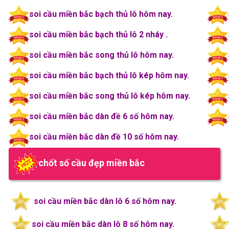
soi cầu miền bắc bạch thủ lô hôm nay.
soi cầu miền bắc bạch thủ lô 2 nháy .
soi cầu miền bắc song thủ lô hôm nay.
soi cầu miền bắc bạch thủ lô kép hôm nay.
soi cầu miền bắc song thủ lô kép hôm nay.
soi cầu miền bắc dàn đề 6 số hôm nay.
soi cầu miền bắc dàn đề 10 số hôm nay.
chốt số
cầu đẹp miền bắc
soi cầu miền bắc dàn lô 6 số hôm nay.
soi cầu miền bắc dàn lô 8 số hôm nay.