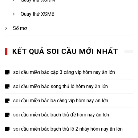
Quay thử XSMB
Sổ mơ
KẾT QUẢ SOI CẦU MỚI NHẤT
soi cầu miền bắc cặp 3 càng víp hôm nay ăn lớn
soi cầu miền bắc song thủ lô hôm nay ăn lớn
soi cầu miền bắc ba càng víp hôm nay ăn lớn
soi cầu miền bắc bạch thủ đề hôm nay ăn lớn
soi cầu miền bắc bạch thủ lô 2 nháy hôm nay ăn lớn