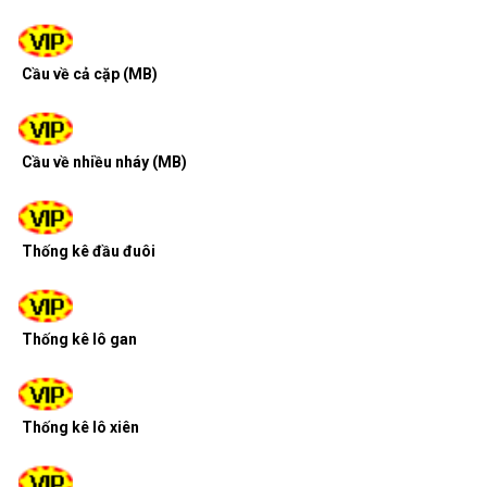
Cầu về cả cặp (MB)
Cầu về nhiều nháy (MB)
Thống kê đầu đuôi
Thống kê lô gan
Thống kê lô xiên