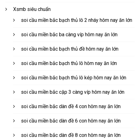
Xsmb siêu chuẩn
soi cầu miền bắc bạch thủ lô 2 nháy hôm nay ăn lớn
soi cầu miền bắc ba càng víp hôm nay ăn lớn
soi cầu miền bắc bạch thủ đề hôm nay ăn lớn
soi cầu miền bắc bạch thủ lô hôm nay ăn lớn
soi cầu miền bắc bạch thủ lô kép hôm nay ăn lớn
soi cầu miền bắc cặp 3 càng víp hôm nay ăn lớn
soi cầu miền bắc dàn đề 4 con hôm nay ăn lớn
soi cầu miền bắc dàn đề 6 con hôm nay ăn lớn
soi cầu miền bắc dàn đề 8 con hôm nay ăn lớn