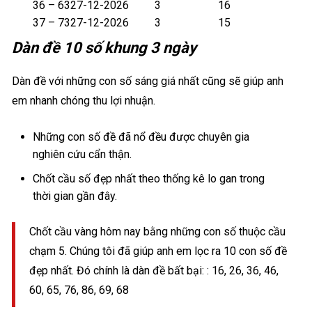
36 – 63
27-12-2026
3
16
37 – 73
27-12-2026
3
15
Dàn đề 10 số khung 3 ngày
Dàn đề với những con số sáng giá nhất cũng sẽ giúp anh
em nhanh chóng thu lợi nhuận.
Những con số đề đã nổ đều được chuyên gia
nghiên cứu cẩn thận.
Chốt cầu số đẹp nhất theo thống kê lo gan trong
thời gian gần đây.
Chốt cầu vàng hôm nay bằng những con số thuộc cầu
chạm 5. Chúng tôi đã giúp anh em lọc ra 10 con số đề
đẹp nhất. Đó chính là dàn đề bất bại: : 16, 26, 36, 46,
60, 65, 76, 86, 69, 68