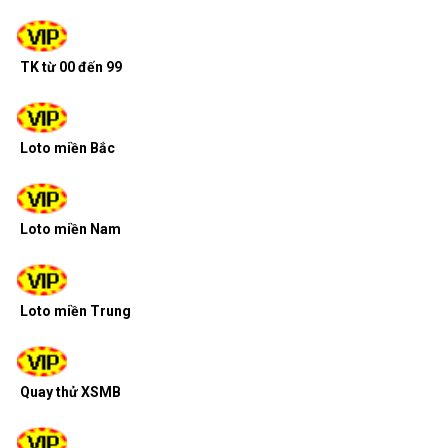
TK từ 00 đến 99
Loto miền Bắc
Loto miền Nam
Loto miền Trung
Quay thử XSMB